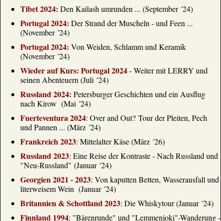
Tibet 2024:
Den Kailash umrunden ... (September ´24)
www.touristik-aktuell.de
Portugal 2024:
Der Strand der Muscheln - und Feen ...
Hyatt führt die Marke Hyatt Ziva in Europa ein
(November ´24)
Hyatt führt die Marke Hyatt Ziva in Europa ein: Drei
frühere Dreams-Resorts auf Teneriffa, Korfu und
Portugal 2024:
Von Weiden, Schlamm und Keramik
Madeira werden im laufenden Betrieb schrittweise
(November ´24)
umbenannt. Die Häuser bieten All-inclusive-Urlaub
Wieder auf Kurs: Portugal 2024
- Weiter mit LERRY und
für Paare, Familien und Alleinreisende mit neuen
seinen Abenteuern (Juli ´24)
Standards.
www.touristik-aktuell.de
Russland 2024:
Petersburger Geschichten und ein Ausflug
nach Kirow (Mai ´24)
Christoph Führer: Zweites Golf-
Gedächtnisturnier
Fuerteventura 2024
: Over and Out? Tour der Pleiten, Pech
Über viele Jahre hinweg war Christoph Führer eine
und Pannen ... (März ´24)
feste Konstante bei DER Touristik und genoss in der
Frankreich 2023
: Mittelalter Käse (März ´26)
Branche einen hervorragenden Ruf. Nach seinem
überraschenden Tod Ende 2024 ist ihm ein Golf-
Russland 2023
: Eine Reise der Kontraste - Nach Russland und
Gedächtnisturnier gewidmet. Jetzt folgt die zweite
"Neu-Russland" (Januar ´24)
Auflage.
Georgien 2021 - 2023
: Von kaputten Betten, Wasserausfall und
www.touristik-aktuell.de
literweisem Wein (Januar ´24)
TUI: Neue Budget-Marke vorerst nur in
Britannien & Schottland 2023
: Die Whiskytour (Januar ´24)
Großbritannien
Europas größter Reisekonzern TUI ist besonders
Finnland 1994
: "Bärenrunde" und "Lemmenjoki"-Wanderung -