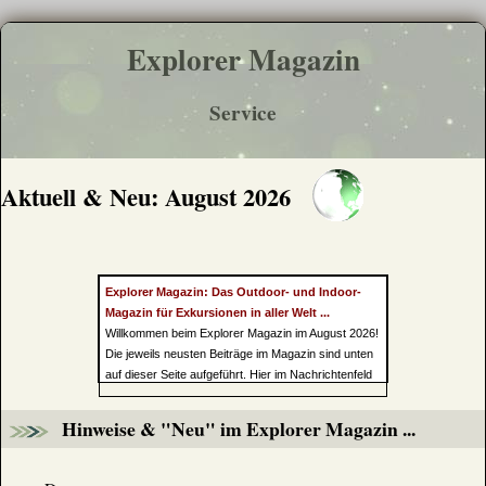
Explorer Magazin
Service
Aktuell & Neu: August 2026
Explorer Magazin: Das Outdoor- und Indoor-
Magazin für Exkursionen in aller Welt ...
Willkommen beim Explorer Magazin im August 2026!
Die jeweils neusten Beiträge im Magazin sind unten
auf dieser Seite aufgeführt. Hier im Nachrichtenfeld
folgt der aktuelle Newsticker mit Meldungen vom
Tagesgeschehen. Dazu gehört neben der Touristik
Hinweise & "Neu" im Explorer Magazin ...
und anderen Bereichen auch Aktuelles aus der
Politik, da diese jeden Tag unser Leben wie auch
unsere Interessenbereiche berührt und deshalb von
uns in Hinblick auf eine erforderliche