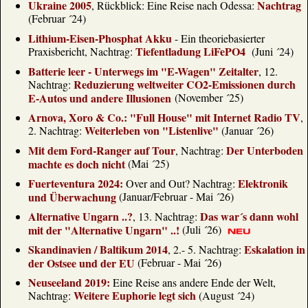
Ukraine 2005
Nachtrag
, Rückblick: Eine Reise nach Odessa:
(Februar ´24)
Lithium-Eisen-Phosphat Akku
- Ein theoriebasierter
Tiefentladung LiFePO4
Praxisbericht, Nachtrag:
(Juni ´24)
Batterie leer - Unterwegs im "E-Wagen" Zeitalter
, 12.
Reduzierung weltweiter CO2-Emissionen durch
Nachtrag:
E-Autos und andere Illusionen
(November ´25)
Arnova, Xoro & Co.: "Full House" mit Internet Radio TV
,
Weiterleben von "Listenlive"
2. Nachtrag:
(Januar ´26)
Mit dem Ford-Ranger auf Tour
Der Unterboden
, Nachtrag:
machte es doch nicht
(Mai ´25)
Fuerteventura 2024:
Elektronik
Over and Out? Nachtrag:
und Überwachung
(Januar/Februar - Mai ´26)
Alternative Ungarn ..?
Das war´s dann wohl
, 13. Nachtrag:
mit der "Alternative Ungarn" ..!
(Juli ´26)
Skandinavien / Baltikum 2014
Eskalation in
, 2.- 5. Nachtrag:
der Ostsee und der EU
(Februar - Mai ´26)
Neuseeland 2019:
Eine Reise ans andere Ende der Welt,
Weitere Euphorie legt sich
Nachtrag:
(August ´24)