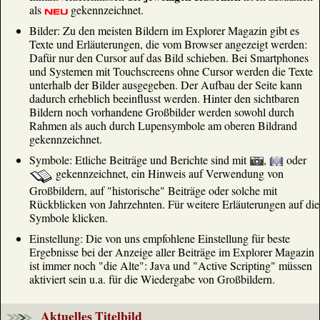
als
gekennzeichnet.
Das was AUF1 von Österreich aus unternimmt,
macht die COMPACT-Redaktion mit ebenfalls
Bilder: Zu den meisten Bildern im Explorer Magazin gibt es
ständig zunehmendem Erfolg. Doch auch die
Texte und Erläuterungen, die vom Browser angezeigt werden:
gerichtliche Aufhebung des Skandal-Verbots durch
Dafür nur den Cursor auf das Bild schieben. Bei Smartphones
die frühere "Innenministerin" lässt Fragen offen
und Systemen mit Touchscreens ohne Cursor werden die Texte
NEWSTICKER
unterhalb der Bilder ausgegeben. Der Aufbau der Seite kann
dadurch erheblich beeinflusst werden. Hinter den sichtbaren
Weitere Alternativen zum Mainstream-Infobrei
Bildern noch vorhandene Großbilder werden sowohl durch
gewünscht?
Rahmen als auch durch Lupensymbole am oberen Bildrand
Wer Interesse daran hat, weitere Infos außerhalb
gekennzeichnet.
des Einheits-Meinungsbreis von GEZ-Medien und
sonstigem Mainstream zu erhalten (siehe dazu
Symbole: Etliche Beiträge und Berichte sind mit
,
oder
auch die hier nachfolgenden ARD-Meldungen), dem
gekennzeichnet, ein Hinweis auf Verwendung von
sei die ständig aktuelle Zusammenstellung von Infos
Großbildern, auf "historische" Beiträge oder solche mit
empfohlen, die ebenfalls anderweitig nicht oder nur
Rückblicken von Jahrzehnten. Für weitere Erläuterungen auf die
schwer zu finden sind: Im Kopp-Report
Symbole klicken.
NEWSTICKER
Einstellung: Die von uns empfohlene Einstellung für beste
Sprengstoff-Drohne in Leipzig/Halle: Ein
Ergebnisse bei der Anzeige aller Beiträge im Explorer Magazin
Angriff "fremder Mächte" - oder Russlands?
ist immer noch "die Alte": Java und "Active Scripting" müssen
Die Bundesregierung bezeichnet den Drohnen-
aktiviert sein u.a. für die Wiedergabe von Großbildern.
Vorfall als Angriff "fremder Mächte". Eine
Schuldzuweisung an Russland vermeidet sie.
Aktuelles Titelbild
Verteidigungsexperten sehen Hinweise auf eine