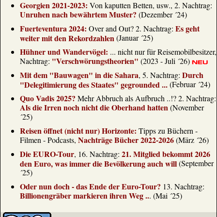
Georgien 2021-2023:
Von kaputten Betten, usw., 2. Nachtrag:
Unruhen nach bewährtem Muster?
(Dezember ´24)
Fuerteventura 2024:
Es geht
Over and Out? 2. Nachtrag:
weiter mit den Rekordzahlen
(Januar ´25)
Hühner und Wandervögel:
... nicht nur für Reisemobilbesitzer,
"Verschwörungstheorien"
Nachtrag:
(2023 - Juli ´26)
Mit dem "Bauwagen" in die Sahara
Durch
, 5. Nachtrag:
"Delegitimierung des Staates" gegrounded ...
(Februar ´24)
Quo Vadis 2025?
Mehr Abbruch als Aufbruch ..!? 2. Nachtrag:
Als die Irren noch nicht die Oberhand hatten
(November
´25)
Reisen öffnet (nicht nur) Horizonte:
Tipps zu Büchern -
Nachträge Bücher 2022-2026
Filmen - Podcasts,
(März ´26)
Die EURO-Tour
21. Mitglied bekommt 2026
, 16. Nachtrag:
den Euro, was immer die Bevölkerung auch will
(September
´25)
Oder nun doch - das Ende der Euro-Tour?
13. Nachtrag:
Billionengräber markieren ihren Weg ..
. (Mai ´25)