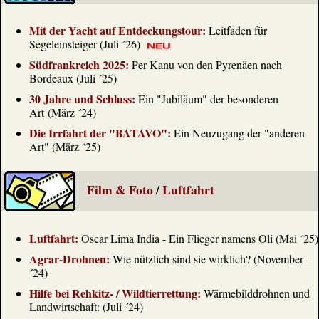
Mit der Yacht auf Entdeckungstour:
Leitfaden für
Segeleinsteiger (Juli ´26)
Südfrankreich 2025:
Per Kanu von den Pyrenäen nach
Bordeaux (Juli ´25)
30 Jahre und Schluss:
Ein "Jubiläum" der besonderen
Art (März ´24)
Die Irrfahrt der "BATAVO":
Ein Neuzugang der "anderen
Art" (März ´25)
Film & Foto
/
Luftfahrt
Luftfahrt:
Oscar Lima India - Ein Flieger namens Oli (Mai ´25)
Agrar-Drohnen:
Wie nützlich sind sie wirklich? (November
´24)
Hilfe bei Rehkitz- / Wildtierrettung:
Wärmebilddrohnen und
Landwirtschaft: (Juli ´24)