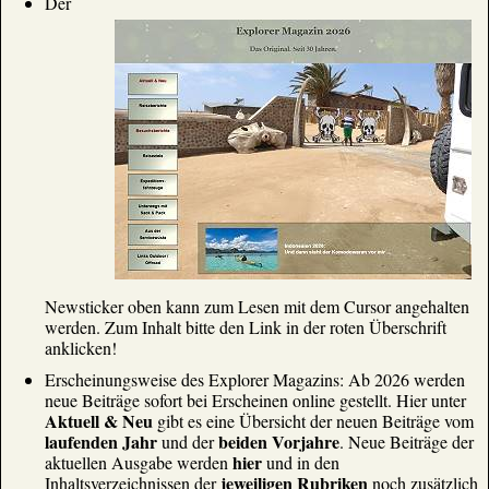
Der
Meinungsvielfalt nicht einfach ignoriert werden kann.
Alle Meldungen des Newstickers können zum
Lesen mit dem Cursor angehalten werden, zum
Inhalt bitte den Link in der roten Überschrift
anklicken!
NEWSTICKER
Big Brother trägt jetzt Bundesadler
Das totalitäre digitale Gefängnis nimmt Gestalt an
NEWSTICKER
Ceuta vor dem nächsten Ansturm: Afrikas
Jugend organisiert den Grenzübertritt
Der große Austausch läuft
NEWSTICKER
Newsticker oben kann zum Lesen mit dem Cursor angehalten
werden. Zum Inhalt bitte den Link in der roten Überschrift
Täglich Nachrichten aus anderer Perspektive
anklicken!
Der österreichische Sender AUF1 mit täglich vollem
Programm: Montag bis Freitag ab 18:00 Uhr im
Erscheinungsweise des Explorer Magazins: Ab 2026 werden
Internet auch die Nachrichten, von denen man im
neue Beiträge sofort bei Erscheinen online gestellt. Hier unter
Mainstream oft nichts erfährt
Aktuell & Neu
gibt es eine Übersicht der neuen Beiträge vom
NEWSTICKER
laufenden Jahr
beiden Vorjahre
und der
. Neue Beiträge der
hier
aktuellen Ausgabe werden
und in den
Auch in Deutschland gibt es tägliche
jeweiligen Rubriken
Inhaltsverzeichnissen der
noch zusätzlich
Nachrichten aus unabhängiger Perspektive