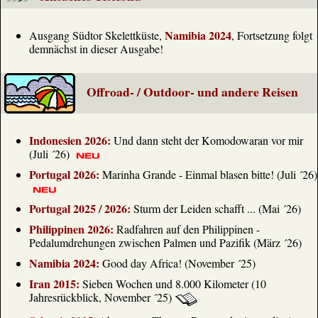
russische Urheberschaft. Was spricht für - was
gegen Russland?
Namibia 2024
Ausgang Südtor Skelettküste,
, Fortsetzung folgt
www.tagesschau.de
demnächst in dieser Ausgabe!
Livestream: Die Nachrichten auf tagesschau24
Aktuelle Meldungen, vertiefende Analysen und
Interviews: Verfolgen Sie das Programm des ARD-
Offroad- / Outdoor- und andere Reisen
Nachrichtenkanals tagesschau24 hier.
www.tagesschau.de
Susanne Petersohn, ARD Kiew, zu den
Indonesien 2026:
Und dann steht der Komodowaran vor mir
russischen Luftangriffen auf Kiew
(Juli ´26)
Susanne Petersohn, ARD Kiew, zu den russischen
Portugal 2026:
Marinha Grande - Einmal blasen bitte! (Juli ´26)
Luftangriffen auf Kiew
www.tagesschau.de
Portugal 2025 / 2026:
Sturm der Leiden schafft ... (Mai ´26)
Natalie Amiri, ARD Tel Aviv, zzt. Wien, zu
Selenskyjs Besuch in Serbien
Philippinen 2026:
Radfahren auf den Philippinen -
Natalie Amiri, ARD Tel Aviv, zzt. Wien, zu Selenskyjs
Pedalumdrehungen zwischen Palmen und Pazifik (März ´26)
Besuch in Serbien
Namibia 2024:
Good day Africa! (November ´25)
www.tagesschau.de
Iran 2015:
Sieben Wochen und 8.000 Kilometer (10
Beratungen über globale Krisen:
Jahresrückblick, November ´25)
Weltsozialforum in Benin
Beratungen über globale Krisen: Weltsozialforum in