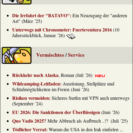
Die Irrfahrt der "BATAVO":
Ein Neuzugang der "anderen
Art" (März ´25)
Unterwegs mit Chronometer: Fuerteventura 2016
(10
Jahresrückblick, Januar ´26)
Vermischtes
/
Service
Rückkehr nach Alaska
, Roman (Juli ´26)
Wildcamping-Leitfaden:
Ausrüstung, Stellplätze und
Schlafmöglichkeiten im Freien (Juni ´26)
Risiken vermeiden:
Sicheres Surfen mit VPN auch unterwegs
(September ´24)
EU 2026: Die Sanktionen der Überflüssigen
(Juni ´26)
Quo Vadis 2025?
Mehr Abbruch als Aufbruch ..!? (Juli ´25)
Tödlicher Verrat:
Warum die USA in den Irak einfielen ...