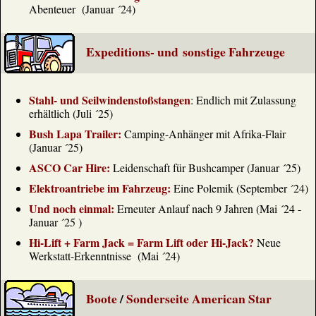
Abenteuer (Januar ´24)
Expeditions- und sonstige Fahrzeuge
Stahl- und Seilwindenstoßstangen
: Endlich mit Zulassung
erhältlich (Juli ´25)
Bush Lapa Trailer:
Camping-Anhänger mit Afrika-Flair
(Januar ´25)
ASCO Car Hire:
Leidenschaft für Bushcamper (Januar ´25)
Elektroantriebe im Fahrzeug:
Eine Polemik (September ´24)
Und noch einmal:
Erneuter Anlauf nach 9 Jahren (Mai ´24 -
Januar ´25 )
Hi-Lift + Farm Jack = Farm Lift oder Hi-Jack?
Neue
Werkstatt-Erkenntnisse (Mai ´24)
Boote
/
Sonderseite American Star