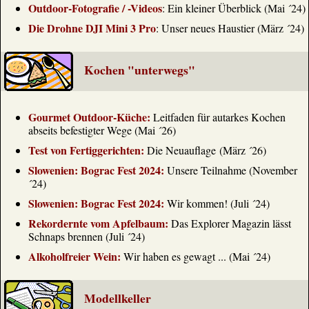
Outdoor-Fotografie / -Videos
: Ein kleiner Überblick (Mai ´24)
Die Drohne DJI Mini 3 Pro
: Unser neues Haustier (März ´24)
Kochen "unterwegs"
Gourmet Outdoor-Küche:
Leitfaden für autarkes Kochen
abseits befestigter Wege (Mai ´26)
Test von Fertiggerichten:
Die Neuauflage (März ´26)
Slowenien: Bograc Fest 2024:
Unsere Teilnahme (November
´24)
Slowenien: Bograc Fest 2024:
Wir kommen! (Juli ´24)
Rekordernte vom Apfelbaum:
Das Explorer Magazin lässt
Schnaps brennen (Juli ´24)
Alkoholfreier Wein:
Wir haben es gewagt ... (Mai ´24)
Modellkeller