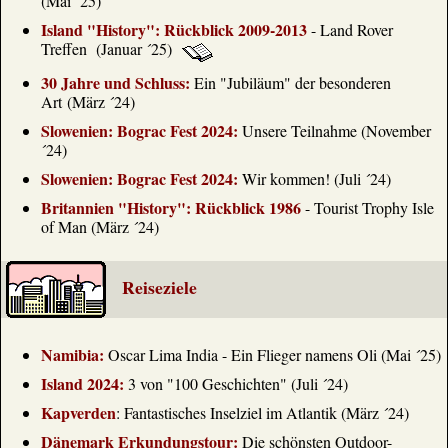
(Mai ´25)
Island "History": Rückblick 2009-2013
- Land Rover
Treffen (Januar ´25)
30 Jahre und Schluss:
Ein "Jubiläum" der besonderen
Art (März ´24)
Slowenien: Bograc Fest 2024:
Unsere Teilnahme (November
´24)
Slowenien: Bograc Fest 2024:
Wir kommen! (Juli ´24)
Britannien "History": Rückblick 1986
- Tourist Trophy Isle
of Man (März ´24)
Reiseziele
Namibia:
Oscar Lima India - Ein Flieger namens Oli (Mai ´25)
Island 2024:
3 von "100 Geschichten" (Juli ´24)
Kapverden
: Fantastisches Inselziel im Atlantik (März ´24)
Dänemark Erkundungstour:
Die schönsten Outdoor-