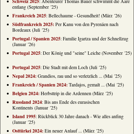
Schweiz 2025
: Abenteurer Thomas Bauer schwimmt die Aare
Benin
entlang (September ´25)
www.tagesschau.de
Frankreich 2025
: Bellechaume - Gesundheit! (März ´26)
Ebola breitet sich rasant in der Demokratischen
Republik Kongo aus
Südfrankreich 2025:
Per Kanu von den Pyrenäen nach
Ebola breitet sich rasant in der Demokratischen
Bordeaux (Juli ´25)
Republik Kongo aus
Portugal / Spanien 2025
: Familie Igartza und der Schnellzug
www.tagesschau.de
(Januar ´26)
Mallorca: Nächste Demo gegen
Portugal 2025
: Der König und "seine" Leiche (November ´25)
Massentourismus
Wohnungsnot, Staus und Wasserknappheit
Portugal 2025
: Die Stadt mit dem Loch (Juli ´25)
verschärfen auf Mallorca den Konflikt um den
Tourismus. Mallorca-Experte Ciro Krauthausen
Nepal 2024:
Grandios, rau und so verletzlich ... (Mai ´25)
erklärt, warum viele Einheimische einen
Frankreich / Spanien 2024:
Tardajos, gemalt ... (Mai ´25)
Kurswechsel fordern.
www.touristik-aktuell.de
Belgien 2024:
Herbsttrip in die Ardennen (März ´25)
Deutlich mehr Drohnen an Flughäfen - Debatte
Russland 2024
: Bis ans Ende des eurasischen
um Abwehr
Kontinents (Januar ´25)
UPDATE: Nach dem Drohnen-Vorfall am Flughafen
Island 1995
: Rückblick 30 Jahre danach - Wie alles anfing
Leipzig/Halle wird die Sicherheit an Airports heiß
(Januar ´25)
diskutiert. Laut Deutscher Flugsicherung stiegen
Drohnensichtungen in Deutschland zuletzt deutlich
Osttürkei 2024:
Ein neuer Anlauf ... (März ´25)
an, mit Berlin und Frankfurt an der Spitze.