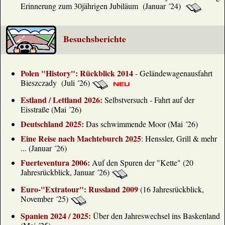
stark im Premiumsegment. Nun soll auch die
Erinnerung zum 30jährigen Jubiläum (Januar ´24)
Gruppe der Schnäppchenjäger verstärkt
angesprochen werden. In Deutschland gibt es dafür
L ´tur, in Großbritannien startet jetzt die Marke "Sun
Besuchsberichte
Deals".
www.touristik-aktuell.de
TUI, Dertour und VUSR testen neue
Polen "History": Rückblick 2014
- Geländewagenausfahrt
Vertriebsaktionen
Bieszczady (Juli ´26)
Mit Last-Minute-Aktionen wollen TUI, Dertour und
der VUSR Reisebüros im Wettbewerb mit Online-
Estland / Lettland 2026:
Selbstversuch - Fahrt auf der
Portalen stärken. Die Vermarktungspartnerschaft
Eisstraße (Mai ´26)
mit TUI gewährt Reisebüros Preisnachlässe auf
ausgewählte Hotels. So sollen die Nachfrage
Deutschland 2025:
Das schwimmende Moor (Mai ´26)
angekurbelt und neue Formen der Zusammenarbeit
Eine Reise nach Machteburch 2025
: Henssler, Grill & mehr
zwischen Veranstalter und Vertrieb erprobt werden.
... (Januar ´26)
www.touristik-aktuell.de
Fuerteventura 2006:
Auf den Spuren der "Kette" (20
Jahresrückblick, Januar ´26)
Euro-"Extratour": Russland 2009
(16 Jahresrückblick,
November ´25)
Spanien 2024 / 2025:
Über den Jahreswechsel ins Baskenland