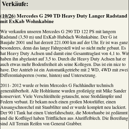
Verkäufe:
(10/26)
Mercedes G 290 TD Heavy Duty Langer Radstand
mit ExKab Wohnkabine
Wir verkaufen unseren Mercedes G 290 TD 122 PS mit langem
Radstand (3,50 m) und ExKab Hubdach Wohnkabine. Der G ist
Baujahr 2001 und hat derzeit 221.000 km auf der Uhr. Er ist was ganz
besonderes, denn das lange Fahrgestell wird so nicht mehr gebaut. Es
hat Heavy Duty Achsen und damit eine Gesamttraglast von 4,1 to. Wir
haben ihn abgelastet auf 3,5 to. Durch die Heavy Duty Achsen hat er
auch etwas mehr Bodenfreiheit als seine Kollegen. Das ist ein nice to
have. Der Antrieb ist ein Automatikgetriebe mit 2 WD, 4WD mit zwei
Differentialsperren (vorne, hinten) und Untersetzung.
2011- 2012 wurde er beim Mercedes G Fachhändler technisch
generalüberholt. Alle Hohlräume wurden großzügig mit Mike Sander
konserviert. Viele Verschleißteile getauscht, neue Stoßdämpfer und
Federn verbaut. Er bekam noch einen großen Motorlüfter, einen
Ansaugschnorchel mit Staubfilter und er wurde komplett neu lackiert.
Der 90 l Tank hat einen Unterfahrschutz, die Motorhaube ist gedämmt
und die Kotflügel haben Trittflächen aus Aluriffelblech. Die Bereifung
sind All Terrain Reifen von General Grabber.