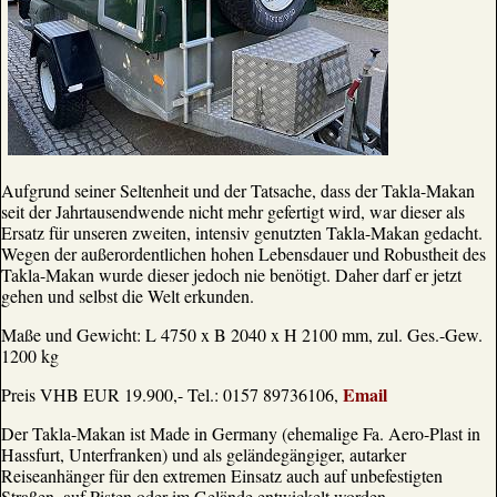
Aufgrund seiner Seltenheit und der Tatsache, dass der Takla-Makan
seit der Jahrtausendwende nicht mehr gefertigt wird, war dieser als
Ersatz für unseren zweiten, intensiv genutzten Takla-Makan gedacht.
Wegen der außerordentlichen hohen Lebensdauer und Robustheit des
Takla-Makan wurde dieser jedoch nie benötigt. Daher darf er jetzt
gehen und selbst die Welt erkunden.
Maße und Gewicht: L 4750 x B 2040 x H 2100 mm, zul. Ges.-Gew.
1200 kg
Email
Preis VHB EUR 19.900,- Tel.: 0157 89736106,
Der Takla-Makan ist Made in Germany (ehemalige Fa. Aero-Plast in
Hassfurt, Unterfranken) und als geländegängiger, autarker
Reiseanhänger für den extremen Einsatz auch auf unbefestigten
Straßen, auf Pisten oder im Gelände entwickelt worden.