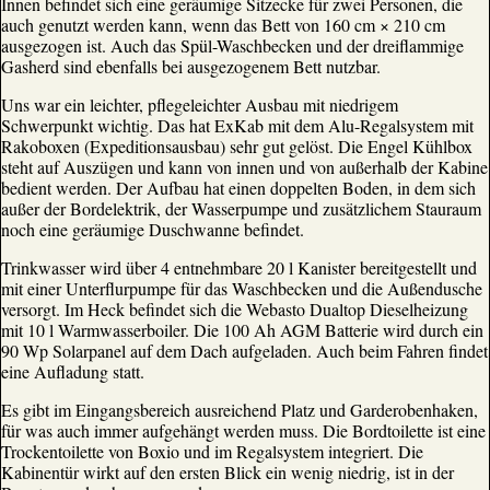
Innen befindet sich eine geräumige Sitzecke für zwei Personen, die
auch genutzt werden kann, wenn das Bett von 160 cm × 210 cm
ausgezogen ist. Auch das Spül-Waschbecken und der dreiflammige
Gasherd sind ebenfalls bei ausgezogenem Bett nutzbar.
Uns war ein leichter, pflegeleichter Ausbau mit niedrigem
Schwerpunkt wichtig. Das hat ExKab mit dem Alu-Regalsystem mit
Rakoboxen (Expeditionsausbau) sehr gut gelöst. Die Engel Kühlbox
steht auf Auszügen und kann von innen und von außerhalb der Kabine
bedient werden. Der Aufbau hat einen doppelten Boden, in dem sich
außer der Bordelektrik, der Wasserpumpe und zusätzlichem Stauraum
noch eine geräumige Duschwanne befindet.
Trinkwasser wird über 4 entnehmbare 20 l Kanister bereitgestellt und
mit einer Unterflurpumpe für das Waschbecken und die Außendusche
versorgt. Im Heck befindet sich die Webasto Dualtop Dieselheizung
mit 10 l Warmwasserboiler. Die 100 Ah AGM Batterie wird durch ein
90 Wp Solarpanel auf dem Dach aufgeladen. Auch beim Fahren findet
eine Aufladung statt.
Es gibt im Eingangsbereich ausreichend Platz und Garderobenhaken,
für was auch immer aufgehängt werden muss. Die Bordtoilette ist eine
Trockentoilette von Boxio und im Regalsystem integriert. Die
Kabinentür wirkt auf den ersten Blick ein wenig niedrig, ist in der