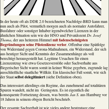
In der heute oft als DDR 2.0 bezeichneten Nachfolge-BRD kann man
nun auch als Pilot, vermutlich morgen auch als normaler Autofahrer,
Busfahrer oder sonstiger Inhaber irgendwelcher Lizenzen in der
ähnlichen Situation sein wie der HNO und Privatdozent
Dr. Josef
mit fadenscheinigsten
Thoma
, der aus heiterem Himmel
Begründungen seine Pilotenlizenz verlor
. Offenbar eine Spätfolge
von Widerstand gegen Corona-Maßnahmen, ein Widerstand, der sich
aus heutiger Sicht und Kenntnis der Zusammenhänge als voll
berechtigt herausgestellt hat. Legitime Ursachen für einen
Lizenzentzug wie etwa Gesetzesverstöße oder Sachverhalte aus
fliegerischer Sicht waren somit in keiner Weise gegeben, zugrunde lag
ausschließliche staatliche Willkür. Ein klassischer Fall somit, wie sich
selbst delegitimiert
der Staat
(siehe Definition oben).
Das interessiert allerdings ein Regime, das zunehmend auf totalitären
Spuren wandelt, nicht im Geringsten. Es ist eigentlich die
konsequente Fortsetzung dessen, was bereits
Jan S.
aus Hamburg vor
18 Jahren in seinem obigen Bericht beschrieb.
Der gesamte Sachverhalt ist wie vieles andere heutzutage eine