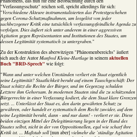
Phänomens, das nun für eine Beobachtung durch den
"Verfassungsschutz" reichen soll, spricht allerdings für sich:
"
Verschiedene Akteure instrumentalisierten das Protestgeschehen
gegen Corona-Schutzmaßnahmen, um losgelöst von jeder
sachbezogener Kritik eine tatsächlich verfassungsfeindliche Agenda zu
verfolgen. Dies äußert sich unter anderem in einer aggressiven
Agitation gegen Repräsentanten und Institutionen des Staates, um
dessen Legitimität systematisch zu untergraben.
"
Zu der Konstruktion des aberwitzigen "Phänomenbereichs" äußert
aktuellen
sich auch der Autor
Manfred Kleine-Hartlage
in seinem
Buch "BRD-Sprech"
wie folgt:
"
Wann und unter welchen Umständen verliert ein Staat eigentlich
seine Legitimität? Staatlichkeit beruht auf einem Tauschgeschäft: Der
Staat schützt die Rechte der Bürger, und im Gegenzug schulden
Letztere ihm Gehorsam. In modernen Staaten sind die zu schützenden
Bürgerrechte in einer Verfassung kodiert, die dem Staat klare Grenzen
setzt. ... Unterlässt der Staat es, den darin gewährten Schutz zu
gewähren, oder handelt er systematisch dem Recht zuwider, auf dem
seine Legitimität beruht, dann - und nur dann! - verliert er sie. Diese
beiden einzigen Mittel der Delegitimierung liegen in der Hand des
Staates selbst, nicht in der von Oppositionellen, egal wie scharf ihre
Kritik ist. ... Maßstab soll
[nun aber]
vielmehr die `ständige Agitation