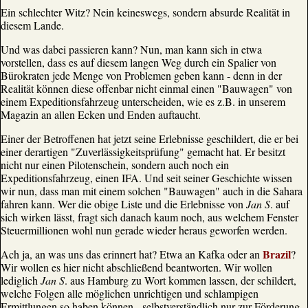
Ein schlechter Witz? Nein keineswegs, sondern absurde Realität in
diesem Lande.
Und was dabei passieren kann? Nun, man kann sich in etwa
vorstellen, dass es auf diesem langen Weg durch ein Spalier von
Bürokraten jede Menge von Problemen geben kann - denn in der
Realität können diese offenbar nicht einmal einen "Bauwagen" von
einem Expeditionsfahrzeug unterscheiden, wie es z.B. in unserem
Magazin an allen Ecken und Enden auftaucht.
Einer der Betroffenen hat jetzt seine Erlebnisse geschildert, die er bei
einer derartigen "Zuverlässigkeitsprüfung" gemacht hat. Er besitzt
nicht nur einen Pilotenschein, sondern auch noch ein
Expeditionsfahrzeug, einen IFA. Und seit seiner Geschichte wissen
wir nun, dass man mit einem solchen "Bauwagen" auch in die Sahara
fahren kann. Wer die obige Liste und die Erlebnisse von
Jan S
. auf
sich wirken lässt, fragt sich danach kaum noch, aus welchem Fenster
Steuermillionen wohl nun gerade wieder heraus geworfen werden.
Brazil
Ach ja, an was uns das erinnert hat? Etwa an Kafka oder an
?
Wir wollen es hier nicht abschließend beantworten. Wir wollen
lediglich
Jan S
. aus Hamburg zu Wort kommen lassen, der schildert,
welche Folgen alle möglichen unrichtigen und schlampigen
Ermittlungen so haben können - selbstverständlich nur zur Förderung