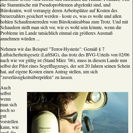
die Stammtische mit Pseudoproblemen abgelenkt sind, und
Bürokraten, weil vorrangig deren Arbeitsplätze auf Kosten des
Steuerzahlers gesichert werden - koste es, was es wolle und allen
hohlen Schaufensterreden vom Bürokratieabbau zum Trotz. Und mit
Schaudern stellt man sich vor, wie es wohl sein könnte, wenn die
Probleme im Lande tatsächlich einmal ein größeres Ausmaß
annehmen würden ...
Nehmen wir das Beispiel "Terror-Hysterie": Gemäß § 7
Luftsicherheitsgesetz (LuftSiG), das trotz des BVG-Urteils von 02/06
nach wie vor gültig ist (Stand März ´06), muss in diesem Lande nun
selbst der Pilot eines Segelflugzeugs, der seit 20 Jahren seinen Schein
hat, auf eigene Kosten einen Antrag stellen, um sich
"zuverlässigkeitsüberprüfen" zu lassen.
Auch
selbst
wenn
man sich
noch so
gut
vorstellen
kann, wie
groß die