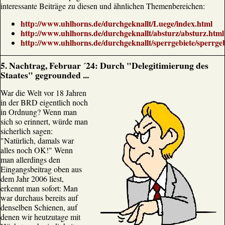
interessante Beiträge zu diesen und ähnlichen Themenbereichen:
http://www.uhlhorns.de/durchgeknallt/Luege/index.html
http://www.uhlhorns.de/durchgeknallt/absturz/absturz.html
http://www.uhlhorns.de/durchgeknallt/sperrgebiete/sperrgeb
5. Nachtrag, Februar ´24: Durch "Delegitimierung des
Staates" gegrounded ...
War die Welt vor 18 Jahren
in der BRD eigentlich noch
in Ordnung? Wenn man
sich so erinnert, würde man
sicherlich sagen:
"Natürlich, damals war
alles noch OK!" Wenn
man allerdings den
Eingangsbeitrag oben aus
dem Jahr 2006 liest,
erkennt man sofort: Man
war durchaus bereits auf
denselben Schienen, auf
denen wir heutzutage mit