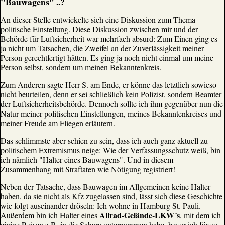
"Bauwagens" ..?
An dieser Stelle entwickelte sich eine Diskussion zum Thema
politische Einstellung. Diese Diskussion zwischen mir und der
Behörde für Luftsicherheit war mehrfach absurd: Zum Einen ging es
ja nicht um Tatsachen, die Zweifel an der Zuverlässigkeit meiner
Person gerechtfertigt hätten. Es ging ja noch nicht einmal um meine
Person selbst, sondern um meinen Bekanntenkreis.
Zum Anderen sagte Herr S. am Ende, er könne das letztlich sowieso
nicht beurteilen, denn er sei schließlich kein Polizist, sondern Beamter
der Luftsicherheitsbehörde. Dennoch sollte ich ihm gegenüber nun die
Natur meiner politischen Einstellungen, meines Bekanntenkreises und
meiner Freude am Fliegen erläutern.
Das schlimmste aber schien zu sein, dass ich auch ganz aktuell zu
politischem Extremismus neige: Wie der Verfassungsschutz weiß, bin
ich nämlich "Halter eines Bauwagens". Und in diesem
Zusammenhang mit Straftaten wie Nötigung registriert!
Neben der Tatsache, dass Bauwagen im Allgemeinen keine Halter
haben, da sie nicht als Kfz zugelassen sind, lässt sich diese Geschichte
wie folgt auseinander dröseln: Ich wohne in Hamburg St. Pauli.
Allrad-Gelände-LKW´s
Außerdem bin ich Halter eines
, mit dem ich
einige Reisen z.B. in die Sahara unternommen habe, bevor ich für so