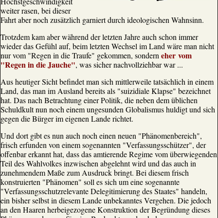
Höchstgeschwindigkeit
weiter rasen, bei dieser
Fahrt aber noch zusätzlich garniert durch ideologischen Wahnsinn.
Trotzdem kam aber während der letzten Jahre auch schon immer
wieder das Gefühl auf, beim letzten Wechsel im Land wäre man nicht
eher vom
nur vom "Regen in die Traufe" gekommen, sondern
"Regen in die Jauche"
, was sicher nachvollziehbar war ...
Aus heutiger Sicht befindet man sich mittlerweile tatsächlich in einem
Land, das man im Ausland bereits als "suizidiale Klapse" bezeichnet
hat. Das nach Betrachtung einer Politik, die neben dem üblichen
Schuldkult nun noch einem ungesunden Globalismus huldigt und sich
gegen die Bürger im eigenen Lande richtet.
Und dort gibt es nun auch noch einen neuen "Phänomenbereich",
frisch erfunden von einem sogenannten "Verfassungsschützer", der
offenbar erkannt hat, dass das amtierende Regime vom überwiegenden
Teil des Wahlvolkes inzwischen abgelehnt wird und das auch in
zunehmendem Maße zum Ausdruck bringt. Bei diesem frisch
konstruierten "Phänomen" soll es sich um eine sogenannte
"Verfassungsschutzrelevante Delegitimierung des Staates" handeln,
ein bisher selbst in diesem Lande unbekanntes Vergehen. Die jedoch
an den Haaren herbeigezogene Konstruktion der Begründung dieses