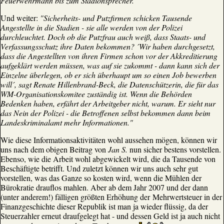
Feuerwehrmann bis zum Stadionsprecher."
Und weiter:
"Sicherheits- und Putzfirmen schicken Tausende
Angestellte in die Stadien - sie alle werden von der Polizei
durchleuchtet. Doch ob die Putzfrau auch weiß, dass Staats- und
Verfassungsschutz ihre Daten bekommen? ´Wir haben durchgesetzt,
dass die Angestellten von ihren Firmen schon vor der Akkreditierung
aufgeklärt werden müssen, was auf sie zukommt - dann kann sich der
Einzelne überlegen, ob er sich überhaupt um so einen Job bewerben
will´, sagt Renate Hillenbrand-Beck, die Datenschützerin, die für das
WM-Organisationskomitee zuständig ist. Wenn die Behörden
Bedenken haben, erfährt der Arbeitgeber nicht, warum. Er sieht nur
das Nein der Polizei - die Betroffenen selbst bekommen dann beim
Landeskriminalamt mehr Informationen."
Wie diese Informationsaktivitäten wohl aussehen mögen, können wir
uns nach dem obigen Beitrag von
Jan S.
nun sicher bestens vorstellen.
Ebenso, wie die Arbeit wohl abgewickelt wird, die da Tausende von
Beschäftigte betrifft. Und zuletzt können wir uns auch sehr gut
vorstellen, was das Ganze so kosten wird, wenn die Mühlen der
Bürokratie drauflos mahlen. Aber ab dem Jahr 2007 und der dann
(unter anderem!) fälligen größten Erhöhung der Mehrwertsteuer in der
Finanzgeschichte dieser Republik ist man ja wieder flüssig, da der
Steuerzahler erneut draufgelegt hat - und dessen Geld ist ja auch nicht