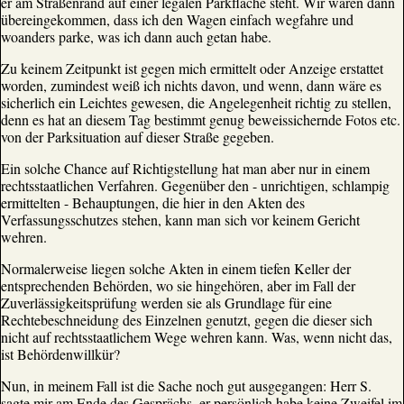
er am Straßenrand auf einer legalen Parkfläche steht. Wir waren dann
übereingekommen, dass ich den Wagen einfach wegfahre und
woanders parke, was ich dann auch getan habe.
Zu keinem Zeitpunkt ist gegen mich ermittelt oder Anzeige erstattet
worden, zumindest weiß ich nichts davon, und wenn, dann wäre es
sicherlich ein Leichtes gewesen, die Angelegenheit richtig zu stellen,
denn es hat an diesem Tag bestimmt genug beweissichernde Fotos etc.
von der Parksituation auf dieser Straße gegeben.
Ein solche Chance auf Richtigstellung hat man aber nur in einem
rechtsstaatlichen Verfahren. Gegenüber den - unrichtigen, schlampig
ermittelten - Behauptungen, die hier in den Akten des
Verfassungsschutzes stehen, kann man sich vor keinem Gericht
wehren.
Normalerweise liegen solche Akten in einem tiefen Keller der
entsprechenden Behörden, wo sie hingehören, aber im Fall der
Zuverlässigkeitsprüfung werden sie als Grundlage für eine
Rechtebeschneidung des Einzelnen genutzt, gegen die dieser sich
nicht auf rechtsstaatlichem Wege wehren kann. Was, wenn nicht das,
ist Behördenwillkür?
Nun, in meinem Fall ist die Sache noch gut ausgegangen: Herr S.
sagte mir am Ende des Gesprächs, er persönlich habe keine Zweifel im