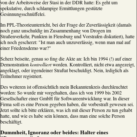
von der Arbeitsweise der Stasi in der DDR hatte: Es geht um
spekulative, durch schlampige Ermittlungen gestützte
Gesinnungsschnüffelei.
Im PPL-Theorieunterricht, bei der Frage der Zuverlässigkeit (damals
noch ganz unschuldig im Zusammenhang von Drogen im
Straßenverkehr, Punkten in Flensburg und Vorstrafen diskutiert), hatte
ich noch gescherzt: "Ist man auch unzuverlässig, wenn man mal auf
einer Friedensdemo war?"
Scherz beiseite, genau so fing die Akte an: Ich bin 1994 (!) auf einer
Demonstration
kontrolliert
worden. Kontrolliert, nicht etwa angezeigt,
angeklagt, oder irgendeiner Straftat beschuldigt. Nein, lediglich als
Teilnehmer registriert.
Des weiteren ist offensichtlich mein Bekanntenkreis durchleuchtet
worden: So wurde mir vorgehalten, dass ich von 1999 bis 2002
Gesellschafter einer GmbH für Softwareentwicklung war. In dieser
Firma soll es eine Person gegeben haben, die vorbestraft gewesen sei.
Jetzt sollte ich bitte erklären, was ich mit dieser Person zu tun gehabt
hatte, und wie es habe sein können, dass man eine solche Person
beschäftigt.
Dummheit, Ignoranz oder beides: Halter eines