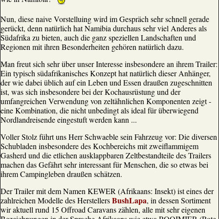
Nun, diese naive Vorstelluing wird im Gespräch sehr schnell gerade
gerückt, denn natürlich hat Namibia durchaus sehr viel Anderes als
Südafrika zu bieten, auch die ganz speziellen Landschaften und
Regionen mit ihren Besonderheiten gehören natürlich dazu.
Man freut sich sehr über unser Interesse insbesondere an ihrem Trailer:
Ein typisch südafrikanisches Konzept hat natürlich dieser Anhänger,
der wie dabei üblich auf ein Leben und Essen draußen zugeschnitten
ist, was sich insbesondere bei der Kochausrüstung und der
umfangreichen Verwendung von zeltähnlichen Komponenten zeigt -
eine Kombination, die nicht unbedingt als ideal für überwiegend
Nordlandreisende eingestuft werden kann ...
Voller Stolz führt uns Herr Schwaeble sein Fahrzeug vor: Die diversen
Schubladen insbesondere des Kochbereichs mit zweiflammigem
Gasherd und die etlichen ausklappbaren Zeltbestandteile des Trailers
machen das Gefährt sehr interessant für Menschen, die so etwas bei
ihrem Campingleben draußen schätzen.
Der Trailer mit dem Namen KEWER (Afrikaans: Insekt) ist eines der
BushLapa
zahlreichen Modelle des Herstellers
, in dessen Sortiment
wir aktuell rund 15 Offroad Caravans zählen, alle mit sehr eigenen
Bezeichnungen in der Sprache Afrikaans wie etwa ROOIMIER (Rote