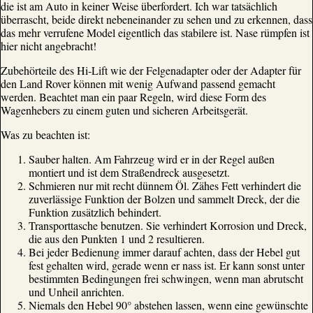
die ist am Auto in keiner Weise überfordert. Ich war tatsächlich
überrascht, beide direkt nebeneinander zu sehen und zu erkennen, dass
das mehr verrufene Model eigentlich das stabilere ist. Nase rümpfen ist
hier nicht angebracht!
Zubehörteile des Hi-Lift wie der Felgenadapter oder der Adapter für
den Land Rover können mit wenig Aufwand passend gemacht
werden. Beachtet man ein paar Regeln, wird diese Form des
Wagenhebers zu einem guten und sicheren Arbeitsgerät.
Was zu beachten ist:
Sauber halten. Am Fahrzeug wird er in der Regel außen
montiert und ist dem Straßendreck ausgesetzt.
Schmieren nur mit recht dünnem Öl. Zähes Fett verhindert die
zuverlässige Funktion der Bolzen und sammelt Dreck, der die
Funktion zusätzlich behindert.
Transporttasche benutzen. Sie verhindert Korrosion und Dreck,
die aus den Punkten 1 und 2 resultieren.
Bei jeder Bedienung immer darauf achten, dass der Hebel gut
fest gehalten wird, gerade wenn er nass ist. Er kann sonst unter
bestimmten Bedingungen frei schwingen, wenn man abrutscht
und Unheil anrichten.
Niemals den Hebel 90° abstehen lassen, wenn eine gewünschte