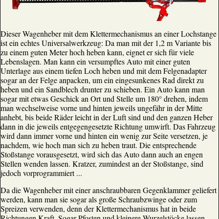
Dieser Wagenheber mit dem Klettermechanismus an einer Lochstange
ist ein echtes Universalwerkzeug: Da man mit der 1,2 m Variante bis
zu einem guten Meter hoch heben kann, eignet er sich für viele
Lebenslagen. Man kann ein versumpftes Auto mit einer guten
Unterlage aus einem tiefen Loch heben und mit dem Felgenadapter
sogar an der Felge anpacken, um ein eingesunkenes Rad direkt zu
heben und ein Sandblech drunter zu schieben. Ein Auto kann man
sogar mit etwas Geschick an Ort und Stelle um 180° drehen, indem
man wechselweise vorne und hinten jeweils ungefähr in der Mitte
anhebt, bis beide Räder leicht in der Luft sind und den ganzen Heber
dann in die jeweils entgegengesetzte Richtung umwirft. Das Fahrzeug
wird dann immer vorne und hinten ein wenig zur Seite versetzen, je
nachdem, wie hoch man sich zu heben traut. Die entsprechende
Stoßstange vorausgesetzt, wird sich das Auto dann auch an engen
Stellen wenden lassen. Kratzer, zumindest an der Stoßstange, sind
jedoch vorprogrammiert ...
Da die Wagenheber mit einer anschraubbaren Gegenklammer geliefert
werden, kann man sie sogar als große Schraubzwinge oder zum
Spreizen verwenden, denn der Klettermechanismus hat in beide
Richtungen Kraft. Sogar Pfosten und kleinere Wurzelstöcke lassen