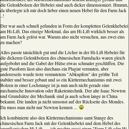
die Gelenkbolzen der Hebelei sind auch dicker dimensioniert. Hmmm,
da überlegte ich mir doch lieber einen neuen Hebel für den Farm Jack
..!
Der war auch schnell gefunden in Form der kompletten Gelenkhebelei
am Hi-Lift. Das einzige Merkmal, das am Hi-Lift wirklich besser als
am Farm Jack gelöst war. Warum also nicht versuchen, aus zwei eins
zu machen?
Alles passte tatsächlich gut und die Löcher in der Hi-Lift Hebelei für
die dickeren Gelenkbolzen des chinesischen FarmJacks waren gleich
aufgebohrt und die Gabel der Hülse etwas schmaler geschliffen. Die
gute Passform lässt also durchaus ein Plagiat vermuten, aber
andererseits wurde trotz vermutetem "Abkupfern" der größte Teil
stabiler und besser gebaut und so ein Klettermechanismus mit zwei
Bolzen in einer Lochstange ist ja nun auch nicht gerade eine
mechanische Innovation oder Raketentechnik. Der alte Isaac Newton
und Grundsätze der Mechanik sind ja auch schon lange in China
bekannt. Die landen ja nicht umsonst auf der Rückseite des Mondes.
Da muss man nicht nur Newton kennen ...
Ich kombinierte also den Klettermechanismus samt Stange des
chinesischen Farm Jack mit der Gelenkhebelei und dem Hebel des
amerikanischen Hi-Lift …. ich machte quasi einen "Farm Lift oder Hi-