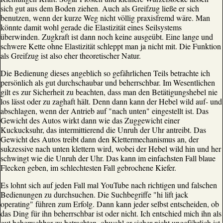
sich gut aus dem Boden ziehen. Auch als Greifzug ließe er sich
benutzen, wenn der kurze Weg nicht völlig praxisfremd wäre. Man
könnte damit wohl gerade die Elastizität eines Seilsystems
überwinden. Zugkraft ist dann noch keine ausgeübt. Eine lange und
schwere Kette ohne Elastizität schleppt man ja nicht mit. Die Funktion
als Greifzug ist also eher theoretischer Natur.
Die Bedienung dieses angeblich so gefährlichen Teils betrachte ich
persönlich als gut durchschaubar und beherrschbar. Im Wesentlichen
gilt es zur Sicherheit zu beachten, dass man den Betätigungshebel nie
los lässt oder zu zaghaft hält. Denn dann kann der Hebel wild auf- und
abschlagen, wenn der Antrieb auf "nach unten" eingestellt ist. Das
Gewicht des Autos wirkt dann wie das Zuggewicht einer
Kuckucksuhr, das intermittierend die Unruh der Uhr antreibt. Das
Gewicht des Autos treibt dann den Klettermechanismus an, der
sukzessive nach unten klettern wird, wobei der Hebel wild hin und her
schwingt wie die Unruh der Uhr. Das kann im einfachsten Fall blaue
Flecken geben, im schlechtesten Fall gebrochene Kiefer.
Es lohnt sich auf jeden Fall mal YouTube nach richtigen und falschen
Bedienungen zu durchsuchen. Die Suchbegriffe "hi lift jack
operating" führen zum Erfolg. Dann kann jeder selbst entscheiden, ob
das Ding für ihn beherrschbar ist oder nicht. Ich entschied mich ihn als
gut beherrschbar zu betrachten, obwohl er sicher nicht ungefährlich ist.