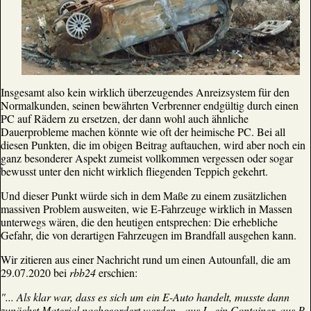
Insgesamt also kein wirklich überzeugendes Anreizsystem für den
Normalkunden, seinen bewährten Verbrenner endgültig durch einen
PC auf Rädern zu ersetzen, der dann wohl auch ähnliche
Dauerprobleme machen könnte wie oft der heimische PC. Bei all
diesen Punkten, die im obigen Beitrag auftauchen, wird aber noch ein
ganz besonderer Aspekt zumeist vollkommen vergessen oder sogar
bewusst unter den nicht wirklich fliegenden Teppich gekehrt.
Und dieser Punkt würde sich in dem Maße zu einem zusätzlichen
massiven Problem ausweiten, wie E-Fahrzeuge wirklich in Massen
unterwegs wären, die den heutigen entsprechen: Die erhebliche
Gefahr, die von derartigen Fahrzeugen im Brandfall ausgehen kann.
Wir zitieren aus einer Nachricht rund um einen Autounfall, die am
29.07.2020 bei
rbb24
erschien:
"... Als klar war, dass es sich um ein E-Auto handelt, musste dann
zunächst Material nachgeordert werden - aus L. ein Container, aus P.