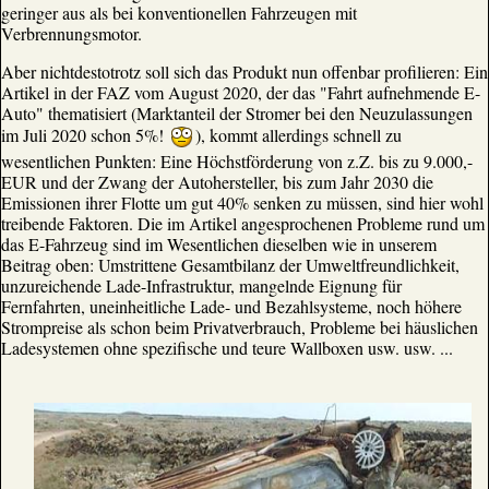
geringer aus als bei konventionellen Fahrzeugen mit
Verbrennungsmotor.
Aber nichtdestotrotz soll sich das Produkt nun offenbar profilieren: Ein
Artikel in der FAZ vom August 2020, der das "Fahrt aufnehmende E-
Auto" thematisiert (Marktanteil der Stromer bei den Neuzulassungen
im Juli 2020 schon 5%!
), kommt allerdings schnell zu
wesentlichen Punkten: Eine Höchstförderung von z.Z. bis zu 9.000,-
EUR und der Zwang der Autohersteller, bis zum Jahr 2030 die
Emissionen ihrer Flotte um gut 40% senken zu müssen, sind hier wohl
treibende Faktoren. Die im Artikel angesprochenen Probleme rund um
das E-Fahrzeug sind im Wesentlichen dieselben wie in unserem
Beitrag oben: Umstrittene Gesamtbilanz der Umweltfreundlichkeit,
unzureichende Lade-Infrastruktur, mangelnde Eignung für
Fernfahrten, uneinheitliche Lade- und Bezahlsysteme, noch höhere
Strompreise als schon beim Privatverbrauch, Probleme bei häuslichen
Ladesystemen ohne spezifische und teure Wallboxen usw. usw. ...