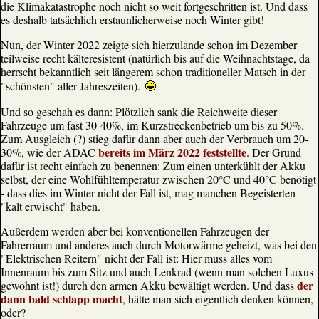
die Klimakatastrophe noch nicht so weit fortgeschritten ist. Und dass
es deshalb tatsächlich erstaunlicherweise noch Winter gibt!
Nun, der Winter 2022 zeigte sich hierzulande schon im Dezember
teilweise recht kälteresistent (natürlich bis auf die Weihnachtstage, da
herrscht bekanntlich seit längerem schon traditioneller Matsch in der
"schönsten" aller Jahreszeiten).
Und so geschah es dann: Plötzlich sank die Reichweite dieser
Fahrzeuge um fast 30-40%, im Kurzstreckenbetrieb um bis zu 50%.
Zum Ausgleich (?) stieg dafür dann aber auch der Verbrauch um 20-
bereits im März 2022 feststellte
30%, wie der ADAC
. Der Grund
dafür ist recht einfach zu benennen: Zum einen unterkühlt der Akku
selbst, der eine Wohlfühltemperatur zwischen 20°C und 40°C benötigt
- dass dies im Winter nicht der Fall ist, mag manchen Begeisterten
"kalt erwischt" haben.
Außerdem werden aber bei konventionellen Fahrzeugen der
Fahrerraum und anderes auch durch Motorwärme geheizt, was bei den
"Elektrischen Reitern" nicht der Fall ist: Hier muss alles vom
Innenraum bis zum Sitz und auch Lenkrad (wenn man solchen Luxus
der
gewohnt ist!) durch den armen Akku bewältigt werden. Und dass
dann bald schlapp macht
, hätte man sich eigentlich denken können,
oder?