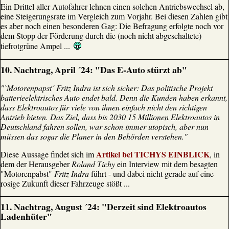
Ein Drittel aller Autofahrer lehnen einen solchen Antriebswechsel ab,
eine Steigerungsrate im Vergleich zum Vorjahr. Bei diesen Zahlen gibt
es aber noch einen besonderen Gag: Die Befragung erfolgte noch vor
dem Stopp der Förderung durch die (noch nicht abgeschaltete)
tiefrotgrüne Ampel ...
10
. Nachtrag, April ´24: "Das E-Auto stürzt ab"
"`Motorenpapst´ Fritz Indra ist sich sicher: Das politische Projekt
batterieelektrisches Auto endet bald. Denn die Kunden haben erkannt,
dass Elektroautos für viele von ihnen einfach nicht den richtigen
Antrieb bieten. Das Ziel, dass bis 2030 15 Millionen Elektroautos in
Deutschland fahren sollen, war schon immer utopisch, aber nun
müssen das sogar die Planer in den Behörden verstehen."
Artikel bei TICHYS EINBLICK
Diese Aussage findet sich im
, in
dem der Herausgeber
Roland Tichy
ein Interview mit dem besagten
"Motorenpabst"
Fritz Indra
führt - und dabei nicht gerade auf eine
rosige Zukunft dieser Fahrzeuge stößt ...
11. Nachtrag, August ´24: "Derzeit sind Elektroautos
Ladenhüter"