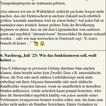
Trampolinspringerin im Außenamt gehören.
Also müssen wir uns in Wirklichkeit vielleicht gar keine Sorgen mehr
machen, dass der Elektroschrott in nächster Zukunft noch erheblich
größere Ausmaße annehmen wird als schon bisher? Auf jeden Fall ist
zumindest eines tröstlich: Immer größere Teile der Bevölkerung
beginnen zu ahnen, dass sie mit dem Lügenmärchen vom sauberen,
guten und angeblich "alternativlosen" Stromvehikel für dumm verkauft
werden ... oder wie man inzwischen in Österreich sagt: "E-Autos
braucht eh keiner ..."
6. Nachtrag, Juli ´23: Wie das funktionieren soll, weiß
keiner ...
Dass E-Fahrzeuge in gewissem Umfang durchaus Sinn machen
können, darin besteht sicher kein Zweifel: Dass z.B. innerstädtische
Busse, die Post oder auch zahllose Lieferfahrzeuge nicht mehr
unbedingt mit ihren Abgasen Innenstädte oder auch städtische
Randbezirke verpesten müssen, wenn sie unaufhörlich in denselben
Straßen aufkreuzen, würde sicherlich kaum jemand bestreiten. Aber
dass die Stromvehikel angeblich künftig von
jedem
anstelle seines
Verbrenners zwangsweise benutzt werden sollen, nun, das kann man
sicher nicht anders als Humbug bezeichnen. Einige Gedanken zu