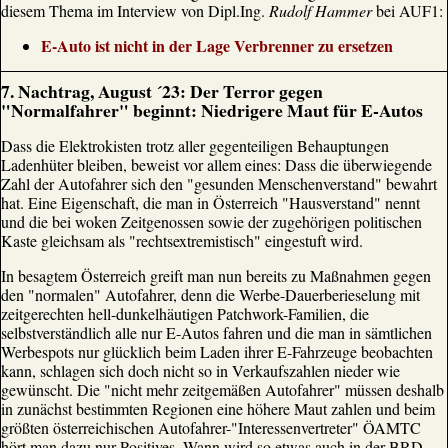
diesem Thema im Interview von Dipl.Ing.
Rudolf Hammer
bei AUF1:
E-Auto ist nicht in der Lage Verbrenner zu ersetzen
7. Nachtrag, August ´23: Der Terror gegen
"Normalfahrer" beginnt: Niedrigere Maut für E-Autos
Dass die Elektrokisten trotz aller gegenteiligen Behauptungen
Ladenhüter bleiben, beweist vor allem eines: Dass die überwiegende
Zahl der Autofahrer sich den "gesunden Menschenverstand" bewahrt
hat. Eine Eigenschaft, die man in Österreich "Hausverstand" nennt
und die bei woken Zeitgenossen sowie der zugehörigen politischen
Kaste gleichsam als "rechtsextremistisch" eingestuft wird.
In besagtem Österreich greift man nun bereits zu Maßnahmen gegen
den "normalen" Autofahrer, denn die Werbe-Dauerberieselung mit
zeitgerechten hell-dunkelhäutigen Patchwork-Familien, die
selbstverständlich alle nur E-Autos fahren und die man in sämtlichen
Werbespots nur glücklich beim Laden ihrer E-Fahrzeuge beobachten
kann, schlagen sich doch nicht so in Verkaufszahlen nieder wie
gewünscht. Die "nicht mehr zeitgemäßen Autofahrer" müssen deshalb
in zunächst bestimmten Regionen eine höhere Maut zahlen und beim
größten österreichischen Autofahrer-"Interessenvertreter" ÖAMTC
hört man dazu nur Positives. Wann wird so etwas auch in der BRD