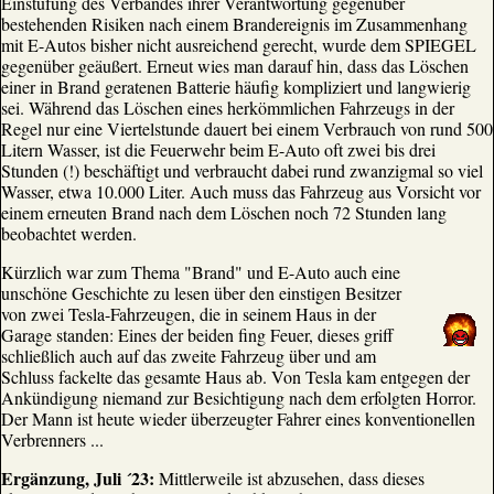
Einstufung des Verbandes ihrer Verantwortung gegenüber
bestehenden Risiken nach einem Brandereignis im Zusammenhang
mit E-Autos bisher nicht ausreichend gerecht, wurde dem SPIEGEL
gegenüber geäußert. Erneut wies man darauf hin, dass das Löschen
einer in Brand geratenen Batterie häufig kompliziert und langwierig
sei. Während das Löschen eines herkömmlichen Fahrzeugs in der
Regel nur eine Viertelstunde dauert bei einem Verbrauch von rund 500
Litern Wasser, ist die Feuerwehr beim E-Auto oft zwei bis drei
Stunden (!) beschäftigt und verbraucht dabei rund zwanzigmal so viel
Wasser, etwa 10.000 Liter. Auch muss das Fahrzeug aus Vorsicht vor
einem erneuten Brand nach dem Löschen noch 72 Stunden lang
beobachtet werden.
Kürzlich war zum Thema "Brand" und E-Auto auch eine
unschöne Geschichte zu lesen über den einstigen Besitzer
von zwei Tesla-Fahrzeugen, die in seinem Haus in der
Garage standen: Eines der beiden fing Feuer, dieses griff
schließlich auch auf das zweite Fahrzeug über und am
Schluss fackelte das gesamte Haus ab. Von Tesla kam entgegen der
Ankündigung niemand zur Besichtigung nach dem erfolgten Horror.
Der Mann ist heute wieder überzeugter Fahrer eines konventionellen
Verbrenners ...
Ergänzung, Juli ´23:
Mittlerweile ist abzusehen, dass dieses