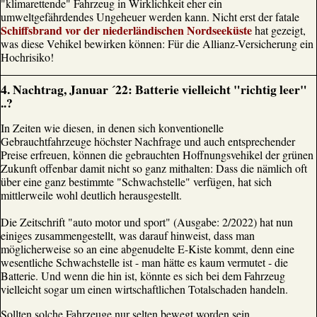
"klimarettende" Fahrzeug in Wirklichkeit eher ein
umweltgefährdendes Ungeheuer werden kann. Nicht erst der fatale
Schiffsbrand vor der niederländischen Nordseeküste
hat gezeigt,
was diese Vehikel bewirken können: Für die Allianz-Versicherung ein
Hochrisiko!
4. Nachtrag, Januar ´22: Batterie vielleicht "richtig leer"
..?
In Zeiten wie diesen, in denen sich konventionelle
Gebrauchtfahrzeuge höchster Nachfrage und auch entsprechender
Preise erfreuen, können die gebrauchten Hoffnungsvehikel der grünen
Zukunft offenbar damit nicht so ganz mithalten: Dass die nämlich oft
über eine ganz bestimmte "Schwachstelle" verfügen, hat sich
mittlerweile wohl deutlich herausgestellt.
Die Zeitschrift "auto motor und sport" (Ausgabe: 2/2022) hat nun
einiges zusammengestellt, was darauf hinweist, dass man
möglicherweise so an eine abgenudelte E-Kiste kommt, denn eine
wesentliche Schwachstelle ist - man hätte es kaum vermutet - die
Batterie. Und wenn die hin ist, könnte es sich bei dem Fahrzeug
vielleicht sogar um einen wirtschaftlichen Totalschaden handeln.
Sollten solche Fahrzeuge nur selten bewegt worden sein