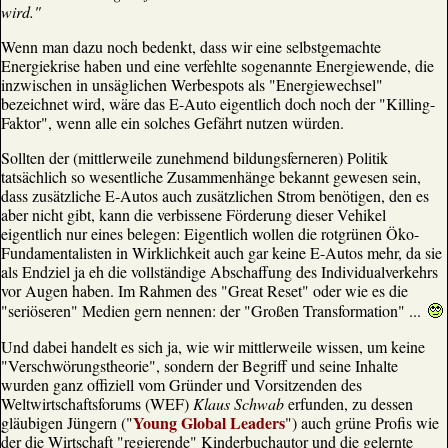
wird."
Wenn man dazu noch bedenkt, dass wir eine selbstgemachte
Energiekrise haben und eine verfehlte sogenannte Energiewende, die
inzwischen in unsäglichen Werbespots als "Energiewechsel"
bezeichnet wird, wäre das E-Auto eigentlich doch noch der "Killing-
Faktor", wenn alle ein solches Gefährt nutzen würden.
Sollten der (mittlerweile zunehmend bildungsferneren) Politik
tatsächlich so wesentliche Zusammenhänge bekannt gewesen sein,
dass zusätzliche E-Autos auch zusätzlichen Strom benötigen, den es
aber nicht gibt, kann die verbissene Förderung dieser Vehikel
eigentlich nur eines belegen: Eigentlich wollen die rotgrünen Öko-
Fundamentalisten in Wirklichkeit auch gar keine E-Autos mehr, da sie
als Endziel ja eh die vollständige Abschaffung des Individualverkehrs
vor Augen haben. Im Rahmen des "Great Reset" oder wie es die
"seriöseren" Medien gern nennen: der "Großen Transformation" ...
Und dabei handelt es sich ja, wie wir mittlerweile wissen, um keine
"Verschwörungstheorie", sondern der Begriff und seine Inhalte
wurden ganz offiziell vom Gründer und Vorsitzenden des
Weltwirtschaftsforums (WEF)
Klaus Schwab
erfunden, zu dessen
Young Global Leaders
gläubigen Jüngern ("
") auch grüne Profis wie
der die Wirtschaft "regierende" Kinderbuchautor und die gelernte