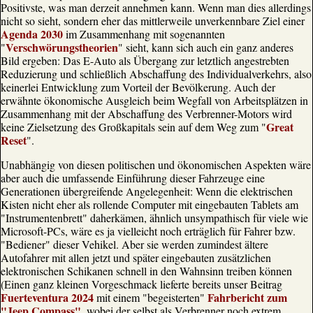
Positivste, was man derzeit annehmen kann. Wenn man dies allerdings
nicht so sieht, sondern eher das mittlerweile unverkennbare Ziel einer
Agenda 2030
im Zusammenhang mit sogenannten
Verschwörungstheorien
"
" sieht, kann sich auch ein ganz anderes
Bild ergeben: Das E-Auto als Übergang zur letztlich angestrebten
Reduzierung und schließlich Abschaffung des Individualverkehrs, also
keinerlei Entwicklung zum Vorteil der Bevölkerung. Auch der
erwähnte ökonomische Ausgleich beim Wegfall von Arbeitsplätzen in
Zusammenhang mit der Abschaffung des Verbrenner-Motors wird
Great
keine Zielsetzung des Großkapitals sein auf dem Weg zum "
Reset
".
Unabhängig von diesen politischen und ökonomischen Aspekten wäre
aber auch die umfassende Einführung dieser Fahrzeuge eine
Generationen übergreifende Angelegenheit: Wenn die elektrischen
Kisten nicht eher als rollende Computer mit eingebauten Tablets am
"Instrumentenbrett" daherkämen, ähnlich unsympathisch für viele wie
Microsoft-PCs, wäre es ja vielleicht noch erträglich für Fahrer bzw.
"Bediener" dieser Vehikel. Aber sie werden zumindest ältere
Autofahrer mit allen jetzt und später eingebauten zusätzlichen
elektronischen Schikanen schnell in den Wahnsinn treiben können
(Einen ganz kleinen Vorgeschmack lieferte bereits unser Beitrag
Fuerteventura 2024
Fahrbericht zum
mit einem "begeisterten"
"Jeep Compass"
, wobei der selbst als Verbrenner noch extrem