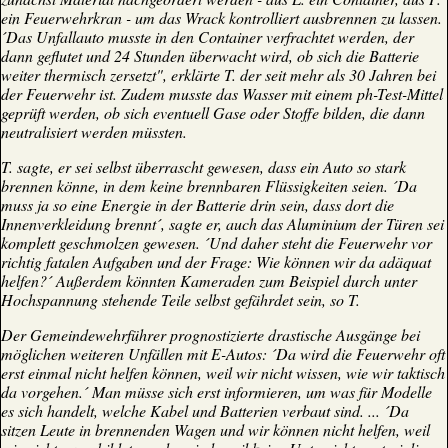
ein Feuerwehrkran - um das Wrack kontrolliert ausbrennen zu lassen.
´Das Unfallauto musste in den Container verfrachtet werden, der
dann geflutet und 24 Stunden überwacht wird, ob sich die Batterie
weiter thermisch zersetzt", erklärte T. der seit mehr als 30 Jahren bei
der Feuerwehr ist. Zudem musste das Wasser mit einem ph-Test-Mittel
geprüft werden, ob sich eventuell Gase oder Stoffe bilden, die dann
neutralisiert werden müssten.
T. sagte, er sei selbst überrascht gewesen, dass ein Auto so stark
brennen könne, in dem keine brennbaren Flüssigkeiten seien. ´Da
muss ja so eine Energie in der Batterie drin sein, dass dort die
Innenverkleidung brennt´, sagte er, auch das Aluminium der Türen sei
komplett geschmolzen gewesen. ´Und daher steht die Feuerwehr vor
richtig fatalen Aufgaben und der Frage: Wie können wir da adäquat
helfen?´ Außerdem könnten Kameraden zum Beispiel durch unter
Hochspannung stehende Teile selbst gefährdet sein, so T.
Der Gemeindewehrführer prognostizierte drastische Ausgänge bei
möglichen weiteren Unfällen mit E-Autos: ´Da wird die Feuerwehr oft
erst einmal nicht helfen können, weil wir nicht wissen, wie wir taktisch
da vorgehen.´ Man müsse sich erst informieren, um was für Modelle
es sich handelt, welche Kabel und Batterien verbaut sind. ... ´Da
sitzen Leute in brennenden Wagen und wir können nicht helfen, weil