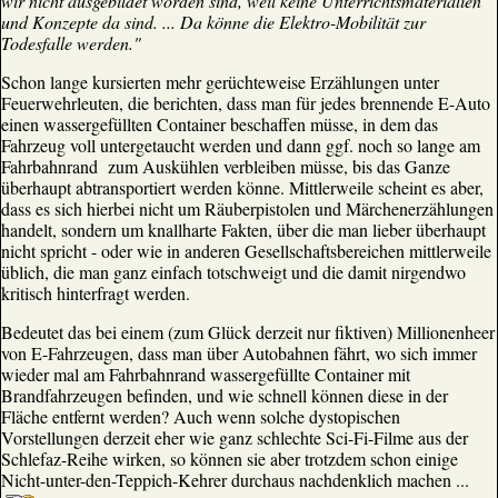
wir nicht ausgebildet worden sind, weil keine Unterrichtsmaterialien
und Konzepte da sind. ... Da könne die Elektro-Mobilität zur
Todesfalle werden."
Schon lange kursierten mehr gerüchteweise Erzählungen unter
Feuerwehrleuten, die berichten, dass man für jedes brennende E-Auto
einen wassergefüllten Container beschaffen müsse, in dem das
Fahrzeug voll untergetaucht werden und dann ggf. noch so lange am
Fahrbahnrand zum Auskühlen verbleiben müsse, bis das Ganze
überhaupt abtransportiert werden könne. Mittlerweile scheint es aber,
dass es sich hierbei nicht um Räuberpistolen und Märchenerzählungen
handelt, sondern um knallharte Fakten, über die man lieber überhaupt
nicht spricht - oder wie in anderen Gesellschaftsbereichen mittlerweile
üblich, die man ganz einfach totschweigt und die damit nirgendwo
kritisch hinterfragt werden.
Bedeutet das bei einem (zum Glück derzeit nur fiktiven) Millionenheer
von E-Fahrzeugen, dass man über Autobahnen fährt, wo sich immer
wieder mal am Fahrbahnrand wassergefüllte Container mit
Brandfahrzeugen befinden, und wie schnell können diese in der
Fläche entfernt werden? Auch wenn solche dystopischen
Vorstellungen derzeit eher wie ganz schlechte Sci-Fi-Filme aus der
Schlefaz-Reihe wirken, so können sie aber trotzdem schon einige
Nicht-unter-den-Teppich-Kehrer durchaus nachdenklich machen ...