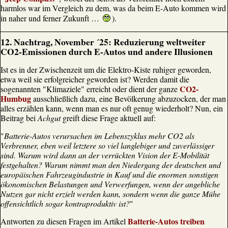
harmlos war im Vergleich zu dem, was da beim E-Auto kommen wird
in naher und ferner Zukunft …
).
12. Nachtrag, November ´25: Reduzierung weltweiter
CO2-Emissionen durch E-Autos und andere Illusionen
Ist es in der Zwischenzeit um die Elektro-Kiste ruhiger geworden,
etwa weil sie erfolgreicher geworden ist? Werden damit die
CO2-
sogenannten "Klimaziele" erreicht oder dient der ganze
Humbug
ausschließlich dazu, eine Bevölkerung abzuzocken, der man
alles erzählen kann, wenn man es nur oft genug wiederholt? Nun, ein
Beitrag bei
Achgut
greift diese Frage aktuell auf:
"
Batterie-Autos verursachen im Lebenszyklus mehr CO2 als
Verbrenner, eben weil letztere so viel langlebiger und zuverlässiger
sind. Warum wird dann an der verrückten Vision der E-Mobilität
festgehalten? Warum nimmt man den Niedergang der deutschen und
europäischen Fahrzeugindustrie in Kauf und die enormen sonstigen
ökonomischen Belastungen und Verwerfungen, wenn der angebliche
Nutzen gar nicht erzielt werden kann, sondern wenn die ganze Mühe
offensichtlich sogar kontraproduktiv ist?
"
Batterie-Autos treiben
Antworten zu diesen Fragen im Artikel