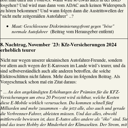
losgehen? Und wird man dann vom ADAC auch keinen Widerspruch
zu hören bekommen? Und wann folgen dann die Austrittswellen der
"nicht mehr zeitgemäßen Autofahrer" ..?
Maut: Geschlossene Diskriminierungsfront gegen "böse"
normale Autofahrer
(Beitrag vom Herausgeber entfernt)
8
. Nachtrag, November ´23: Kfz-Versicherungen 2024
erheblich teurer
Nicht nur wegen unserer ukrainischen Autofahrer-Freunde, sondern
vor allem auch wegen der E-Karossen im Lande wird´s teurer, und da
sind selbstverständlich auch alle anderen betroffen, die solche
Elektroschlitten nicht fahren. Mehr dazu im folgenden Beitrag. Als
Vorgeschmack schon mal ein Zitat daraus:
"
... An den angekündigten Erhöhungen der Prämien für die KFZ-
Versicherungen um etwa 20 Prozent wird sichtbar, welche Kosten
diese E-Mobile wirklich verursachen. Da kommen schnell fünf
Milliarden und mehr zusammen – die jetzt alle, also auch und gerade
die Verbrenner-Fahrer, ableisten müssen. Und das alles, obwohl
mittlerweile bewiesen ist, dass E-Autos alles andere als "öko" sind. Sie
sind das teure Hobby der Minderheit der Klimasekten. Der Strom, mit