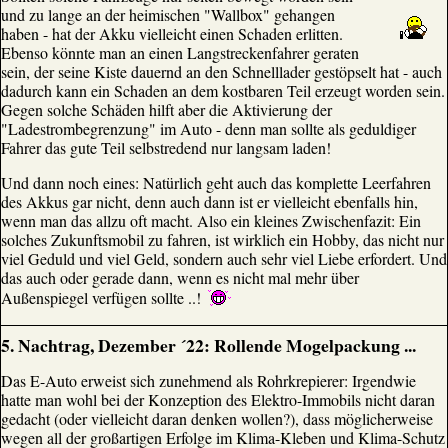
und zu lange an der heimischen "Wallbox" gehangen
haben - hat der Akku vielleicht einen Schaden erlitten.
Ebenso könnte man an einen Langstreckenfahrer geraten
sein, der seine Kiste dauernd an den Schnelllader gestöpselt hat - auch
dadurch kann ein Schaden an dem kostbaren Teil erzeugt worden sein.
Gegen solche Schäden hilft aber die Aktivierung der
"Ladestrombegrenzung" im Auto - denn man sollte als geduldiger
Fahrer das gute Teil selbstredend nur langsam laden!
Und dann noch eines: Natürlich geht auch das komplette Leerfahren
des Akkus gar nicht, denn auch dann ist er vielleicht ebenfalls hin,
wenn man das allzu oft macht. Also ein kleines Zwischenfazit: Ein
solches Zukunftsmobil zu fahren, ist wirklich ein Hobby, das nicht nur
viel Geduld und viel Geld, sondern auch sehr viel Liebe erfordert. Und
das auch oder gerade dann, wenn es nicht mal mehr über
Außenspiegel verfügen sollte ..!
5. Nachtrag, Dezember ´22: Rollende Mogelpackung ...
Das E-Auto erweist sich zunehmend als Rohrkrepierer: Irgendwie
hatte man wohl bei der Konzeption des Elektro-Immobils nicht daran
gedacht (oder vielleicht daran denken wollen?), dass möglicherweise
wegen all der großartigen Erfolge im Klima-Kleben und Klima-Schutz