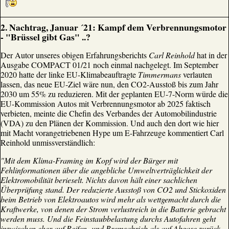
2. Nachtrag, Januar ´21: Kampf dem Verbrennungsmotor
- "Brüssel gibt Gas" ..?
Der Autor unseres obigen Erfahrungsberichts
Carl Reinhold
hat in der
Ausgabe COMPACT 01/21 noch einmal nachgelegt. Im September
2020 hatte der linke EU-Klimabeauftragte
Timmermans
verlauten
lassen, das neue EU-Ziel wäre nun, den CO2-Ausstoß bis zum Jahr
2030 um 55% zu reduzieren. Mit der geplanten EU-7-Norm würde die
EU-Kommission Autos mit Verbrennungsmotor ab 2025 faktisch
verbieten, meinte die Chefin des Verbandes der Automobilindustrie
(VDA) zu den Plänen der Kommission. Und auch den dort wie hier
mit Macht vorangetriebenen Hype um E-Fahrzeuge kommentiert Carl
Reinhold unmissverständlich:
"Mit dem Klima-Framing im Kopf wird der Bürger mit
Fehlinformationen über die angebliche Umweltverträglichkeit der
Elektromobilität berieselt. Nichts davon hält einer sachlichen
Überprüfung stand. Der reduzierte Ausstoß von CO2 und Stickoxiden
beim Betrieb von Elektroautos wird mehr als wettgemacht durch die
Kraftwerke, von denen der Strom verlustreich in die Batterie gebracht
werden muss. Und die Feinstaubbelastung durchs Autofahren geht
inzwischen eher auf Reifen- und Bremsabrieb als auf Abgase zurück.