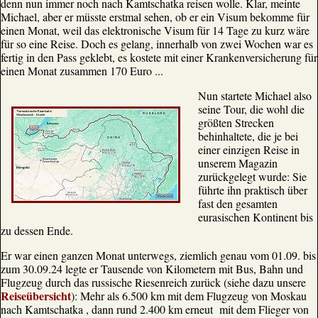
denn nun immer noch nach Kamtschatka reisen wolle. Klar, meinte
Michael, aber er müsste erstmal sehen, ob er ein Visum bekomme für
einen Monat, weil das elektronische Visum für 14 Tage zu kurz wäre
für so eine Reise. Doch es gelang, innerhalb von zwei Wochen war es
fertig in den Pass geklebt, es kostete mit einer Krankenversicherung für
einen Monat zusammen 170 Euro ...
Nun startete Michael also
seine Tour, die wohl die
größten Strecken
behinhaltete, die je bei
einer einzigen Reise in
unserem Magazin
zurückgelegt wurde: Sie
führte ihn praktisch über
fast den gesamten
eurasischen Kontinent bis
zu dessen Ende.
Er war einen ganzen Monat unterwegs, ziemlich genau vom 01.09. bis
zum 30.09.24 legte er Tausende von Kilometern mit Bus, Bahn und
Flugzeug durch das russische Riesenreich zurück (siehe dazu unsere
Reiseübersicht
): Mehr als 6.500 km mit dem Flugzeug von Moskau
nach Kamtschatka , dann rund 2.400 km erneut mit dem Flieger von