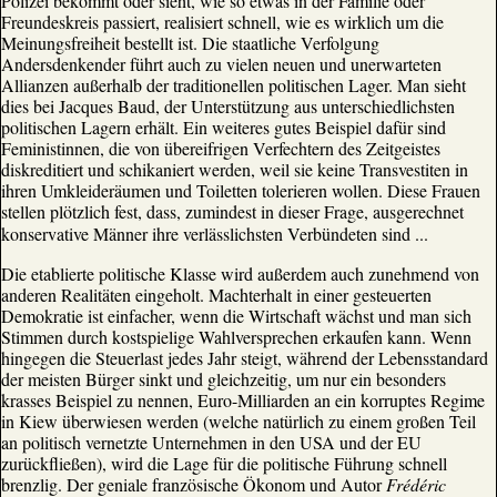
Polizei bekommt oder sieht, wie so etwas in der Familie oder
Freundeskreis passiert, realisiert schnell, wie es wirklich um die
Meinungsfreiheit bestellt ist. Die staatliche Verfolgung
Andersdenkender führt auch zu vielen neuen und unerwarteten
Allianzen außerhalb der traditionellen politischen Lager. Man sieht
dies bei Jacques Baud, der Unterstützung aus unterschiedlichsten
politischen Lagern erhält. Ein weiteres gutes Beispiel dafür sind
Feministinnen, die von übereifrigen Verfechtern des Zeitgeistes
diskreditiert und schikaniert werden, weil sie keine Transvestiten in
ihren Umkleideräumen und Toiletten tolerieren wollen. Diese Frauen
stellen plötzlich fest, dass, zumindest in dieser Frage, ausgerechnet
konservative Männer ihre verlässlichsten Verbündeten sind ...
Die etablierte politische Klasse wird außerdem auch zunehmend von
anderen Realitäten eingeholt. Machterhalt in einer gesteuerten
Demokratie ist einfacher, wenn die Wirtschaft wächst und man sich
Stimmen durch kostspielige Wahlversprechen erkaufen kann. Wenn
hingegen die Steuerlast jedes Jahr steigt, während der Lebensstandard
der meisten Bürger sinkt und gleichzeitig, um nur ein besonders
krasses Beispiel zu nennen, Euro-Milliarden an ein korruptes Regime
in Kiew überwiesen werden (welche natürlich zu einem großen Teil
an politisch vernetzte Unternehmen in den USA und der EU
zurückfließen), wird die Lage für die politische Führung schnell
brenzlig. Der geniale französische Ökonom und Autor
Frédéric