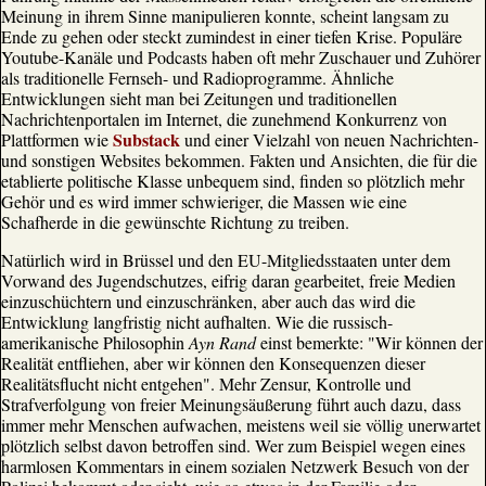
Meinung in ihrem Sinne manipulieren konnte, scheint langsam zu
Ende zu gehen oder steckt zumindest in einer tiefen Krise. Populäre
Youtube-Kanäle und Podcasts haben oft mehr Zuschauer und Zuhörer
als traditionelle Fernseh- und Radioprogramme. Ähnliche
Entwicklungen sieht man bei Zeitungen und traditionellen
Nachrichtenportalen im Internet, die zunehmend Konkurrenz von
Substack
Plattformen wie
und einer Vielzahl von neuen Nachrichten-
und sonstigen Websites bekommen. Fakten und Ansichten, die für die
etablierte politische Klasse unbequem sind, finden so plötzlich mehr
Gehör und es wird immer schwieriger, die Massen wie eine
Schafherde in die gewünschte Richtung zu treiben.
Natürlich wird in Brüssel und den EU-Mitgliedsstaaten unter dem
Vorwand des Jugendschutzes, eifrig daran gearbeitet, freie Medien
einzuschüchtern und einzuschränken, aber auch das wird die
Entwicklung langfristig nicht aufhalten. Wie die russisch-
amerikanische Philosophin
Ayn Rand
einst bemerkte: "Wir können der
Realität entfliehen, aber wir können den Konsequenzen dieser
Realitätsflucht nicht entgehen". Mehr Zensur, Kontrolle und
Strafverfolgung von freier Meinungsäußerung führt auch dazu, dass
immer mehr Menschen aufwachen, meistens weil sie völlig unerwartet
plötzlich selbst davon betroffen sind. Wer zum Beispiel wegen eines
harmlosen Kommentars in einem sozialen Netzwerk Besuch von der