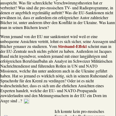
ausspricht. Was für schreckliche Verschwörungstheorien hat er
verbreitet? Was sind die pro-russischen TV- und Radioprogramme, in
denen er angeblich regelmäßig auftritt? Was die EU-Sanktionen nicht
erwähnen ist, dass er außerdem ein erfolgreicher Autor zahlreicher
Bücher ist, unter anderem über den Konflikt in der Ukraine. Was kann
man in seinen Büchern lesen?
Wenn jemand von der EU nur sanktioniert wird weil er eine
unbequeme Ansichten vertritt, lohnt es sich sicher, seine Aussagen und
Streisand-Effekt
Bücher genauer zu studieren. Vom
scheint man in
der EU-Zentrale noch nichts gehört zu haben. Außerdem ist Jacques
Baud nicht irgendwer, sondern jemand mit einer langjährigen und
erfolgreichen Berufslaufbahn als Analyst im Schweizer Militärischen
Nachrichtendienst und führenden Rollen in UN und NATO
Missionen, welche ihn unter anderem auch in die Ukraine geführt
haben. Hat so jemand es wirklich nötig, sich in seinem Ruhestand als
Sprachrohr für den Kreml zu verdingen? Oder ist es nicht
wahrscheinlicher, dass es sich um die ehrlichen Ansichten eines
Experten handelt, welche der EU- und NATO-Propaganda
zuwiderlaufen und den Meinungsmachern in der EU ein Dorn im
Auge sind ..?
Ich konnte kein pro-russisches