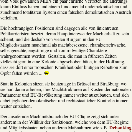
vom Volk gewählten MEPs ein paar ehrliche Vertreter, die allerdings
kaum Einfluss haben und einem fundamental undemokratischen und
zunehmend totalitären System einen falschen demokratischen Anstrich
verleihen.
Die hochrangigen Positionen sind dagegen alle von linientreuen
Politkarrieristen besetzt, deren Hauptinteresse der Machterhalt zu sein
scheint, und die deshalb von vielen Bürgern in den EU-
Mitgliedsstaaten manchmal als machtbesessene, charakterschwache,
selbstgerechte, engstirnige und kontrollwütige Charaktere
wahrgenommen werden. Gestalten, die man in früheren Zeiten
vielleicht gern in eine Kolonie abgeschoben hätte, in der Hoffnung,
dass sie dort einer tropischen Krankheit oder blutigen Rebellion zum
Opfer fallen würden ...
Statt in Kolonien sitzen sie heutzutage in Brüssel und Straßburg, wo
sie hart daran arbeiten, ihre Machtstrukturen auf Kosten der nationalen
Parlamente und EU-Bevölkerung immer weiter auszubauen, und sich
dabei jeglicher demokratischer und rechtsstaatlicher Kontrolle immer
weiter entziehen.
Der ausufernde Machtmißbrauch der EU-Clique zeigt sich unter
anderem in der Willkür der Sanktionen, welche von dem EU-Regime
Debanking
und Mitgliedsstaaten neben anderen Maßnahmen wie z.B.