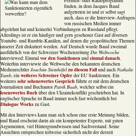
Fernseh- oder Radioprogramm
finden, in dem Jacques Baud
aufgetreten ist und er selbst sagt
auch, dass er die Interview-Anfragen
von russischen Medien immer
abgelehnt hat und keinerlei Verbindungen zu Russland pflegt.
Allerdings ist er ein häufiger und gern gesehener Gast auf diversen
Youtube- und Rumble-Kanälen, auf denen die geopolitischen Themen
unserer Zeit diskutiert werden. Auf Deutsch wurde Baud zweimal
ausführlich von der Schweizer Wochenzeitung
Die Weltwoche
vor den Sanktionen
einmal danach
interviewed: Einmal
und
.
Weiterhin interviewte die Weltwoche den bekannten deutschen
zu diesem Fall
Medienrechtler
Joachim Steinhöfel
und auch
Nathalie
weiteres Schweizer Opfer
Yamb
, ein
der EU Sanktionen. Ein
sehr sehenswertes Gespräch
weiteres
führte er mit dem deutschen
Journalisten und Buchautor
Patrik Baab
, welcher selbst ein
lesenswertes Buch
über den Ukrainekonflikt geschrieben hat. In
englischer Sprache ist Baud immer noch fast wöchentlich bei
Dialogue Works
zu Gast.
Mit den Interviews kann man sich schon eine erste Meinung bilden,
und Baud erscheint darin als ein kompetenter Experte, mit guten
Argumenten, viel Hintergrundwissen und Sachverstand. Seine
Ansichten entsprechen teilweise sicherlich nicht der derzeit