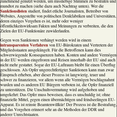
zunehmend genutzt werden, um missliebige Stimmen zu bestrafen und
mundtot zu machen (siehe dazu auch Nachtrag unten). Wer die
Sanktionslisten
studiert, findet etliche Journalisten, Betreiber von
Websites, Angestellte von politischen Denkfabriken und Universitäten,
deren einziges Vergehen es ist, mehr oder weniger
öffentlichkeitswirksam Fakten und Meinungen zu verbreiten, die den
Zielen der EU-Funktionäre zuwiderlaufen.
Gegen wen Sanktionen verhängt werden wird in einem
intransparenten Verfahren
von EU-Bürokraten und Vertretern der
Mitgliedsstaaten ausgeküngelt. Für die Betroffenen kann dies
schwerwiegende Konsequenzen haben. Konten und andere Vermögen
in der EU werden eingefroren und Reisen innerhalb der EU sind auch
nicht mehr gestattet. Sogar der EU-Luftraum bleibt für einen Überflug
geschlossen. Als Opfer ungerechtfertigter Sanktionen kann man zwar
Einspruch erheben, aber dieser Prozess ist langwierig, teuer und
schwer zu finanzieren, vor allem wenn alle Vermögen beschlagnahmt
wurden und es anderen EU Bürgern verboten ist, die Opfer finanziell
zu unterstützen. Die Unschultsvermutung wird aufgehoben und
umgekehrt: Das Opfer muss beweisen, dass es unschuldig ist; ohne
finanzielle Mittel, gegen einen übermächtigen und feindseelingen EU-
Apparat. Es ist reinste Beamtenwillkür! Der Prozess ist die Bestrafung,
und das Vorgehen erinnert sehr an die Methoden der DDR und
anderer Unrechtstaaten.