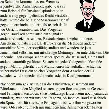
zu Schulden kommen lassen. Wenn es
irgendwelche Anhaltspunkte gäbe, dass er
zum Beispiel für Russland spioniert oder
anderweitig gegen geltendes Recht verstoßen
hätte, würde die belgische Staatsanwaltschaft
gegen in ermitteln, und er müsste sich dafür
vor Gericht verantworten. Das Vorgehen
gegen Baud soll somit auch ein Signal an
andere Abweichler senden. Bestrafe einen, erziehe hunderte.
Anscheinend haben die EU-Bürokraten die Methoden anderer
autoritärer Vorbilder sorgfältig studiert und wenden sie jetzt
zunehmend selbst an, um missliebige Meinungen zu unterdrücken. Die
scheinheiligen europäischen Moralapostel, die Russland, China und
anderen autoritär geführten Staaten bei jeder Gelegenheit Verstöße
gegen Meinungsfreiheit und Menschenrechte vorhalten, achten sie
selber nicht! Dass ein solches Vorgehen dem Ansehen der EU
schadet, wird entweder nicht wahr- oder in Kauf genommen.
Nachdem nun geklärt ist, dass die Eurokraten, zusammen mit
Bürokraten in den Mitgliedsstaaten, gegen ihre ureigensten Gesetze
und Prinzipien verstoßen, (was heutzutage leider kaum noch jemanden
wundert), wenden wir uns der Frage zu, ob Jacques Baud tatsächlich
ein Sprachrohr für russische Propaganda ist, wie ihm vorgeworfen
wird. Oder ob er einfach nur unangenehme Ansichten oder Fakten