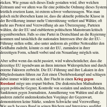
rücken. Wie genau sich dieses Ende gestalten wird, über welchen
Zeitraum und vor allem was für eine politische Ordnung dieses System
letztlich ersetzen kann, ist extrem schwer vorherzusagen. Was man
jedoch nicht übersehen kann ist, dass die aktuelle politische Klasse in
der Bevölkerung immer mehr Unterstützung verliert und Wähler, oft
mehr aus Protest und Verzweiflung als aus Überzeugung, Parteien
wählen, die der EU und etabliertem politischem Mainstream kritisch
gegenüberstehen. Falls so eine Partei in Deutschland an die Regierung
kommen und tatsächlich die nationalen Interessen über die der EU-
Führung stellen sollte, also unter anderem als größter Nettozahler den
Geldhahn zudreht, könnte es mit der EU, zumindest in ihrer
derzeitigen Form, schnell vorbei und ein Neuanfang möglich sein.
Aber selbst wenn das nicht passiert, wird wahrscheinlicher, dass die
derzeitige EU irgendwann an ihren internen Widersprüchen und durch
externe Faktoren zerbricht. Die EU-Führung und ihre Lakaien in den
Mitgliedsstaaten führen zur Zeit einen Überlebenskampf und schlagen
Krieg gegen
dabei immer wilder um sich, ihre Flucht in einen
Russland
möge uns erspart bleiben. Die drakonischen Maßnahmen
gegen politische Gegner, Kontrolle von sozialen und anderen Medien,
Sanktionen gegen Journalisten, Annullierung von Wahlen und all die
anderen zutiefst undemokratischen Vorgänge der Gegenwart,
demonstrieren keine Stärke, sondern Schwäche und Verzweiflung.
Wie auch Jacques Baud in seinen Büchern und Interviews ausführt,