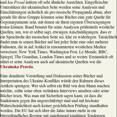
und
Ian Proud
äußern oft sehr ähnliche Ansichten. Eingefleischte
Unterstützer der ukrainischen Seite werden seine Analysen und
Einschätzungen sicherlich als pro-russische Propaganda abtun, aber
gerade für diese Gruppe könnten seine Bücher eine gute Quelle für
Gegenargumente sein, mit denen sie ihren eigenen Überzeugungen
testen können. Baud benutzt für seine Analysen größenteils westliche
Quellen, um, wie er selbst sagt, etwaigen Anschuldigungen, dass er
ein Sprachrohr der russischen Seite sei, klar zu widerlegen. Tatsächlich
findet man in seinen Bücher auf fast jeder Seite eine oder mehrere
Fußnoten, die in auf Artikel in renommierten westlichen Medien
verweisen: New York Times, Washington Post, Le Monde, BBC,
Spiegel, The Guardian, London Times und so weiter. Erstaunlich oft
stützt er seine Analysen auch auf ukrainische Quellen wie die
Ukrainska Pravda
.
Eine detailierte Vorstellung und Diskussion seiner Bücher und
Interpretation des Ukraine-Konflikts würde den Rahmen dieses
Artikels sprengen. Wer sich selbst ein Bild von dem Mann machen
möchte, sollte seine oben verlinkten Interviews ansehen oder seine
Bücher lesen. Was man mit Sicherheit sagen kann, ist dass die
Sanktionen gegen ihn ungerechtfertigt sind und mit höchster
Wahrscheinlichkeit auch keiner gerichtlichen Prüfung standhalten
werden. Die EU hat sich über die Jahre immer mehr in ein
bürgerfeindliches Regime mit zunehmend totalitären Tendenzen