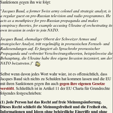
Sanktionen gegen ihn wie folgt:
"
Jacques Baud, a former Swiss army colonel and strategic analyst, is
a regular guest on pro-Russian television and radio programmes. He
acts as a mouthpiece for pro-Russian propaganda and makes
conspiracy theories, for example accusing Ukraine of orchestrating its
own invasion in order to join NATO.
Jacques Baud, ehemaliger Oberst der Schweizer Armee und
strategischer Analyst, tritt regelmäßig in prorussischen Fernseh- und
Radiosendungen auf. Er fungiert als Sprachrohr prorussischer
Propaganda und verbreitet Verschwörungstheorien, beispielsweise die
Behauptung, die Ukraine habe ihre eigene Invasion inszeniert, um der
NATO beizutreten.)
"
Selbst wenn davon jedes Wort wahr wäre, ist es offensichtlich, dass
Jacques Baud sich nichts zu Schulden hat kommen lassen und die EU
gegen ihre eigenen Gesetze
mit ihren Sanktionen gegen ihn auch
verstößt
. Schließlich ist in Artikel 11 der EU Charta für Grundrechte
folgendes festgeschrieben:
(1) Jede Person hat das Recht auf freie Meinungsäußerung.
Dieses Recht schließt die Meinungsfreiheit und die Freiheit ein,
Informationen und Ideen ohne behördliche Eingriffe und ohne