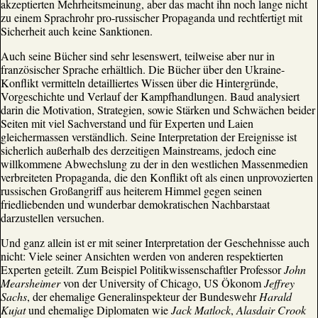
akzeptierten Mehrheitsmeinung, aber das macht ihn noch lange nicht
zu einem Sprachrohr pro-russischer Propaganda und rechtfertigt mit
Sicherheit auch keine Sanktionen.
Auch seine Bücher sind sehr lesenswert, teilweise aber nur in
französischer Sprache erhältlich. Die Bücher über den Ukraine-
Konflikt vermitteln detailliertes Wissen über die Hintergründe,
Vorgeschichte und Verlauf der Kampfhandlungen. Baud analysiert
darin die Motivation, Strategien, sowie Stärken und Schwächen beider
Seiten mit viel Sachverstand und für Experten und Laien
gleichermassen verständlich. Seine Interpretation der Ereignisse ist
sicherlich außerhalb des derzeitigen Mainstreams, jedoch eine
willkommene Abwechslung zu der in den westlichen Massenmedien
verbreiteten Propaganda, die den Konflikt oft als einen unprovozierten
russischen Großangriff aus heiterem Himmel gegen seinen
friedliebenden und wunderbar demokratischen Nachbarstaat
darzustellen versuchen.
Und ganz allein ist er mit seiner Interpretation der Geschehnisse auch
nicht: Viele seiner Ansichten werden von anderen respektierten
Experten geteilt. Zum Beispiel Politikwissenschaftler Professor
John
Mearsheimer
von der University of Chicago, US Ökonom
Jeffrey
Sachs
, der ehemalige Generalinspekteur der Bundeswehr
Harald
Kujat
und ehemalige Diplomaten wie
Jack Matlock
,
Alasdair Crook