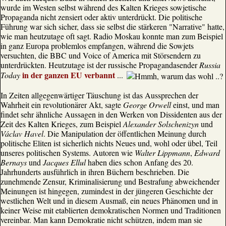
wurde im Westen selbst während des Kalten Krieges sowjetische
Propaganda nicht zensiert oder aktiv unterdrückt. Die politische
Führung war sich sicher, dass sie selbst die stärkeren "Narrative" hatte,
wie man heutzutage oft sagt. Radio Moskau konnte man zum Beispiel
in ganz Europa problemlos empfangen, während die Sowjets
versuchten, die BBC und Voice of America mit Störsendern zu
unterdrückten. Heutzutage ist der russische Propagandasender
Russia
in der ganzen EU verbannt
Today
...
In Zeiten allgegenwärtiger Täuschung ist das Aussprechen der
Wahrheit ein revolutionärer Akt, sagte
George Orwell
einst, und man
findet sehr ähnliche Aussagen in den Werken von Dissidenten aus der
Zeit des Kalten Krieges, zum Beispiel
Alexander Solschenizyn
und
Václav Havel
. Die Manipulation der öffentlichen Meinung durch
politische Eliten ist sicherlich nichts Neues und, wohl oder übel, Teil
unseres politischen Systems. Autoren wie
Walter Lippmann
,
Edward
Bernays
und
Jacques Ellul
haben dies schon Anfang des 20.
Jahrhunderts ausführlich in ihren Büchern beschrieben. Die
zunehmende Zensur, Kriminalisierung und Bestrafung abweichender
Meinungen ist hingegen, zumindest in der jüngeren Geschichte der
westlichen Welt und in diesem Ausmaß, ein neues Phänomen und in
keiner Weise mit etablierten demokratischen Normen und Traditionen
vereinbar. Man kann Demokratie nicht schützen, indem man sie