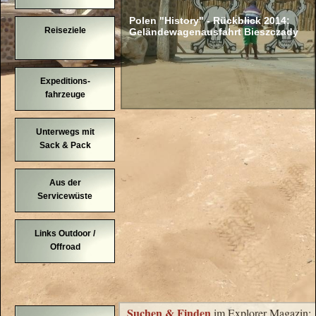
Polen "History" - Rückblick 2014:
Reiseziele
Geländewagenausfahrt Bieszczady
Expeditions-
fahrzeuge
Unterwegs mit
Sack & Pack
Aus der
Servicewüste
Links Outdoor /
Offroad
Suchen & Finden
im Explorer Magazin: