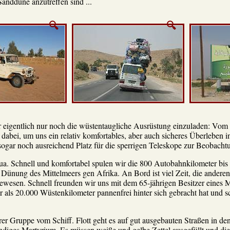
Sanddüne anzutreffen sind ...
 eigentlich nur noch die wüstentaugliche Ausrüstung einzuladen: Vom Z
abei, um uns ein relativ komfortables, aber auch sicheres Überleben in
sogar noch ausreichend Platz für die sperrigen Teleskope zur Beobacht
nua. Schnell und komfortabel spulen wir die 800 Autobahnkilometer bis
n Dünung des Mittelmeers gen Afrika. An Bord ist viel Zeit, die andere
gewesen. Schnell freunden wir uns mit dem 65-jährigen Besitzer eines
r als 20.000 Wüstenkilometer pannenfrei hinter sich gebracht hat und 
rer Gruppe vom Schiff. Flott geht es auf gut ausgebauten Straßen in d
tündiges Martyrium. Es müssen weiße und gelbe Zettel ausgefüllt und d