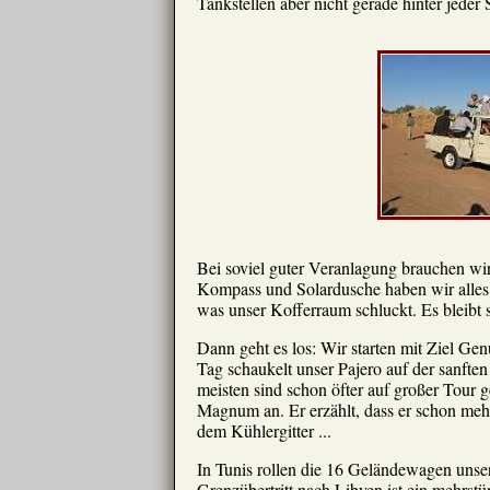
Tankstellen aber nicht gerade hinter jeder 
Bei soviel guter Veranlagung brauchen wir
Kompass und Solardusche haben wir alles d
was unser Kofferraum schluckt. Es bleibt 
Dann geht es los: Wir starten mit Ziel Ge
Tag schaukelt unser Pajero auf der sanfte
meisten sind schon öfter auf großer Tour 
Magnum an. Er erzählt, dass er schon meh
dem Kühlergitter ...
In Tunis rollen die 16 Geländewagen unse
Grenzübertritt nach Libyen ist ein mehrs