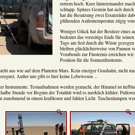
extrem hoch: Kurz hintereinander mach
schlapp. Spitzes Gestein hat sich dur
hat die Besatzung zwei Ersatzräder dab
glühenden Außentemperatur zügig vons
Weniger Glück hat der Besitzer eines
bedeutet das vorzeitige Ende für seine
Tage am Seil durch die Wüste gezogen
bleiben glücklicherweise von Pannen 
Vorabends zur Finsternis erreichen wir
Position für die Sonnenfinsternis.
sieht aus wie auf dem Planeten Mars. Kein einziger Grashalm, nicht ma
geregnet. Außer uns gibt es hier keine Lebewesen ...
r Instrumente. Testaufnahmen werden gemacht, der Himmel ist tiefbla
albe Stunde vor Beginn der Totalität wird es merklich kühler: Pullover
zunehmend in einem kraftlosen und fahlen Licht. Taschenlampen werden