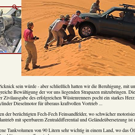
Picknick sein würde - aber schließlich hatten wir die Beruhigung, mit u
lgreiche Bewältigung der vor uns liegenden Strapazen mitzubringen. Di
r Zivilausgabe des erfolgreichen Wüstenrenners pocht ein starkes He
nder Dieselmotor für überaus kraftvollen Vortrieb ...
n der berüchtigten Fech-Fech Feinsandfelder, wo schwächer motorisier
antrieb mit sperrbarem Zentraldifferential und Geländeübersetzung ist 
ssene Tankvolumen von 90 Litern sehr wichtig in einem Land, wo das Öl z