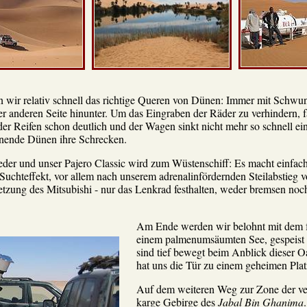
n wir relativ schnell das richtige Queren von Dünen: Immer mit Schwung
er anderen Seite hinunter. Um das Eingraben der Räder zu verhindern, f
der Reifen schon deutlich und der Wagen sinkt nicht mehr so schnell ei
einende Dünen ihre Schrecken.
eder und unser Pajero Classic wird zum Wüstenschiff: Es macht einfach
 Suchteffekt, vor allem nach unserem adrenalinfördernden Steilabstieg 
etzung des Mitsubishi - nur das Lenkrad festhalten, weder bremsen noc
Am Ende werden wir belohnt mit dem 
einem palmenumsäumten See, gespeist 
sind tief bewegt beim Anblick dieser O
hat uns die Tür zu einem geheimen Platz
Auf dem weiteren Weg zur Zone der ver
karge Gebirge des
Jabal Bin Ghanima