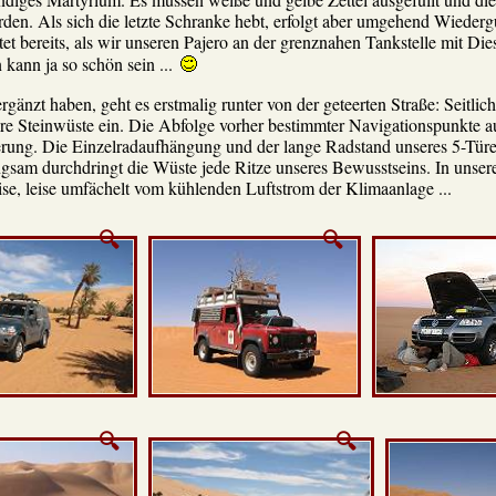
rden. Als sich die letzte Schranke hebt, erfolgt aber umgehend Wiederg
 bereits, als wir unseren Pajero an der grenznahen Tankstelle mit Diese
kann ja so schön sein ...
änzt haben, geht es erstmalig runter von der geteerten Straße: Seitlich
ere Steinwüste ein. Die Abfolge vorher bestimmter Navigationspunkte a
rung. Die Einzelradaufhängung und der lange Radstand unseres 5-Türer
angsam durchdringt die Wüste jede Ritze unseres Bewusstseins. In unsere
, leise umfächelt vom kühlenden Luftstrom der Klimaanlage ...