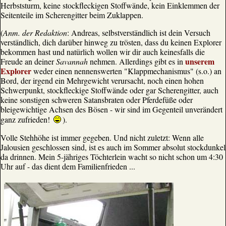
Herbststurm, keine stockfleckigen Stoffwände, kein Einklemmen der
Seitenteile im Scherengitter beim Zuklappen.
(
Anm. der Redaktion
: Andreas, selbstverständlich ist dein Versuch
verständlich, dich darüber hinweg zu trösten, dass du keinen Explorer
bekommen hast und natürlich wollen wir dir auch keinesfalls die
unserem
Freude an deiner
Savannah
nehmen. Allerdings gibt es in
Explorer
weder einen nennenswerten "Klappmechanismus" (s.o.) an
Bord, der irgend ein Mehrgewicht verursacht, noch einen hohen
Schwerpunkt, stockfleckige Stoffwände oder gar Scherengitter, auch
keine sonstigen schweren Satansbraten oder Pferdefüße oder
bleigewichtige Achsen des Bösen - wir sind im Gegenteil unverändert
ganz zufrieden!
).
Volle Stehhöhe ist immer gegeben. Und nicht zuletzt: Wenn alle
Jalousien geschlossen sind, ist es auch im Sommer absolut stockdunkel
da drinnen. Mein 5-jähriges Töchterlein wacht so nicht schon um 4:30
Uhr auf - das dient dem Familienfrieden ...