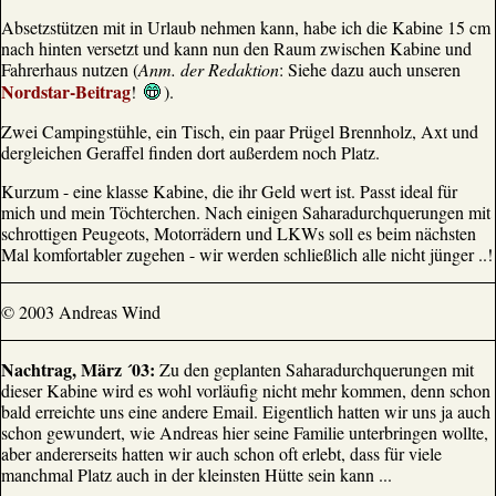
Absetzstützen mit in Urlaub nehmen kann, habe ich die Kabine 15 cm
nach hinten versetzt und kann nun den Raum zwischen Kabine und
Fahrerhaus nutzen (
Anm. der Redaktion
: Siehe dazu auch unseren
Nordstar-Beitrag
!
).
Zwei Campingstühle, ein Tisch, ein paar Prügel Brennholz, Axt und
dergleichen Geraffel finden dort außerdem noch Platz.
Kurzum - eine klasse Kabine, die ihr Geld wert ist. Passt ideal für
mich und mein Töchterchen. Nach einigen Saharadurchquerungen mit
schrottigen Peugeots, Motorrädern und LKWs soll es beim nächsten
Mal komfortabler zugehen - wir werden schließlich alle nicht jünger ..!
© 2003 Andreas Wind
Nachtrag, März ´03:
Zu den geplanten Saharadurchquerungen mit
dieser Kabine wird es wohl vorläufig nicht mehr kommen, denn schon
bald erreichte uns eine andere Email. Eigentlich hatten wir uns ja auch
schon gewundert, wie Andreas hier seine Familie unterbringen wollte,
aber andererseits hatten wir auch schon oft erlebt, dass für viele
manchmal Platz auch in der kleinsten Hütte sein kann ...