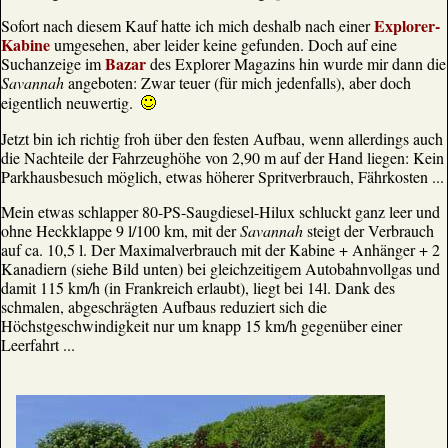
Explorer-
Sofort nach diesem Kauf hatte ich mich deshalb nach einer
Kabine
umgesehen, aber leider keine gefunden. Doch auf eine
Bazar
Suchanzeige im
des Explorer Magazins hin wurde mir dann die
Savannah
angeboten: Zwar teuer (für mich jedenfalls), aber doch
eigentlich neuwertig.
Jetzt bin ich richtig froh über den festen Aufbau, wenn allerdings auch
die Nachteile der Fahrzeughöhe von 2,90 m auf der Hand liegen: Kein
Parkhausbesuch möglich, etwas höherer Spritverbrauch, Fährkosten ...
Mein etwas schlapper 80-PS-Saugdiesel-Hilux schluckt ganz leer und
ohne Heckklappe 9 l/100 km, mit der
Savannah
steigt der Verbrauch
auf ca. 10,5 l. Der Maximalverbrauch mit der Kabine + Anhänger + 2
Kanadiern (siehe Bild unten) bei gleichzeitigem Autobahnvollgas und
damit 115 km/h (in Frankreich erlaubt), liegt bei 14l. Dank des
schmalen, abgeschrägten Aufbaus reduziert sich die
Höchstgeschwindigkeit nur um knapp 15 km/h gegenüber einer
Leerfahrt ...