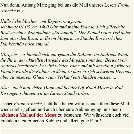
Nun denn, Anfang März ging bei uns die Mail unseres Lesers
Frank
Arnecke
ein:
Hallo liebe Macher vom Explorermagazin,
seit heute 01.03. ca. 1400 Uhr sind meine Frau und ich glückliche
Besitzer einer Wohnkabine „Savannah“. Der Kontakt zum Verkäufer
kam über den Bazar in Ihrem Magazin zu Stande. Ein herzliches
Dankeschön noch einmal.
Übrigens - es handelt sich um genau die Kabine von Andreas Wind,
die Ihr in der aktuellen Ausgabe des Magazins mit dem Bericht von
Andreas beschreibt. Er wird wieder Vater und mit der dann größeren
Familie wurde die Kabine zu klein, so dass er sich schweren Herzens -
aber zu unserem Glück - zum Verkauf entschließen musste. ...
Also - noch mal vielen Dank und bei der Off-Road Messe in Bad
Kissingen schauen wir an Eurem Stand vorbei.
Lieber
Frank Arnecke
, natürlich haben wir uns auch über diese Mail
wieder sehr gefreut und auch über eure Ankündigung, uns beim
nächsten Mal auf der Messe
zu besuchen. Wir wünschen euch viel
Freude mit eurer neuen Kabine und allzeit gute Fahrt!