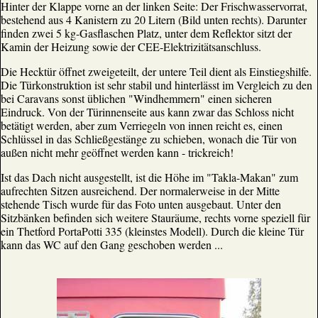
Hinter der Klappe vorne an der linken Seite: Der Frischwasservorrat,
bestehend aus 4 Kanistern zu 20 Litern (Bild unten rechts). Darunter
finden zwei 5 kg-Gasflaschen Platz, unter dem Reflektor sitzt der
Kamin der Heizung sowie der CEE-Elektrizitätsanschluss.
Die Hecktür öffnet zweigeteilt, der untere Teil dient als Einstiegshilfe.
Die Türkonstruktion ist sehr stabil und hinterlässt im Vergleich zu den
bei Caravans sonst üblichen "Windhemmern" einen sicheren
Eindruck. Von der Türinnenseite aus kann zwar das Schloss nicht
betätigt werden, aber zum Verriegeln von innen reicht es, einen
Schlüssel in das Schließgestänge zu schieben, wonach die Tür von
außen nicht mehr geöffnet werden kann - trickreich!
Ist das Dach nicht ausgestellt, ist die Höhe im "Takla-Makan" zum
aufrechten Sitzen ausreichend. Der normalerweise in der Mitte
stehende Tisch wurde für das Foto unten ausgebaut. Unter den
Sitzbänken befinden sich weitere Stauräume, rechts vorne speziell für
ein Thetford PortaPotti 335 (kleinstes Modell). Durch die kleine Tür
kann das WC auf den Gang geschoben werden ...