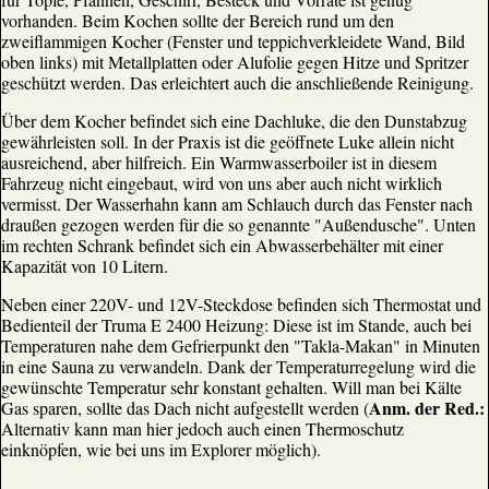
vorhanden. Beim Kochen sollte der Bereich rund um den
zweiflammigen Kocher (Fenster und teppichverkleidete Wand, Bild
oben links) mit Metallplatten oder Alufolie gegen Hitze und Spritzer
geschützt werden. Das erleichtert auch die anschließende Reinigung.
Über dem Kocher befindet sich eine Dachluke, die den Dunstabzug
gewährleisten soll. In der Praxis ist die geöffnete Luke allein nicht
ausreichend, aber hilfreich. Ein Warmwasserboiler ist in diesem
Fahrzeug nicht eingebaut, wird von uns aber auch nicht wirklich
vermisst. Der Wasserhahn kann am Schlauch durch das Fenster nach
draußen gezogen werden für die so genannte "Außendusche". Unten
im rechten Schrank befindet sich ein Abwasserbehälter mit einer
Kapazität von 10 Litern.
Neben einer 220V- und 12V-Steckdose befinden sich Thermostat und
Bedienteil der Truma E 2400 Heizung: Diese ist im Stande, auch bei
Temperaturen nahe dem Gefrierpunkt den "Takla-Makan" in Minuten
in eine Sauna zu verwandeln. Dank der Temperaturregelung wird die
gewünschte Temperatur sehr konstant gehalten. Will man bei Kälte
Anm. der Red.:
Gas sparen, sollte das Dach nicht aufgestellt werden (
Alternativ kann man hier jedoch auch einen Thermoschutz
einknöpfen, wie bei uns im Explorer möglich).