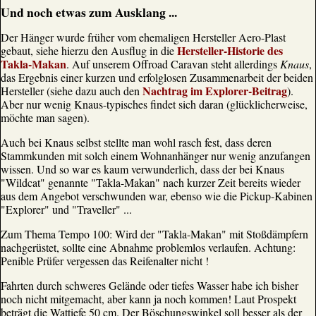
Und noch etwas zum Ausklang ...
Der Hänger wurde früher vom ehemaligen Hersteller Aero-Plast
Hersteller-Historie des
gebaut, siehe hierzu den Ausflug in die
Takla-Makan
. Auf unserem Offroad Caravan steht allerdings
Knaus
,
das Ergebnis einer kurzen und erfolglosen Zusammenarbeit der beiden
Nachtrag im Explorer-Beitrag
Hersteller (siehe dazu auch den
).
Aber nur wenig Knaus-typisches findet sich daran (glücklicherweise,
möchte man sagen).
Auch bei Knaus selbst stellte man wohl rasch fest, dass deren
Stammkunden mit solch einem Wohnanhänger nur wenig anzufangen
wissen. Und so war es kaum verwunderlich, dass der bei Knaus
"Wildcat" genannte "Takla-Makan" nach kurzer Zeit bereits wieder
aus dem Angebot verschwunden war, ebenso wie die Pickup-Kabinen
"Explorer" und "Traveller" ...
Zum Thema Tempo 100: Wird der "Takla-Makan" mit Stoßdämpfern
nachgerüstet, sollte eine Abnahme problemlos verlaufen. Achtung:
Penible Prüfer vergessen das Reifenalter nicht !
Fahrten durch schweres Gelände oder tiefes Wasser habe ich bisher
noch nicht mitgemacht, aber kann ja noch kommen! Laut Prospekt
beträgt die Wattiefe 50 cm. Der Böschungswinkel soll besser als der