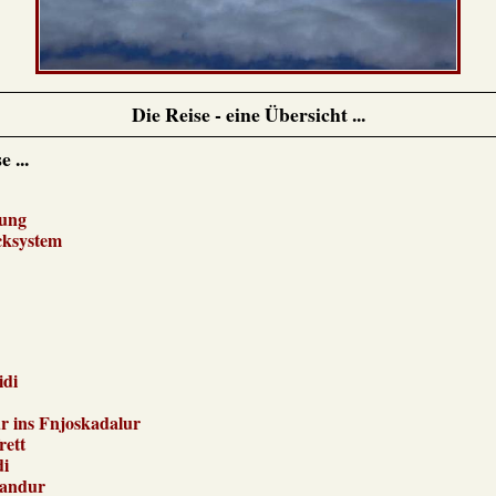
Die Reise - eine Übersicht ...
 ...
rung
cksystem
idi
 ins Fnjoskadalur
rett
di
sandur