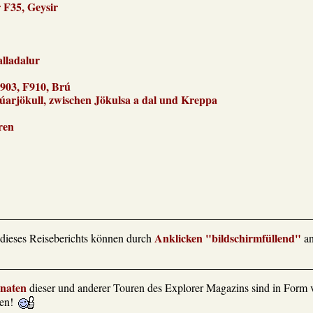
r F35, Geysir
lladalur
F903, F910, Brú
rúarjökull, zwischen Jökulsa a dal und Kreppa
ren
Anklicken "bildschirmfüllend"
 dieses Reiseberichts können durch
an
naten
dieser und anderer Touren des Explorer Magazins sind in Form
ten!