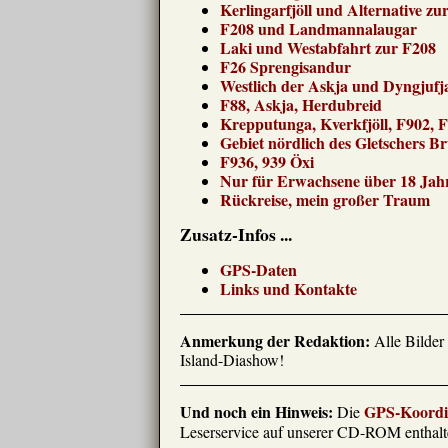
Kerlingarfjöll und Alternative zu
F208 und Landmannalaugar
Laki und Westabfahrt zur F208
F26 Sprengisandur
Westlich der Askja und Dyngjufja
F88, Askja, Herdubreid
Krepputunga, Kverkfjöll, F902, 
Gebiet nördlich des Gletschers B
F936, 939 Öxi
Nur für Erwachsene über 18 Jah
Rückreise, mein großer Traum
Zusatz-Infos ...
GPS-Daten
Links und Kontakte
Anmerkung der Redaktion:
Alle Bilder
Island-Diashow!
Und noch ein Hinweis:
GPS-Koordi
Die
Leserservice auf unserer CD-ROM enthal