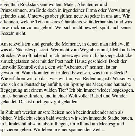
eigentlich Rockstars sein wollen, Maler, Abenteurer und
Prinzessinnen, am Ende doch in irgendeiner Firma oder Verwaltung
gelandet sind. Unterwegs aber glühen neue Aspekte in uns auf. Wir
erkennen, welche Teile unseres Charakters veränderbar sind und was
unverrückbar zu uns gehört. Wer sich nicht bewegt, spürt auch seine
Fesseln nicht.
Am reizvollsten sind gerade die Momente, in denen man nicht weiß,
was als Nächstes passiert. Wer nicht vom Weg abkommt, bleibt auf der
Strecke. Wie oft habe ich mich unterwegs verirrt, habe Gepäckstücke
zurückgelassen oder mit der Post nach Hause geschickt! Doch der
lustvolle Kontrollverlust, den wir "Abenteuer" nennen, ist rar
geworden. Wann konnten wir zuletzt beweisen, was in uns steckt?
Wie erfahren wir, ob das, was wir tun, von Bedeutung ist? Wissen wir,
wie sich ein Faustschlag anfühlt, ein Sprung ins Meer, eine hautnahe
Begegnung mit einem wilden Tier? Ich bin immer wieder losgezogen,
um es herauszufinden, und in einer Welt voller Rätsel und Wunder
gelandet. Das ist doch ganz gut gelaufen.
In Zukunft werden unsere Reisen noch beeindruckender sein als
bisher. Vielleicht schon bald werden wir schwimmende Städte bauen,
in Ultraleichthubschraubern fliegen, im All und am Meeresgrund
spazieren gehen. Wir leben in einer spannenden Zeit ...