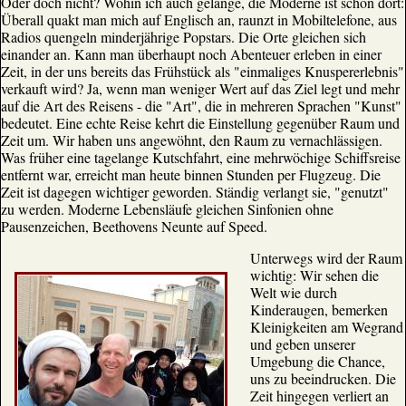
Oder doch nicht? Wohin ich auch gelange, die Moderne ist schon dort:
Überall quakt man mich auf Englisch an, raunzt in Mobiltelefone, aus
Radios quengeln minderjährige Popstars. Die Orte gleichen sich
einander an. Kann man überhaupt noch Abenteuer erleben in einer
Zeit, in der uns bereits das Frühstück als "einmaliges Knuspererlebnis"
verkauft wird? Ja, wenn man weniger Wert auf das Ziel legt und mehr
auf die Art des Reisens - die "Art", die in mehreren Sprachen "Kunst"
bedeutet. Eine echte Reise kehrt die Einstellung gegenüber Raum und
Zeit um. Wir haben uns angewöhnt, den Raum zu vernachlässigen.
Was früher eine tagelange Kutschfahrt, eine mehrwöchige Schiffsreise
entfernt war, erreicht man heute binnen Stunden per Flugzeug. Die
Zeit ist dagegen wichtiger geworden. Ständig verlangt sie, "genutzt"
zu werden. Moderne Lebensläufe gleichen Sinfonien ohne
Pausenzeichen, Beethovens Neunte auf Speed.
Unterwegs wird der Raum
wichtig: Wir sehen die
Welt wie durch
Kinderaugen, bemerken
Kleinigkeiten am Wegrand
und geben unserer
Umgebung die Chance,
uns zu beeindrucken. Die
Zeit hingegen verliert an