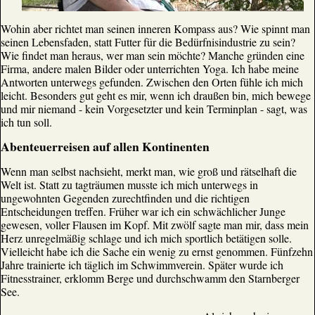
Wohin aber richtet man seinen inneren Kompass aus? Wie spinnt man
seinen Lebensfaden, statt Futter für die Bedürfnisindustrie zu sein?
Wie findet man heraus, wer man sein möchte? Manche gründen eine
Firma, andere malen Bilder oder unterrichten Yoga. Ich habe meine
Antworten unterwegs gefunden. Zwischen den Orten fühle ich mich
leicht. Besonders gut geht es mir, wenn ich draußen bin, mich bewege
und mir niemand - kein Vorgesetzter und kein Terminplan - sagt, was
ich tun soll.
Abenteuerreisen auf allen Kontinenten
Wenn man selbst nachsieht, merkt man, wie groß und rätselhaft die
Welt ist. Statt zu tagträumen musste ich mich unterwegs in
ungewohnten Gegenden zurechtfinden und die richtigen
Entscheidungen treffen. Früher war ich ein schwächlicher Junge
gewesen, voller Flausen im Kopf. Mit zwölf sagte man mir, dass mein
Herz unregelmäßig schlage und ich mich sportlich betätigen solle.
Vielleicht habe ich die Sache ein wenig zu ernst genommen. Fünfzehn
Jahre trainierte ich täglich im Schwimmverein. Später wurde ich
Fitnesstrainer, erklomm Berge und durchschwamm den Starnberger
See.