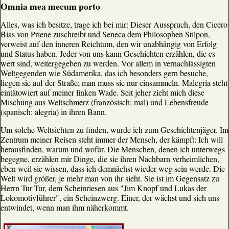
Omnia mea mecum porto
Alles, was ich besitze, trage ich bei mir: Dieser Ausspruch, den Cicero
Bias von Priene zuschreibt und Seneca dem Philosophen Stilpon,
verweist auf den inneren Reichtum, den wir unabhängig von Erfolg
und Status haben. Jeder von uns kann Geschichten erzählen, die es
wert sind, weitergegeben zu werden. Vor allem in vernachlässigten
Weltgegenden wie Südamerika, das ich besonders gern besuche,
liegen sie auf der Straße; man muss sie nur einsammeln. Malegria steht
eintätowiert auf meiner linken Wade. Seit jeher zieht mich diese
Mischung aus Weltschmerz (französisch: mal) und Lebensfreude
(spanisch: alegria) in ihren Bann.
Um solche Weltsichten zu finden, wurde ich zum Geschichtenjäger. Im
Zentrum meiner Reisen steht immer der Mensch, der kämpft: Ich will
herausfinden, warum und wofür. Die Menschen, denen ich unterwegs
begegne, erzählen mir Dinge, die sie ihren Nachbarn verheimlichen,
eben weil sie wissen, dass ich demnächst wieder weg sein werde. Die
Welt wird größer, je mehr man von ihr sieht. Sie ist im Gegensatz zu
Herrn Tur Tur, dem Scheinriesen aus "Jim Knopf und Lukas der
Lokomotivführer", ein Scheinzwerg. Einer, der wächst und sich uns
entwindet, wenn man ihm näherkommt.