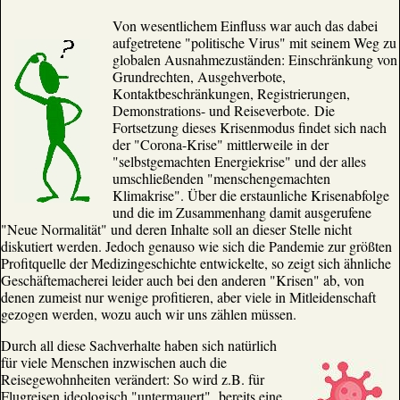
Von wesentlichem Einfluss war auch das dabei
aufgetretene "politische Virus" mit seinem Weg zu
globalen Ausnahmezuständen: Einschränkung von
Grundrechten, Ausgehverbote,
Kontaktbeschränkungen, Registrierungen,
Demonstrations- und Reiseverbote. Die
Fortsetzung dieses Krisenmodus findet sich nach
der "Corona-Krise" mittlerweile in der
"selbstgemachten Energiekrise" und der alles
umschließenden "menschengemachten
Klimakrise". Über die erstaunliche Krisenabfolge
und die im Zusammenhang damit ausgerufene
"Neue Normalität" und deren Inhalte soll an dieser Stelle nicht
diskutiert werden. Jedoch genauso wie sich die Pandemie zur größten
Profitquelle der Medizingeschichte entwickelte, so zeigt sich ähnliche
Geschäftemacherei leider auch bei den anderen "Krisen" ab, von
denen zumeist nur wenige profitieren, aber viele in Mitleidenschaft
gezogen werden, wozu auch wir uns zählen müssen.
Durch all diese Sachverhalte haben sich natürlich
für viele Menschen inzwischen auch die
Reisegewohnheiten verändert: So wird z.B. für
Flugreisen ideologisch "untermauert" bereits eine