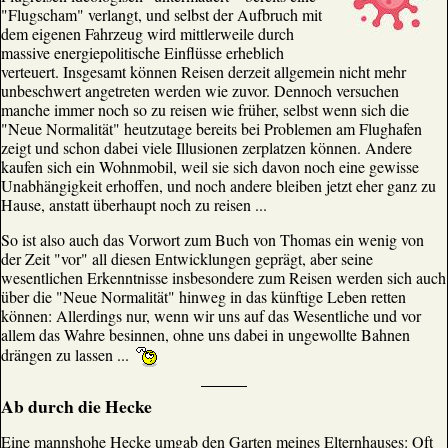
"Flugscham" verlangt, und selbst der Aufbruch mit
dem eigenen Fahrzeug wird mittlerweile durch
massive energiepolitische Einflüsse erheblich
verteuert. Insgesamt können Reisen derzeit allgemein nicht mehr
unbeschwert angetreten werden wie zuvor. Dennoch versuchen
manche immer noch so zu reisen wie früher, selbst wenn sich die
"Neue Normalität" heutzutage bereits bei Problemen am Flughafen
zeigt und schon dabei viele Illusionen zerplatzen können. Andere
kaufen sich ein Wohnmobil, weil sie sich davon noch eine gewisse
Unabhängigkeit erhoffen, und noch andere bleiben jetzt eher ganz zu
Hause, anstatt überhaupt noch zu reisen ...
So ist also auch das Vorwort zum Buch von Thomas ein wenig von
der Zeit "vor" all diesen Entwicklungen geprägt, aber seine
wesentlichen Erkenntnisse insbesondere zum Reisen werden sich auch
über die "Neue Normalität" hinweg in das künftige Leben retten
können: Allerdings nur, wenn wir uns auf das Wesentliche und vor
allem das Wahre besinnen, ohne uns dabei in ungewollte Bahnen
drängen zu lassen ...
Ab durch die Hecke
Eine mannshohe Hecke umgab den Garten meines Elternhauses: Oft