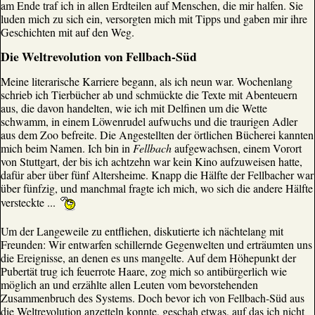
am Ende traf ich in allen Erdteilen auf Menschen, die mir halfen. Sie
luden mich zu sich ein, versorgten mich mit Tipps und gaben mir ihre
Geschichten mit auf den Weg.
Die Weltrevolution von Fellbach-Süd
Meine literarische Karriere begann, als ich neun war. Wochenlang
schrieb ich Tierbücher ab und schmückte die Texte mit Abenteuern
aus, die davon handelten, wie ich mit Delfinen um die Wette
schwamm, in einem Löwenrudel aufwuchs und die traurigen Adler
aus dem Zoo befreite. Die Angestellten der örtlichen Bücherei kannten
mich beim Namen. Ich bin in
Fellbach
aufgewachsen, einem Vorort
von Stuttgart, der bis ich achtzehn war kein Kino aufzuweisen hatte,
dafür aber über fünf Altersheime. Knapp die Hälfte der Fellbacher war
über fünfzig, und manchmal fragte ich mich, wo sich die andere Hälfte
versteckte ...
Um der Langeweile zu entfliehen, diskutierte ich nächtelang mit
Freunden: Wir entwarfen schillernde Gegenwelten und erträumten uns
die Ereignisse, an denen es uns mangelte. Auf dem Höhepunkt der
Pubertät trug ich feuerrote Haare, zog mich so antibürgerlich wie
möglich an und erzählte allen Leuten vom bevorstehenden
Zusammenbruch des Systems. Doch bevor ich von Fellbach-Süd aus
die Weltrevolution anzetteln konnte, geschah etwas, auf das ich nicht