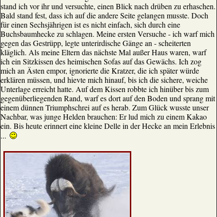
stand ich vor ihr und versuchte, einen Blick nach drüben zu erhaschen.
Bald stand fest, dass ich auf die andere Seite gelangen musste. Doch
für einen Sechsjährigen ist es nicht einfach, sich durch eine
Buchsbaumhecke zu schlagen. Meine ersten Versuche - ich warf mich
gegen das Gestrüpp, legte unterirdische Gänge an - scheiterten
kläglich. Als meine Eltern das nächste Mal außer Haus waren, warf
ich ein Sitzkissen des heimischen Sofas auf das Gewächs. Ich zog
mich an Ästen empor, ignorierte die Kratzer, die ich später würde
erklären müssen, und hievte mich hinauf, bis ich die sichere, weiche
Unterlage erreicht hatte. Auf dem Kissen robbte ich hinüber bis zum
gegenüberliegenden Rand, warf es dort auf den Boden und sprang mit
einem dünnen Triumphschrei auf es herab. Zum Glück wusste unser
Nachbar, was junge Helden brauchen: Er lud mich zu einem Kakao
ein. Bis heute erinnert eine kleine Delle in der Hecke an mein Erlebnis
...