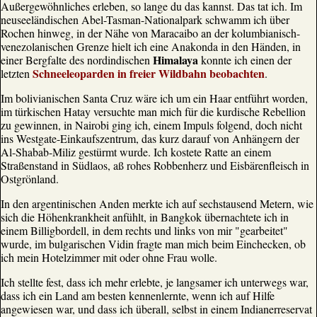
Außergewöhnliches erleben, so lange du das kannst. Das tat ich. Im
neuseeländischen Abel-Tasman-Nationalpark schwamm ich über
Rochen hinweg, in der Nähe von Maracaibo an der kolumbianisch-
venezolanischen Grenze hielt ich eine Anakonda in den Händen, in
Himalaya
einer Bergfalte des nordindischen
konnte ich einen der
Schneeleoparden in freier Wildbahn beobachten
letzten
.
Im bolivianischen Santa Cruz wäre ich um ein Haar entführt worden,
im türkischen Hatay versuchte man mich für die kurdische Rebellion
zu gewinnen, in Nairobi ging ich, einem Impuls folgend, doch nicht
ins Westgate-Einkaufszentrum, das kurz darauf von Anhängern der
Al-Shabab-Miliz gestürmt wurde. Ich kostete Ratte an einem
Straßenstand in Südlaos, aß rohes Robbenherz und Eisbärenfleisch in
Ostgrönland.
In den argentinischen Anden merkte ich auf sechstausend Metern, wie
sich die Höhenkrankheit anfühlt, in Bangkok übernachtete ich in
einem Billigbordell, in dem rechts und links von mir "gearbeitet"
wurde, im bulgarischen Vidin fragte man mich beim Einchecken, ob
ich mein Hotelzimmer mit oder ohne Frau wolle.
Ich stellte fest, dass ich mehr erlebte, je langsamer ich unterwegs war,
dass ich ein Land am besten kennenlernte, wenn ich auf Hilfe
angewiesen war, und dass ich überall, selbst in einem Indianerreservat