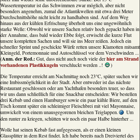
Wassertemperatur ist das Schwimmen zwar möglich, aber nicht
besonders angenehm, zumal die Atlantikwellen mit etwa drei Meter
Durchschnittshöhe nicht leicht zu handhaben sind. Auf dem Weg
hinaus aus der kühlen Erfrischung überholt uns eine ungewöhnlich
starke Welle: Obwohl wir unsere Sachen relativ hoch gepackt haben in
der Annahme, dass bald wieder Ebbe folgt, erwischt die kurze Flut
unsere kompletten Sachen und will sie ins Meer reißen. Jedoch ein
schneller Sprint und geschickte Würfe retten unsere Klamotten mitsamt
Kleingeld, Portemonnaie und Autoschlüssel vor dem Verschwinden ...
Anm. der Red.:
hier am Strand
(
Gut, dass nicht auch noch viele der
vorhandenen Plastikkugeln
verschluckt werden ..!
)
Die Temperatur erreicht am Nachmittag noch 23°C, später suchen wir
eine Imbissmöglichkeit in der Stadt. Aber entweder ist das nächste
Restaurant geschlossen oder am Yachthafen besonders teuer, so dass
wir uns dann schließlich für eine Snackbar entscheiden: Wir bestellen
drei Kebab und einen Hamburger sowie ein paar kühle Biere, auf den
Tisch kommt später ein schleimiger Fleischbrei mit viel Mayonnaise,
umwickelt von einem unausgegorenen bleichen Teiglappen.
Um
den runter zu kriegen, schütten wir noch ein paar Halbe hinterher ...
Wolle hat seinen Kebab fast aufgegessen, als er einen kleinen
Glassplitter in dem Rest findet. Ich habe bereits nach Dreiviertel des