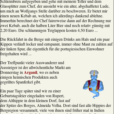
Schleimbreis aufgegeben und gehe mit meinem Teller und dem
Glassplitter zum Chef, der aussieht wie ein alter, abgehalfteter Lude,
um mich an Wolfgangs Stelle darüber zu beschweren. Er bietet mir
einen neuen Kebab an, welchen ich allerdings dankend ablehne.
Immerhin berechnet der Chef fairerweise dann auf der Rechnung nur
zwei Kebab, auch die halben Liter Bier sind noch relativ günstig mit
2,20 Euro. Die schlammigen Teiglappen kosten 4,50 Euro ...
Die Rückfahrt in die Berge mit einigen Drinks am Hals und ein paar
Kippen verläuft locker und entspannt, immer ohne Maut zu zahlen auf
der linken Spur, die eigentlich für die portugiesischen Einwohner
freigehalten wird ...
Der Treffpunkt vieler Auswanderer und
Aussteiger ist der allwöchentliche Markt am
Arganil
Donnerstag in
, wo es neben
einigen heimischen Produkten auch
gegrilltes Spanferkel gibt.
Ein paar Tage später sind wir zu einer
Geburtstagsfeier eingeladen von Rupert,
dem Althippie in dem kleinen Dorf, fast auf
der Spitze des Berges, Almeida Velha. Dort sind fast alle Hippies der
Bergregion versammelt, viele von ihnen sind früher mal in Indien