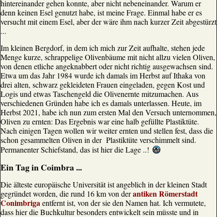
hintereinander gehen konnte, aber nicht nebeneinander. Warum er
denn keinen Esel genutzt habe, ist meine Frage. Einmal habe er es
versucht mit einem Esel, aber der wäre ihm nach kurzer Zeit abgestürzt
...
Im kleinen Bergdorf, in dem ich mich zur Zeit aufhalte, stehen jede
Menge kurze, schrappelige Olivenbäume mit nicht allzu vielen Oliven,
von denen etliche angeknabbert oder nicht richtig ausgewachsen sind.
Etwa um das Jahr 1984 wurde ich damals im Herbst auf Ithaka von
drei alten, schwarz gekleideten Frauen eingeladen, gegen Kost und
Logis und etwas Taschengeld die Olivenernte mitzumachen. Aus
verschiedenen Gründen habe ich es damals unterlassen. Heute, im
Herbst 2021, habe ich nun zum ersten Mal den Versuch unternommen,
Oliven zu ernten: Das Ergebnis war eine halb gefüllte Plastiktüte.
Nach einigen Tagen wollen wir weiter ernten und stellen fest, dass die
schon gesammelten Oliven in der Plastiktüte verschimmelt sind.
Permanenter Schiefstand, das ist hier die Lage ..!
Ein Tag in Coimbra ...
Die älteste europäische Universität ist angeblich in der kleinen Stadt
antiken Römerstadt
gegründet worden, die rund 16 km von der
Conimbriga
entfernt ist, von der sie den Namen hat. Ich vermutete,
dass hier die Buchkultur besonders entwickelt sein müsste und in