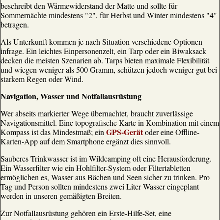
beschreibt den Wärmewiderstand der Matte und sollte für
Sommernächte mindestens "2", für Herbst und Winter mindestens "4"
betragen.
Als Unterkunft kommen je nach Situation verschiedene Optionen
infrage. Ein leichtes Einpersonenzelt, ein Tarp oder ein Biwaksack
decken die meisten Szenarien ab. Tarps bieten maximale Flexibilität
und wiegen weniger als 500 Gramm, schützen jedoch weniger gut bei
starkem Regen oder Wind.
Navigation, Wasser und Notfallausrüstung
Wer abseits markierter Wege übernachtet, braucht zuverlässige
Navigationsmittel. Eine topografische Karte in Kombination mit einem
GPS-Gerät
Kompass ist das Mindestmaß; ein
oder eine Offline-
Karten-App auf dem Smartphone ergänzt dies sinnvoll.
Sauberes Trinkwasser ist im Wildcamping oft eine Herausforderung.
Ein Wasserfilter wie ein Hohlfilter-System oder Filtertabletten
ermöglichen es, Wasser aus Bächen und Seen sicher zu trinken. Pro
Tag und Person sollten mindestens zwei Liter Wasser eingeplant
werden in unseren gemäßigten Breiten.
Zur Notfallausrüstung gehören ein Erste-Hilfe-Set, eine