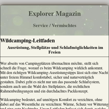
Explorer Magazin
Service / Vermischtes
Wildcamping-Leitfaden
Ausrüstung, Stellplätze und Schlafmöglichkeiten im
Freien
Wer abseits von Campingplätzen übernachten möchte, stellt sich
schnell die Frage, worauf es beim Wildcamping wirklich ankommt.
Mit den richtigen Wildcamping-Ausrüstungstipps lässt sich eine Nacht
unter freiem Himmel komfortabel, sicher und naturverträglich
gestalten. Dabei geht es nicht nur um das passende Schlafsystem,
sondern auch um die Wahl des Stellplatzes, die rechtlichen
Rahmenbedingungen und ein durchdachtes Packkonzept.
Wildcamping bedeutet, auf unnötigen Komfort zu verzichten, ohne
dabei auf das Wesentliche zu verzichten: Wärme, Schutz vor Witterung
und eine gute Nachtruhe. Unser Leitfaden befasst sich damit, welche