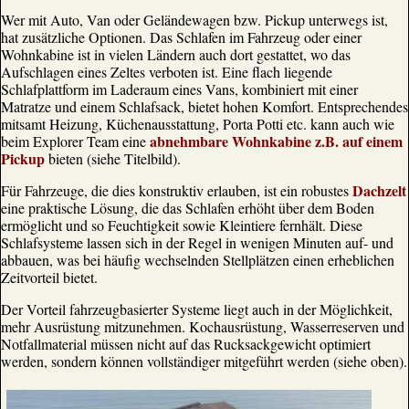
Wer mit Auto, Van oder Geländewagen bzw. Pickup unterwegs ist,
hat zusätzliche Optionen. Das Schlafen im Fahrzeug oder einer
Wohnkabine ist in vielen Ländern auch dort gestattet, wo das
Aufschlagen eines Zeltes verboten ist. Eine flach liegende
Schlafplattform im Laderaum eines Vans, kombiniert mit einer
Matratze und einem Schlafsack, bietet hohen Komfort. Entsprechendes
mitsamt Heizung, Küchenausstattung, Porta Potti etc. kann auch wie
abnehmbare Wohnkabine z.B. auf einem
beim Explorer Team eine
Pickup
bieten (siehe Titelbild).
Dachzelt
Für Fahrzeuge, die dies konstruktiv erlauben, ist ein robustes
eine praktische Lösung, die das Schlafen erhöht über dem Boden
ermöglicht und so Feuchtigkeit sowie Kleintiere fernhält. Diese
Schlafsysteme lassen sich in der Regel in wenigen Minuten auf- und
abbauen, was bei häufig wechselnden Stellplätzen einen erheblichen
Zeitvorteil bietet.
Der Vorteil fahrzeugbasierter Systeme liegt auch in der Möglichkeit,
mehr Ausrüstung mitzunehmen. Kochausrüstung, Wasserreserven und
Notfallmaterial müssen nicht auf das Rucksackgewicht optimiert
werden, sondern können vollständiger mitgeführt werden (siehe oben).