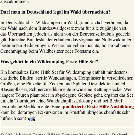
auszukommen.
Darf man in Deutschland legal im Wald übernachten?
In Deutschland ist Wildcampen im Wald grundsätzlich verboten, da
der Wald nach dem Bundeswaldgesetz zwar für alle zugänglich ist,
das Übernachten jedoch als nicht von der Betretenserlaubnis gedeckt
gilt. Einzelne Bundesländer erlauben das sogenannte Notbiwak unter
bestimmten Bedingungen. Wer sicher gehen möchte, holt vorab eine
Genehmigung beim Waldbesitzer oder Forstamt ein.
Was gehört in ein Wildcamping-Erste-Hilfe-Set?
Ein kompaktes Erste-Hilfe-Set für Wildcamping enthält mindestens:
elastische Binden, sterile Wundauflagen, Heftpflaster in verschiedenen
Größen, eine Pinzette für Zecken und Splitter, Desinfektionsmittel,
Blasenpflaster, Schmerzmedikamente sowie eine Rettungsdecke. Wer
längere Touren plant oder in abgelegene Gebiete geht, ergänzt das Set
um ein Tourniquet, eine Wundnahtpflasterlösung und bei Bedarf
qualifizierte Erste-Hilfe Ausbildung
persönliche Medikamente. Eine
kann bei derartigen Exkursionen im Ernstfall übrigens ebenfalls sehr
hilfreich sein!
© 2026 Michael Törner, Bilder: Explorer Magazin, qeedo, Richard