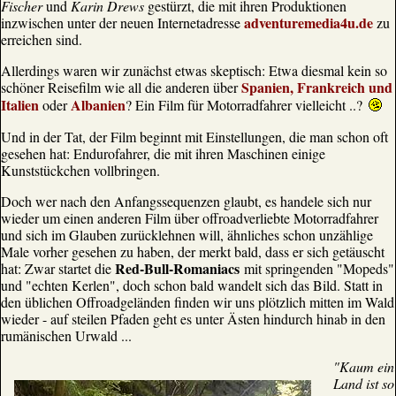
Fischer
und
Karin Drews
gestürzt, die mit ihren Produktionen
adventuremedia4u.de
inzwischen unter
der neuen Internetadresse
zu
erreichen sind.
Allerdings waren wir zunächst etwas skeptisch: Etwa diesmal kein so
Spanien, Frankreich und
schöner Reisefilm wie all die anderen über
Italien
Albanien
oder
? Ein Film für Motorradfahrer vielleicht ..?
Und in der Tat, der Film beginnt mit Einstellungen, die man schon oft
gesehen hat: Endurofahrer, die mit ihren Maschinen einige
Kunststückchen vollbringen.
Doch wer nach den Anfangssequenzen glaubt, es handele sich nur
wieder um einen anderen Film über offroadverliebte Motorradfahrer
und sich im Glauben zurücklehnen will, ähnliches schon unzählige
Male vorher gesehen zu haben, der merkt bald, dass er sich getäuscht
Red-Bull-Romaniacs
hat: Zwar startet die
mit springenden "Mopeds"
und "echten Kerlen", doch schon bald wandelt sich das Bild. Statt in
den üblichen Offroadgeländen finden wir uns plötzlich mitten im Wald
wieder - auf steilen Pfaden geht es unter Ästen hindurch hinab in den
rumänischen Urwald ...
"Kaum ein
Land ist so