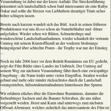
Veranstaltung ist dabei nur der kurze Auftakt: Die Streckenführung
präsentiert sich landschaftlich schon bald interessanter als eine Rallye
Dakar und sollte die Herzen von Liebhabern derartiger Trials sicher
höher schlagen lassen.
Bereits nach kurzem wandelt sich das Bild. Auch in seinen früheren
Produktionen war uns
Horst
schon als Naturliebhaber und -filmer
aufgefallen: Wieder sehen wir Blüten, Schmetterlinge und
wunderschöne Landschaftsaufnahmen, wieder schaukelt der vertraute
Unimog mit seinem Kunstoffhendl an der vorderen Stoßstange
beängstigend über schlechte Pisten - die Trophy war nur der Einstieg
...
Noch im Jahr 2006 kurz vor dem Beitritt Rumäniens zur EU gedreht,
zeigt der Film Bilder eines Landes im Umbruch. Der Unimog auf
seinem Weg zur nächsten Veranstaltung fährt durch eine zwiespältige
Umgebung - die Natur leidet unter vielen Eingriffen, Straßen werden
gebaut und mehr oder minder rücksichtslos durch die Landschaft
vorangetrieben, Infrastrukturmaßnahmen hinterlassen ihre Spuren.
Wir erfahren etliches über die Einwohner Rumäniens, darunter die
Siebenbürger Sachsen und die Banater Schwaben, die uns näher
vorgestellt werden. Horst und Karin sind unterwegs zum nächsten
Offroad-Abenteuer, welches sicherlich das interessanteste des Film ist: