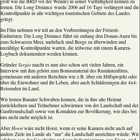
groß wie die BRD vor der Wende) in seiner Vielfältigkeit kennen zu
lernen. Die Long Distance wurde 2006 auf 16 Tage verlängert und die
Kontrollpunkte in alle wichtigen touristischen Gebiete des Landes
gelegt.
Im Film nehmen wir teil an den Vorbereitungen der Freizeit-
Enduristen: Die Long Distance führt sie entlang den Donau-Auen bis
zum Schwarzen Meer, mehrfach sind Berge zu überwinden und
unzählige Kontrollpunkte warten, die teilweise mit einem Kamera-
Logbuch dokumentiert werden können.
Gründer
Sergio
macht es nun also schon seit vielen Jahren, ein
Interview mit ihm gehört zum Bonusmaterial des Rumänienfilms,
gemeinsam mit anderen Berichten wie z.B. über ein Hilfsprojekt oder
über die Einwohner und ihr Leben, aber auch Schilderungen der 4x4-
Reisenden im Land.
Wir lernen Banater Schwaben kennen, die in ihre alte Heimat
zurückkehren und Teilnehmer schwärmen von der Landschaft und der
Gastfreundschaft sowie von Kontakten zur Bevölkerung, wie dies bei
uns nicht mehr möglich ist.
Aber
Horst
wäre nicht Horst, wenn er seine Kamera nicht auch auf
andere Ziele im Lande als "nur" die Landschaft ausrichten würde: Wir
erfahren von der Geschichte und von Industrieruinen, von Eisen- und