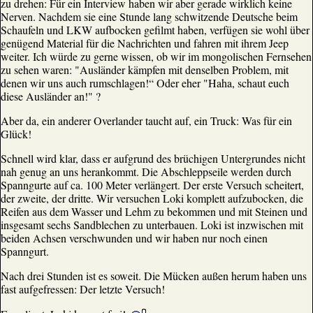
zu drehen: Für ein Interview haben wir aber gerade wirklich keine
Nerven. Nachdem sie eine Stunde lang schwitzende Deutsche beim
Schaufeln und LKW aufbocken gefilmt haben, verfügen sie wohl über
genügend Material für die Nachrichten und fahren mit ihrem Jeep
weiter. Ich würde zu gerne wissen, ob wir im mongolischen Fernsehen
zu sehen waren: "Ausländer kämpfen mit denselben Problem, mit
denen wir uns auch rumschlagen!“ Oder eher "Haha, schaut euch
diese Ausländer an!" ?
Aber da, ein anderer Overlander taucht auf, ein Truck: Was für ein
Glück!
Schnell wird klar, dass er aufgrund des brüchigen Untergrundes nicht
nah genug an uns herankommt. Die Abschleppseile werden durch
Spanngurte auf ca. 100 Meter verlängert. Der erste Versuch scheitert,
der zweite, der dritte. Wir versuchen Loki komplett aufzubocken, die
Reifen aus dem Wasser und Lehm zu bekommen und mit Steinen und
insgesamt sechs Sandblechen zu unterbauen. Loki ist inzwischen mit
beiden Achsen verschwunden und wir haben nur noch einen
Spanngurt.
Nach drei Stunden ist es soweit. Die Mücken außen herum haben uns
fast aufgefressen: Der letzte Versuch!