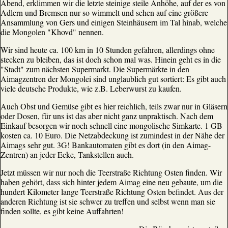
Abend, erklimmen wir die letzte steinige steile Anhöhe, auf der es von
Adlern und Bremsen nur so wimmelt und sehen auf eine größere
Ansammlung von Gers und einigen Steinhäusern im Tal hinab, welche
die Mongolen "Khovd" nennen.
Wir sind heute ca. 100 km in 10 Stunden gefahren, allerdings ohne
stecken zu bleiben, das ist doch schon mal was. Hinein geht es in die
"Stadt" zum nächsten Supermarkt. Die Supermärkte in den
Aimagzentren der Mongolei sind unglaublich gut sortiert: Es gibt auch
viele deutsche Produkte, wie z.B. Leberwurst zu kaufen.
Auch Obst und Gemüse gibt es hier reichlich, teils zwar nur in Gläsern
oder Dosen, für uns ist das aber nicht ganz unpraktisch. Nach dem
Einkauf besorgen wir noch schnell eine mongolische Simkarte. 1 GB
kosten ca. 10 Euro. Die Netzabdeckung ist zumindest in der Nähe der
Aimags sehr gut. 3G! Bankautomaten gibt es dort (in den Aimag-
Zentren) an jeder Ecke, Tankstellen auch.
Jetzt müssen wir nur noch die Teerstraße Richtung Osten finden. Wir
haben gehört, dass sich hinter jedem Aimag eine neu gebaute, um die
hundert Kilometer lange Teerstraße Richtung Osten befindet. Aus der
anderen Richtung ist sie schwer zu treffen und selbst wenn man sie
finden sollte, es gibt keine Auffahrten!