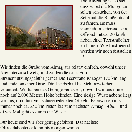
Die Böschung ist so steil,
dass selbst die Mongolen
selten versuchen, von der
Seite auf die Straße hinauf
zu fahren. Es muss
ziemlich frustrierend sein,
Offroad mit ca. 20 km/h
neben einer Teerstraße her
zu fahren. Wie frustrierend
werden wir noch feststellen
..!
Wir finden die Straße vom Aimag aus relativ einfach, obwohl unser
Navi hierzu schweigt und zahlen die ca. 4 Euro
Straßennutzungsgebühr gerne! Die Teerstraße ist sogar 170 km lang
und endet an einer Oase. Die Landschaft hat sich inzwischen
verändert: Wir haben das Gebirge verlassen, obwohl wir uns immer
noch auf 2.000 Metern Höhe befinden. Eine riesige Wüstenebene liegt
vor uns, umrahmt von schneebedeckten Gipfeln. Es erwarten uns
immer noch ca. 250 km Pisten bis zum nächsten Aimag "
Altai
", und
dieses Mal geht es durch die Wüste.
Für heute sind wir aber genug gefahren. Das nächste
Offroadabenteuer kann bis morgen warten ...