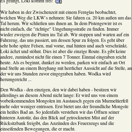
Es gelingt, Loki kommt frei!
Wir haben in der Zwischenzeit mit einem Fernglas beobachtet,
welchen Weg die LKW`s nehmen: Sie fahren ca. 20 km außen um das
Tal herum. Wir schließen uns ihnen an. In dem Pistengewirr ist es
nicht einfach, die "richtige" Umgehungsstraße zu finden. Immer
wieder zweigen die Pisten ins Tal ab. Wir stoppen und warten auf ein
Fahrzeug, das uns passiert, um dessen Spur zu folgen. Es geht über
sehr hohe spitze Felsen, mal vorne, mal hinten und auch verschränkt.
Loki ächzt und stöhnt. Dies ist aber die einzige Route. Es gibt keine
andere, zumindest nicht für einen 7 Tonner. Einmal eingraben reicht
heute. Als es beginnt, dunkel zu werden, parken wir einfach an Ort
und Stelle an einem Berghang mit herrlicher Aussicht auf die Stelle, an
der wir uns Stunden zuvor eingegraben haben. Wodka wird
herumgereicht ...
Den Wodka - den einzigen, den wir dabei haben - besitzen wir
allerdings an diesem Abend nicht lange: Er wird uns von einem
vorbeikommenden Mongolen im Austausch gegen ein Murmeltierfell
mehr oder weniger entrissen. Erst bietet uns der freundliche Mongole
ein heißes Bad an. So jedenfalls verstehen wir das Öffnen seiner
hinteren Autotür, das den Blick auf getrockneten Mist auf der
Rücksitzbank freigibt, das Anzünden des Feuerzeugs und die
einseifenden Bewegungen, die er macht.