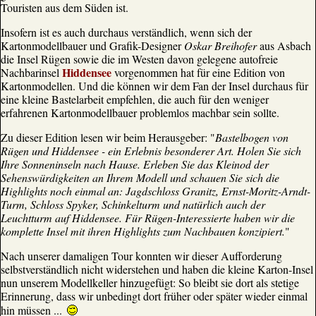
Touristen aus dem Süden ist.
Insofern ist es auch durchaus verständlich, wenn sich der
Kartonmodellbauer und Grafik-Designer
Oskar Breihofer
aus Asbach
die Insel Rügen sowie die im Westen davon gelegene autofreie
Hiddensee
Nachbarinsel
vorgenommen hat für eine Edition von
Kartonmodellen. Und die können wir dem Fan der Insel durchaus für
eine kleine Bastelarbeit empfehlen, die auch für den weniger
erfahrenen Kartonmodellbauer problemlos machbar sein sollte.
Zu dieser Edition lesen wir beim Herausgeber: "
Bastelbogen von
Rügen und Hiddensee - ein Erlebnis besonderer Art. Holen Sie sich
Ihre Sonneninseln nach Hause. Erleben Sie das Kleinod der
Sehenswürdigkeiten an Ihrem Modell und schauen Sie sich die
Highlights noch einmal an: Jagdschloss Granitz, Ernst-Moritz-Arndt-
Turm, Schloss Spyker, Schinkelturm und natürlich auch der
Leuchtturm auf Hiddensee. Für Rügen-Interessierte haben wir die
komplette Insel mit ihren Highlights zum Nachbauen konzipiert.
"
Nach unserer damaligen Tour konnten wir dieser Aufforderung
selbstverständlich nicht widerstehen und haben die kleine Karton-Insel
nun unserem Modellkeller hinzugefügt: So bleibt sie dort als stetige
Erinnerung, dass wir unbedingt dort früher oder später wieder einmal
hin müssen ...