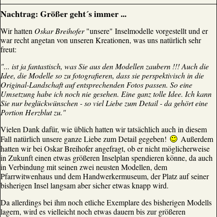
Nachtrag: Größer geht´s immer ...
Wir hatten
Oskar Breihofer
"unsere" Inselmodelle vorgestellt und er
war recht angetan von unseren Kreationen, was uns natürlich sehr
freut:
"... ist ja fantastisch, was Sie aus den Modellen zaubern !!! Auch die
Idee, die Modelle so zu fotografieren, dass sie perspektivisch in die
Original-Landschaft auf entsprechenden Fotos passen. So eine
Umsetzung habe ich noch nie gesehen. Eine ganz tolle Idee. Ich kann
Sie nur beglückwünschen - so viel Liebe zum Detail - da gehört eine
Portion Herzblut zu."
Vielen Dank dafür, wie üblich hatten wir tatsächlich auch in diesem
Fall natürlich unsere ganze Liebe zum Detail gegeben!
Außerdem
hatten wir bei Oskar Breihofer angefragt, ob er nicht möglicherweise
in Zukunft einen etwas größeren Inselplan spendieren könne, da auch
in Verbindung mit seinen zwei neusten Modellen, dem
Pfarrwitwenhaus und dem Handwerkermuseum, der Platz auf seiner
bisherigen Insel langsam aber sicher etwas knapp wird.
Da allerdings bei ihm noch etliche Exemplare des bisherigen Modells
lagern, wird es vielleicht noch etwas dauern bis zur größeren