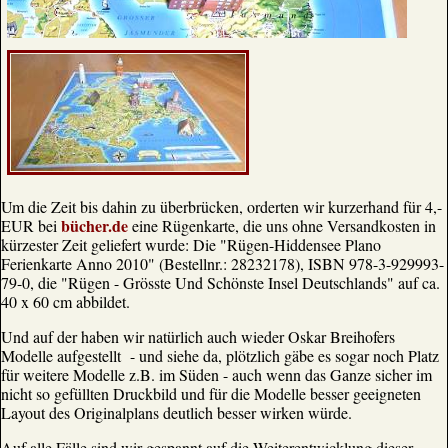
Um die Zeit bis dahin zu überbrücken, orderten wir kurzerhand für 4,-
bücher.de
EUR bei
eine Rügenkarte, die uns ohne Versandkosten in
kürzester Zeit geliefert wurde: Die "Rügen-Hiddensee Plano
Ferienkarte Anno 2010" (Bestellnr.: 28232178), ISBN 978-3-929993-
79-0, die "Rügen - Grösste Und Schönste Insel Deutschlands" auf ca.
40 x 60 cm abbildet.
Und auf der haben wir natürlich auch wieder Oskar Breihofers
Modelle aufgestellt - und siehe da, plötzlich gäbe es sogar noch Platz
für weitere Modelle z.B. im Süden - auch wenn das Ganze sicher im
nicht so gefüllten Druckbild und für die Modelle besser geeigneten
Layout des Originalplans deutlich besser wirken würde.
Auf alle Fälle sind wir gespannt auf die Weiterentwicklung dieser