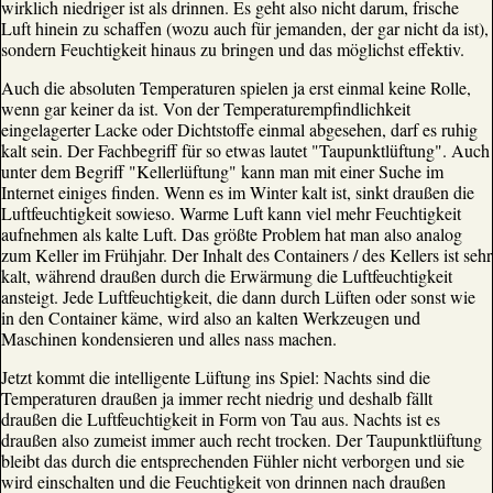
wirklich niedriger ist als drinnen. Es geht also nicht darum, frische
Luft hinein zu schaffen (wozu auch für jemanden, der gar nicht da ist),
sondern Feuchtigkeit hinaus zu bringen und das möglichst effektiv.
Auch die absoluten Temperaturen spielen ja erst einmal keine Rolle,
wenn gar keiner da ist. Von der Temperaturempfindlichkeit
eingelagerter Lacke oder Dichtstoffe einmal abgesehen, darf es ruhig
kalt sein. Der Fachbegriff für so etwas lautet "Taupunktlüftung". Auch
unter dem Begriff "Kellerlüftung" kann man mit einer Suche im
Internet einiges finden. Wenn es im Winter kalt ist, sinkt draußen die
Luftfeuchtigkeit sowieso. Warme Luft kann viel mehr Feuchtigkeit
aufnehmen als kalte Luft. Das größte Problem hat man also analog
zum Keller im Frühjahr. Der Inhalt des Containers / des Kellers ist sehr
kalt, während draußen durch die Erwärmung die Luftfeuchtigkeit
ansteigt. Jede Luftfeuchtigkeit, die dann durch Lüften oder sonst wie
in den Container käme, wird also an kalten Werkzeugen und
Maschinen kondensieren und alles nass machen.
Jetzt kommt die intelligente Lüftung ins Spiel: Nachts sind die
Temperaturen draußen ja immer recht niedrig und deshalb fällt
draußen die Luftfeuchtigkeit in Form von Tau aus. Nachts ist es
draußen also zumeist immer auch recht trocken. Der Taupunktlüftung
bleibt das durch die entsprechenden Fühler nicht verborgen und sie
wird einschalten und die Feuchtigkeit von drinnen nach draußen