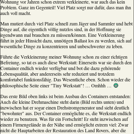
Wohnung vor Jahren schon extrem verkleinerte, war auch das kein
Problem. Ganz im Gegenteil! Viel Platz sorgt nur dafür, dass man ihn
auch voll macht.
Man mutiert durch viel Platz schnell zum Jäger und Sammler und hebt
Dinge auf, die eigentlich völlig nutzlos sind, in der Hoffnung sie
irgendwann mal brauchen zu müssen/können. Eine Verkleinerung
führt in jeder Hinsicht dazu, unnötigen Ballast los zu werden, sich auf
wesentliche Dinge zu konzentrieren und unbeschwerter zu leben.
Führte die Verkleinerung meiner Wohnung schon zu einer richtigen
Befreiung, so tat es auch diese Werkstatt: Einerseits war sie durch den
Container endlich wieder verfügbar und bot die dazu gehörende
Lebensqualität, aber andererseits sehr reduziert und trotzdem
komfortabel funktionsfähig. Das Wesentliche eben. Schon wieder die
philosophische Seite einer "Tiny Werkstatt"! … Omhhh …
Das erste Bild oben links ist beim Ausbau des Containers entstanden:
Auch die kleine Drehmaschine steht darin (Bild rechts unten) und
inzwischen hat er sogar einen Drehstromgenerator und sieht deutlich
"bewohnter" aus. Der Container ermöglichte es, die Werkstatt endlich
wieder zu benutzen. Was für ein Fortschritt! Er steht inzwischen auf
einem Firmengelände in der Nähe und ermöglicht extrem viel: Zwar
nicht die Hauptarbeiten der Restauration des Land Rovers, aber die