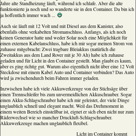
Jahre alte Standheizung läuft, während ich schlafe. Aber die alte
funktionierte ja noch und so wanderte sie in den Container. Da bin ich
ja hoffentlich immer wach ...
Auch sie läuft mit 12 Volt und mit Diesel aus dem Kanister, also
ebenfalls ohne verkabelten Stromanschluss. Anfangs, als ich noch
keinen Generator hatte und weder Solar noch eine Möglichkeit für
einen externen Kabelanschluss, habe ich mir sogar meinen Strom von
zuhause mitgebracht: Zwei tragbare Bleiakkus (natürlich die
Zweitakkus aus dem Land Rover mit je 30 Ah) habe ich zuhause
geladen und für Licht in den Container gestellt. Man glaubt es kaum,
aber es ging richtig gut. Warum also eigentlich nicht über eine 12 Volt
Steckdose mit einem Kabel Auto und Container verbinden? Das Auto
wird ja zwischendurch beim Fahren immer geladen.
Inzwischen habe ich viele Akkuwerkzeuge von der Stichsäge über
einen Trennschleifer bis zum unvermeidlichen Akkuschrauber. Sogar
einen Akku-Schlagschrauber habe ich mir geleistet, der viele Dinge
unglaublich schnell und elegant macht. Weil das Drehmoment in
einem weiten Bereich einstellbar ist, eignet er sich eben nicht nur zum
Räderwechsel wie so mancher Druckluft-Schlagschrauber.
Akkuwerkzeuge machen unglaublich flexibel.
Licht im Container kommt