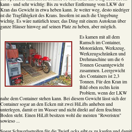
kann - und sehr wichtig: Bis zu welcher Entfernung vom LKW der
Kran das Gewicht in etwa heben kann. Je weiter weg, desto niedriger
ist die Tragfähigkeit des Krans. Insofern ist auch die Umgebung
wichtig. Es wäre natürlich teuer, das Ding mit einem Autokran über
ganze Häuser hinweg auf seinen Platz zu heben, aber möglich.
Es kamen mit all dem
Ramsch im Container,
Motorrädern, Werkzeug,
Werkzeugschränken und
Drehmaschine um die 6
Tonnen Gesamtgewicht
zusammen. Leergewicht
des Containers ist 2,3
Tonnen. Für den Kran im
Bild oben rechts kein
Problem, wenn der LKW
nahe dem Container stehen kann. Bei diesem Gewicht lässt sich der
Container sogar an den Ecken mit zwei HiLifts anheben und
unterlegen, damit er im Wasser und nicht direkt auf dem feuchten
Boden steht. Einen HiLift besitzen wohl die meisten "Roveristen"
sowieso ...
Sogar Schwerlastrollen für die TwistLocks gibt es zu kaufen und damit