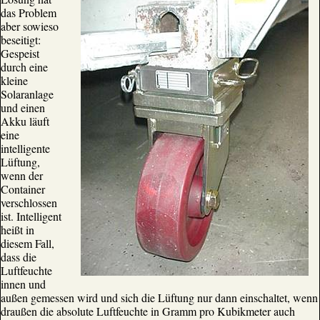
das Problem
aber sowieso
beseitigt:
Gespeist
durch eine
kleine
Solaranlage
und einen
Akku läuft
eine
intelligente
Lüftung,
wenn der
Container
verschlossen
ist. Intelligent
heißt in
diesem Fall,
dass die
Luftfeuchte
innen und
außen gemessen wird und sich die Lüftung nur dann einschaltet, wenn
draußen die absolute Luftfeuchte in Gramm pro Kubikmeter auch