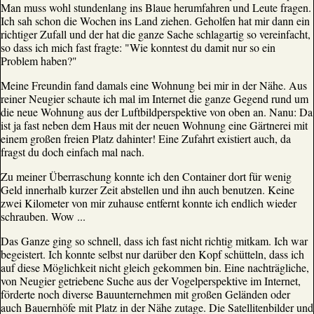
Man muss wohl stundenlang ins Blaue herumfahren und Leute fragen.
Ich sah schon die Wochen ins Land ziehen. Geholfen hat mir dann ein
richtiger Zufall und der hat die ganze Sache schlagartig so vereinfacht,
so dass ich mich fast fragte: "Wie konntest du damit nur so ein
Problem haben?"
Meine Freundin fand damals eine Wohnung bei mir in der Nähe. Aus
reiner Neugier schaute ich mal im Internet die ganze Gegend rund um
die neue Wohnung aus der Luftbildperspektive von oben an. Nanu: Da
ist ja fast neben dem Haus mit der neuen Wohnung eine Gärtnerei mit
einem großen freien Platz dahinter! Eine Zufahrt existiert auch, da
fragst du doch einfach mal nach.
Zu meiner Überraschung konnte ich den Container dort für wenig
Geld innerhalb kurzer Zeit abstellen und ihn auch benutzen. Keine
zwei Kilometer von mir zuhause entfernt konnte ich endlich wieder
schrauben. Wow ...
Das Ganze ging so schnell, dass ich fast nicht richtig mitkam. Ich war
begeistert. Ich konnte selbst nur darüber den Kopf schütteln, dass ich
auf diese Möglichkeit nicht gleich gekommen bin. Eine nachträgliche,
von Neugier getriebene Suche aus der Vogelperspektive im Internet,
förderte noch diverse Bauunternehmen mit großen Geländen oder
auch Bauernhöfe mit Platz in der Nähe zutage. Die Satellitenbilder und