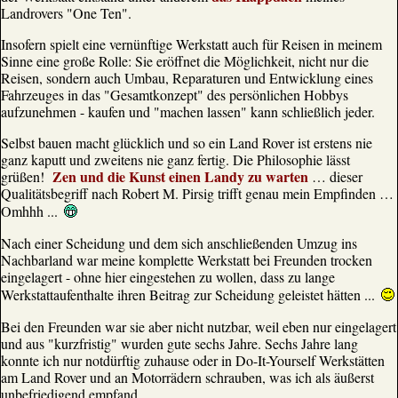
Landrovers "One Ten".
Insofern spielt eine vernünftige Werkstatt auch für Reisen in meinem
Sinne eine große Rolle: Sie eröffnet die Möglichkeit, nicht nur die
Reisen, sondern auch Umbau, Reparaturen und Entwicklung eines
Fahrzeuges in das "Gesamtkonzept" des persönlichen Hobbys
aufzunehmen - kaufen und "machen lassen" kann schließlich jeder.
Selbst bauen macht glücklich und so ein Land Rover ist erstens nie
ganz kaputt und zweitens nie ganz fertig. Die Philosophie lässt
Zen und die Kunst einen Landy zu warten
grüßen!
… dieser
Qualitätsbegriff nach Robert M. Pirsig trifft genau mein Empfinden …
Omhhh ...
Nach einer Scheidung und dem sich anschließenden Umzug ins
Nachbarland war meine komplette Werkstatt bei Freunden trocken
eingelagert - ohne hier eingestehen zu wollen, dass zu lange
Werkstattaufenthalte ihren Beitrag zur Scheidung geleistet hätten ...
Bei den Freunden war sie aber nicht nutzbar, weil eben nur eingelagert
und aus "kurzfristig" wurden gute sechs Jahre. Sechs Jahre lang
konnte ich nur notdürftig zuhause oder in Do-It-Yourself Werkstätten
am Land Rover und an Motorrädern schrauben, was ich als äußerst
unbefriedigend empfand.