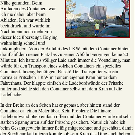
Nähe gefunden. Beim
Aufladen des Containers war
ich nie dabei, aber beim
Abladen. Ich war wirklich
beeindruckt und wurde im
Nachhinein noch mehr von
dieser Idee überzeugt. Es ging
wahnsinnig schnell und
unkompliziert. Von der Anfahrt des LKW mit dem Container hinten
drauf auf dem neuen Platz bis zu seiner Abfahrt vergingen keine 20
Minuten. Ich hatte als völliger Laie auch immer die Vorstellung, man
würde für den Transport eines solchen Containers ein spezielles
Containerfahrzeug benötigen. Falsch! Der Transporter war ein
normaler Pritschen-LKW mit einem eigenen Kran hinter dem
Fahrerhaus. Der klappte einfach die Ladebordwände der Pritsche
runter und stellte sich den Container selbst mit dem Kran auf die
Ladefläche.
In der Breite an den Seiten hat er gepasst, aber hinten stand der
Container ca. einen Meter über. Kein Problem: Die hintere
Ladebordwand blieb einfach offen und der Container wurde mit sehr
starken Spanngurten auf der Pritsche gesichert. Natürlich habe ich
beim Gesamtgewicht immer fleißig mitgerechnet und geschätzt, damit
der Spediteur kalkulieren konnte, ob sein Kran das Ding auch heben