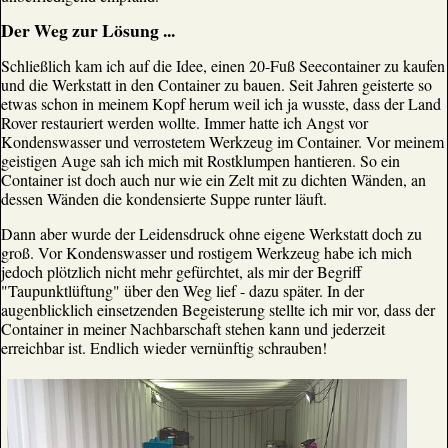
Der Weg zur Lösung ...
Schließlich kam ich auf die Idee, einen 20-Fuß Seecontainer zu kaufen
und die Werkstatt in den Container zu bauen. Seit Jahren geisterte so
etwas schon in meinem Kopf herum weil ich ja wusste, dass der Land
Rover restauriert werden wollte. Immer hatte ich Angst vor
Kondenswasser und verrostetem Werkzeug im Container. Vor meinem
geistigen Auge sah ich mich mit Rostklumpen hantieren. So ein
Container ist doch auch nur wie ein Zelt mit zu dichten Wänden, an
dessen Wänden die kondensierte Suppe runter läuft.
Dann aber wurde der Leidensdruck ohne eigene Werkstatt doch zu
groß. Vor Kondenswasser und rostigem Werkzeug habe ich mich
jedoch plötzlich nicht mehr gefürchtet, als mir der Begriff
"Taupunktlüftung" über den Weg lief - dazu später. In der
augenblicklich einsetzenden Begeisterung stellte ich mir vor, dass der
Container in meiner Nachbarschaft stehen kann und jederzeit
erreichbar ist. Endlich wieder vernünftig schrauben!