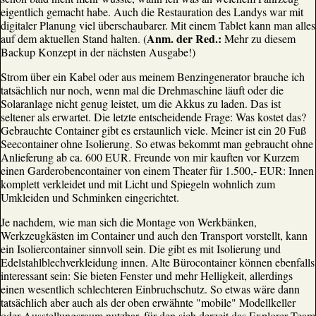
eigentlich gemacht habe. Auch die Restauration des Landys war mit
digitaler Planung viel überschaubarer. Mit einem Tablet kann man alles
Anm. der Red.:
auf dem aktuellen Stand halten. (
Mehr zu diesem
Backup Konzept in der nächsten Ausgabe!)
Strom über ein Kabel oder aus meinem Benzingenerator brauche ich
tatsächlich nur noch, wenn mal die Drehmaschine läuft oder die
Solaranlage nicht genug leistet, um die Akkus zu laden. Das ist
seltener als erwartet. Die letzte entscheidende Frage: Was kostet das?
Gebrauchte Container gibt es erstaunlich viele. Meiner ist ein 20 Fuß
Seecontainer ohne Isolierung. So etwas bekommt man gebraucht ohne
Anlieferung ab ca. 600 EUR. Freunde von mir kauften vor Kurzem
einen Garderobencontainer von einem Theater für 1.500,- EUR: Innen
komplett verkleidet und mit Licht und Spiegeln wohnlich zum
Umkleiden und Schminken eingerichtet.
Je nachdem, wie man sich die Montage von Werkbänken,
Werkzeugkästen im Container und auch den Transport vorstellt, kann
ein Isoliercontainer sinnvoll sein. Die gibt es mit Isolierung und
Edelstahlblechverkleidung innen. Alte Bürocontainer können ebenfalls
interessant sein: Sie bieten Fenster und mehr Helligkeit, allerdings
einen wesentlich schlechteren Einbruchschutz. So etwas wäre dann
tatsächlich aber auch als der oben erwähnte "mobile" Modellkeller
oder Ausstellungsraum nutzbar, für den sich derzeit das Explorer Team