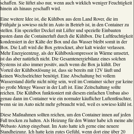
schaffen. Sie lüftet also nur, wenn auch wirklich weniger Feuchtigkeit
hinein als hinaus geschafft wird.
Eine weitere Idee ist, die Kühlbox aus dem Land Rover, die im
Frühjahr ja sowieso nicht im Auto in Betrieb ist, in den Container zu
stellen. Ein spezieller Deckel mit Lüfter und spezielle Einbauten
pusten dann die Containerluft durch die Kühlbox. Die Luftfeuchtigkeit
kondensiert in der Kälte der Box und das Wasser bleibt somit in der
Box. Die Luft wird die Box getrocknet, aber kalt wieder verlassen.
Mehr Energieentzug, als der Kühlboxkompressor in Wärme umsetzt,
ist das aber natürlich nicht. Die Gesamtenergiebilanz eines solchen
Systems ist also immer positiv, auch wenn die Box ja kühlt. Der
Vorteil der Kühlboxlösung ist, dass sie bereits mit 12V läuft und
keinen Wechselrichter benötigt. Eine Abschaltung bei vollem
Wasserstand dürfte nicht nötig sein, weil im Container sicher gar keine
so große Menge Wasser in der Luft ist. Eine Zeitschaltung sollte
reichen. Die Kühlbox funktioniert mit diesem einfachen Umbau also
genau dann im Container wie ein normaler käuflicher Luftentfeuchter,
wenn sie im Auto nicht mehr gebraucht wird, weil es sowieso kühl ist.
Diese Maßnahmen sollten reichen, um den Container innen auf jeden
Fall trocken zu halten. Als Heizung für den Winter habe ich meine alte
Webasto Airtop eingebaut. Im Auto hatte ich gerne eine neuere
Standheizung. Ich hatte kein gutes Gefühl, wenn dort eine über 20