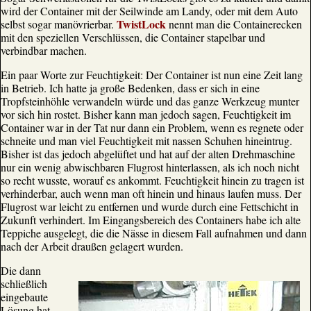
wird der Container mit der Seilwinde am Landy, oder mit dem Auto
TwistLock
selbst sogar manövrierbar.
nennt man die Containerecken
mit den speziellen Verschlüssen, die Container stapelbar und
verbindbar machen.
Ein paar Worte zur Feuchtigkeit: Der Container ist nun eine Zeit lang
in Betrieb. Ich hatte ja große Bedenken, dass er sich in eine
Tropfsteinhöhle verwandeln würde und das ganze Werkzeug munter
vor sich hin rostet. Bisher kann man jedoch sagen, Feuchtigkeit im
Container war in der Tat nur dann ein Problem, wenn es regnete oder
schneite und man viel Feuchtigkeit mit nassen Schuhen hineintrug.
Bisher ist das jedoch abgelüftet und hat auf der alten Drehmaschine
nur ein wenig abwischbaren Flugrost hinterlassen, als ich noch nicht
so recht wusste, worauf es ankommt. Feuchtigkeit hinein zu tragen ist
verhinderbar, auch wenn man oft hinein und hinaus laufen muss. Der
Flugrost war leicht zu entfernen und wurde durch eine Fettschicht in
Zukunft verhindert. Im Eingangsbereich des Containers habe ich alte
Teppiche ausgelegt, die die Nässe in diesem Fall aufnahmen und dann
nach der Arbeit draußen gelagert wurden.
Die dann
schließlich
eingebaute
Lösung hat