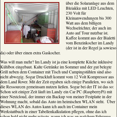
über die Solaranlage aus dem
Bleiakku mit LED Leuchten,
230 Volt für
Kleinanwendungen bis 300
Watt aus dem billigen
Wechselrichter, der auch im
Auto auf Tour nutzbar ist.
Kaffee kommt aus der Bialetti
vom Benzinkocher im Landy
(der ist in der Regel ja sowieso
da) oder über einen extra Gaskocher.
Was will man mehr? Im Landy ist ja eine komplette Küche inklusive
Kühlbox eingebaut. Kalte Getränke im Sommer und der gut belegte
Grill neben dem Container mit Tisch und Campingstühlen sind also
nicht abwegig. Sogar Druckluft kommt vom 12 Volt Kompressor aus
dem Land Rover. Mit der Zeit ergaben sich einige Parallelen, wo sich
die Ressourcen gemeinsam nutzen ließen. Sogar bei der IT ist das so:
Schon seit einiger Zeit läuft im Landy ein Car PC (RaspberryPi) mit
einer Nextcloud, der immer ein Backup von meiner Festplatte in der
Wohnung macht, sobald das Auto im heimischen WLAN steht. Über
dieses WLAN des Autos kann ich auch im Container mein
Werkstattbuch in einer Tabellenkalkulation pflegen, ohne das ich
schon bald nicht mehr wüsste, wann ich was an welchem Fahrzeug