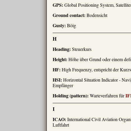
GPS:
Global Positioning System, Satellit
Ground contact:
Bodensicht
Gusty:
Böig
H
Heading:
Steuerkurs
Height:
Höhe über Grund oder einem defi
HF:
High Frequenzy, entspricht der Kur
HSI:
Horizontal Situation Indicator - Na
Empfänger
Holding (pattern):
IF
Warteverfahren für
I
ICAO:
International Civil Aviation Organi
Luftfahrt