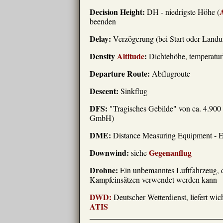
Decision Height:
A
DH - niedrigste Höhe (
beenden
Delay:
Verzögerung (bei Start oder Landu
Density
Altitude
:
Dichtehöhe, temperatur
Departure Route:
Abflugroute
Descent:
Sinkflug
DFS:
"Tragisches Gebilde" von ca. 4.900
GmbH)
DME:
Distance Measuring Equipment - E
Downwind:
Gegenanflug
siehe
Drohne:
Ein unbemanntes Luftfahrzeug, 
Kampfeinsätzen verwendet werden kann
DWD:
Deutscher Wetterdienst, liefert wic
ATIS