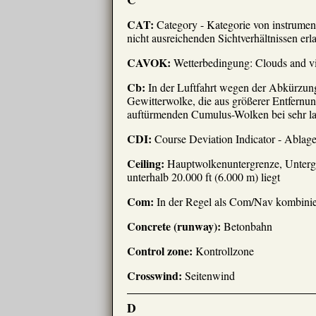
CAT:
Category - Kategorie von instrumen
nicht ausreichenden Sichtverhältnissen er
CAVOK:
Wetterbedingung: Clouds and vis
Cb:
In der Luftfahrt wegen der Abkürzun
Gewitterwolke, die aus größerer Entfernun
auftürmenden Cumulus-Wolken bei sehr lab
CDI:
Course Deviation Indicator - Ablag
Ceiling:
Hauptwolkenuntergrenze, Untergre
unterhalb 20.000 ft (6.000 m) liegt
Com:
In der Regel als Com/Nav kombinie
Concrete (runway):
Betonbahn
Control zone:
Kontrollzone
Crosswind:
Seitenwind
D