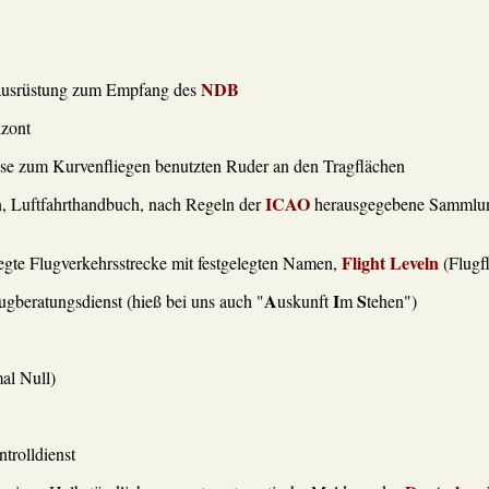
NDB
dausrüstung zum Empfang des
izont
ise zum Kurvenfliegen benutzten Ruder an den Tragflächen
ICAO
n, Luftfahrthandbuch, nach Regeln der
herausgegebene Sammlun
Flight Leveln
legte Flugverkehrsstrecke mit festgelegten Namen,
(Flugf
A
I
S
ugberatungsdienst (hieß bei uns auch "
uskunft
m
tehen")
al Null)
trolldienst