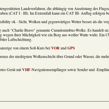
tengestützten Landeverfahren, die abhängig von Ausrüstung des Flugze
lauben (CAT I - III). Im Extremfall kann ein CAT III- Anflug erfolgen b
ibility ok - Sicht, Wolken und gegenwärtiges Wetter besser als die v
g auch "Charlie Bravo" genannte Cumulonimbus-Wolke. Es handelt sic
g wegen ihrer Mächtigkeit wie ein Berg aus weißer Watte wirkt. Ein Cb
iler Luftschichtung.
VOR
GPS
eanzeige von einem Soll-Kurs bei
und
nze der niedrigsten Wolkenschicht über Grund oder Wasser, die mehr 
VHF
rtes Gerät mit
-Navigationsempfänger sowie Sender und -Empfän