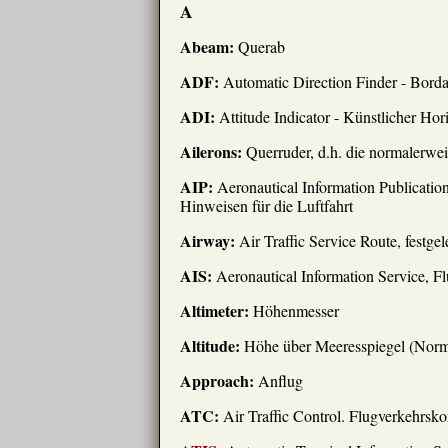
A
Abeam:
Querab
ADF:
Automatic Direction Finder - Bor
ADI:
Attitude Indicator - Künstlicher Hor
Ailerons:
Querruder, d.h. die normalerwe
AIP:
Aeronautical Information Publicatio
Hinweisen für die Luftfahrt
Airway:
Air Traffic Service Route, festge
AIS:
Aeronautical Information Service, Fl
Altimeter:
Höhenmesser
Altitude:
Höhe über Meeresspiegel (Norm
Approach:
Anflug
ATC:
Air Traffic Control. Flugverkehrskon