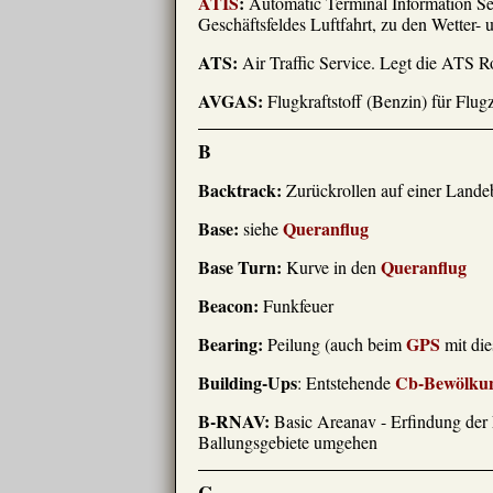
ATIS
:
Automatic Terminal Information Se
Geschäftsfeldes Luftfahrt, zu den Wetter
ATS:
Air Traffic Service. Legt die ATS Ro
AVGAS:
Flugkraftstoff (Benzin) für Flu
B
Backtrack:
Zurückrollen auf einer Land
Base:
Queranflug
siehe
Base Turn:
Queranflug
Kurve in den
Beacon:
Funkfeuer
Bearing:
GPS
Peilung (auch beim
mit die
Building-Ups
Cb-Bewölku
: Entstehende
B-RNAV:
Basic Areanav - Erfindung der
Ballungsgebiete umgehen
C