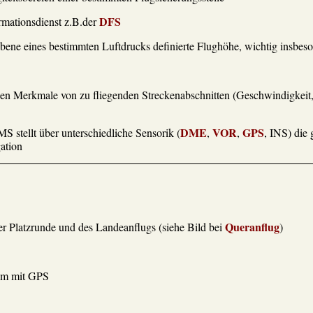
DFS
ormationsdienst z.B.der
Ebene eines bestimmten Luftdrucks definierte Flughöhe, wichtig insbes
hen Merkmale von zu fliegenden Streckenabschnitten (Geschwindigkei
DME
VOR
GPS
 stellt über unterschiedliche Sensorik (
,
,
, INS) die
gation
Queranflug
er Platzrunde und des Landeanflugs (siehe Bild bei
)
em mit GPS