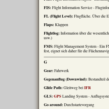
FIS:
Flight Information Service - Fluginf
FL (Flight Level):
Flugfläche. Über die 
Flaps:
Klappen
Flightlog:
Information über die wesentlic
usw.)
FMS:
Flight Management System - Ein FMS
fest, eignet sich daher für die Flächennavi
G
Gear:
Fahrwerk
Gegenanflug (Downwind):
Bestandteil d
Glide Path:
IFR
Gleitweg bei
GLS:
GPS
Landing System - Anflugsyst
Go around:
Durchstartevorgang