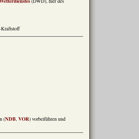
Wetterdienstes
(DWD), hier des
Kraftstoff
NDB
VOR
n (
,
) vorbeiführen und