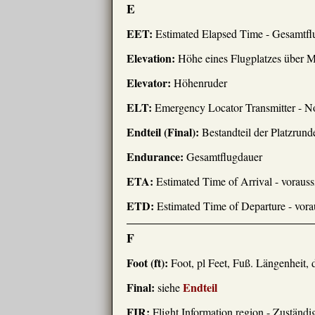
E
EET:
Estimated Elapsed Time - Gesamtflug
Elevation:
Höhe eines Flugplatzes über M
Elevator:
Höhenruder
ELT:
Emergency Locator Transmitter - No
Endteil (Final):
Bestandteil der Platzrund
Endurance:
Gesamtflugdauer
ETA:
Estimated Time of Arrival - vorauss
ETD:
Estimated Time of Departure - vorau
F
Foot (ft):
Foot, pl Feet, Fuß. Längenheit, 
Final:
Endteil
siehe
FIR:
Flight Information region - Zuständi