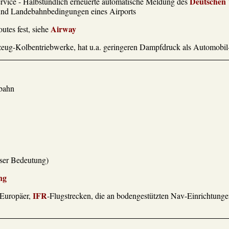
Deutschen 
rvice - Halbstündlich erneuerte automatische Meldung des
- und Landebahnbedingungen eines Airports
Airway
utes fest, siehe
gzeug-Kolbentriebwerke, hat u.a. geringeren Dampfdruck als Automobil-
ebahn
ser Bedeutung)
ng
IFR
 Europäer,
-Flugstrecken, die an bodengestützten Nav-Einrichtunge