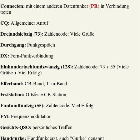
Connecten:
(PR)
mit einem anderen Datenfunker
in Verbindung
treten
CQ:
Allgemeiner Anruf
Dreiundsiebzig (73):
Zahlencode: Viele Grüße
Durchgang:
Funkgespräch
DX:
Fern-Funkverbindung
Einhundertachtundzwanzig (128):
Zahlencode: 73 + 55 (Viele
Grüße + Viel Erfolg)
Elferband:
CB-Band, 11m-Band
Feststation:
Ortsfeste CB-Station
Fünfundfünfzig (55):
Zahlencode: Viel Erfolg
FM:
Frequenzmodulation
Gesichts-QSO:
persönliches Treffen
Handgurke:
Handfunkgerät, auch "Gurke" genannt