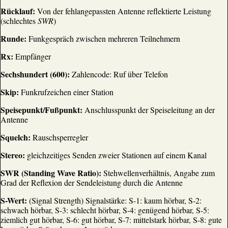
Rücklauf:
Von der fehlangepassten Antenne reflektierte Leistung
(schlechtes
SWR
)
Runde:
Funkgespräch zwischen mehreren Teilnehmern
Rx:
Empfänger
Sechshundert (600):
Zahlencode: Ruf über Telefon
Skip:
Funkrufzeichen einer Station
Speisepunkt/Fußpunkt:
Anschlusspunkt der Speiseleitung an der
Antenne
Squelch:
Rauschsperregler
Stereo:
gleichzeitiges Senden zweier Stationen auf einem Kanal
SWR (Standing Wave Ratio):
Stehwellenverhältnis, Angabe zum
Grad der Reflexion der Sendeleistung durch die Antenne
S-Wert:
(Signal Strength) Signalstärke: S-1: kaum hörbar, S-2:
schwach hörbar, S-3: schlecht hörbar, S-4: genügend hörbar, S-5:
ziemlich gut hörbar, S-6: gut hörbar, S-7: mittelstark hörbar, S-8: gute