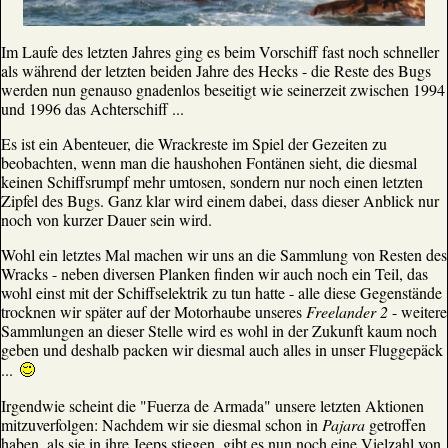
Im Laufe des letzten Jahres ging es beim Vorschiff fast noch schneller
als während der letzten beiden Jahre des Hecks - die Reste des Bugs
werden nun genauso gnadenlos beseitigt wie seinerzeit zwischen 1994
und 1996 das Achterschiff ...
Es ist ein Abenteuer, die Wrackreste im Spiel der Gezeiten zu
beobachten, wenn man die haushohen Fontänen sieht, die diesmal
keinen Schiffsrumpf mehr umtosen, sondern nur noch einen letzten
Zipfel des Bugs. Ganz klar wird einem dabei, dass dieser Anblick nur
noch von kurzer Dauer sein wird.
Wohl ein letztes Mal machen wir uns an die Sammlung von Resten des
Wracks - neben diversen Planken finden wir auch noch ein Teil, das
wohl einst mit der Schiffselektrik zu tun hatte - alle diese Gegenstände
trocknen wir später auf der Motorhaube unseres
Freelander 2
- weitere
Sammlungen an dieser Stelle wird es wohl in der Zukunft kaum noch
geben und deshalb packen wir diesmal auch alles in unser Fluggepäck
...
Irgendwie scheint die "Fuerza de Armada" unsere letzten Aktionen
mitzuverfolgen: Nachdem wir sie diesmal schon in
Pajara
getroffen
haben, als sie in ihre Jeeps stiegen, gibt es nun noch eine Vielzahl von