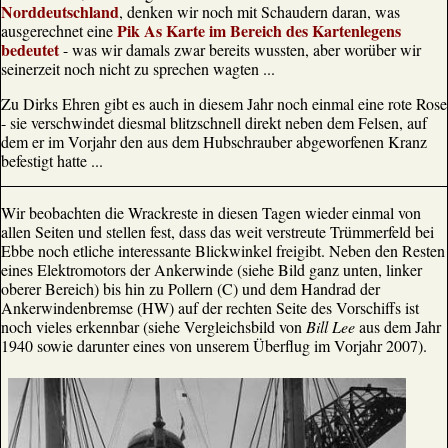
Norddeutschland
, denken wir noch mit Schaudern daran, was
Pik As Karte im Bereich des Kartenlegens
ausgerechnet eine
bedeutet
- was wir damals zwar bereits wussten, aber worüber wir
seinerzeit noch nicht zu sprechen wagten ...
Zu Dirks Ehren gibt es auch in diesem Jahr noch einmal eine rote Rose
- sie verschwindet diesmal blitzschnell direkt neben dem Felsen, auf
dem er im Vorjahr den aus dem Hubschrauber abgeworfenen Kranz
befestigt hatte ...
Wir beobachten die Wrackreste in diesen Tagen wieder einmal von
allen Seiten und stellen fest, dass das weit verstreute Trümmerfeld bei
Ebbe noch etliche interessante Blickwinkel freigibt. Neben den Resten
eines Elektromotors der Ankerwinde (siehe Bild ganz unten, linker
oberer Bereich) bis hin zu Pollern (C) und dem Handrad der
Ankerwindenbremse (HW) auf der rechten Seite des Vorschiffs ist
noch vieles erkennbar (siehe Vergleichsbild von
Bill Lee
aus dem Jahr
1940 sowie darunter eines von unserem Überflug im Vorjahr 2007).