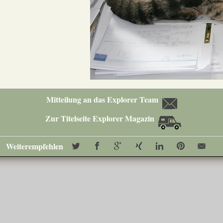
Mitteilung an das Explorer Team
Zur Titelseite Explorer Magazin
Weiterempfehlen