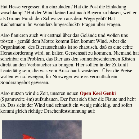
Hat Hesse vergessen ihn einzuladen? Hat die Post die Einladung
verschlampt? Hat der Wind keine Lust nach Bayern zu blasen, weil er
als Grüner Fundi den Schwarzen aus dem Wege geht? Hat
Kachelmann ihn woanders hingeschickt? Fragen über Fragen.
Also flanieren auch wir erstmal über das Gelände und wollen uns
trösten - gemäß dem Motto: kommt Bier, kommt Wind. Aber die
Organisation des Bierausschanks ist so chaotisch, daß es eine echte
Herausforderung wird, an kalten Gerstensaft zu kommen. Niemand hat
scheinbar ein Problem, das Bier aus den sonnenbeschienenen Kästen
direkt an den Verbraucher zu bringen. Hier sollten in der Zukunft
Leute tätig sein, die was vom Ausschank verstehen. Über die Preise
wollen wir schweigen, für Norweger wäre es vermutlich ein
Sonderangebot gewesen.
Open Keel Genki
Also nutzen wir die Zeit, unseren neuen
(Spannweite 4m) aufzubauen. Der freut sich über die Flaute und hebt
ab. Das sieht der Wind und schnauft ein wenig mitleidig, und sofort
kommt gleich richtige Drachenfeststimmung auf: