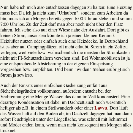
Nun habe ich mich also entschlossen dagegen zu halten: Eine Heizung
muss her. Da ich ja nicht zum "Urlauben", sondern zum Arbeiten da
bin, muss ich am Morgen bereits gegen 6:00 Uhr aufstehen und so um
7:00 Uhr los. Zu der Zeit darf man aber noch nicht über den Platz
fahren. Ich stehe also auf einer Wiese nahe der Ausfahrt. Dort gibt es
keinen Strom, ansonsten könnte ich ja einen kleinen Keramik
Heizlüfter nutzen oder einfach auch eine Heizdecke. In Deutschland
ist es aber auf Campingplätzen oft nicht erlaubt, Strom in ein Zelt zu
verlegen, weil viele bzw. wahrscheinlich die meisten der Stromkästen
nicht mit FI-Schutzschaltern versehen sind. Bei Wohnmobilisten ist ja
eine entsprechende Absicherung in der eigenen Einspeisung
vorgesehen bzw. empfohlen. Und beim "wilden" Stehen erübrigt sich
Strom ja sowieso.
Auch der Einsatz einer einfachen Gasheizung entfällt aus
Sicherheitsgründen vollkommen, außerdem entsteht bei der
Verbrennung eine Menge Wasser, das dann im Zelt kondensiert. Eine
derartige Kondensation ist dabei im Dachzelt auch noch wesentlich
Lavvu
heftiger als z.B. in einem Steilwandzelt oder einer
. Dort läuft
das Wasser halt auf den Boden ab, im Dachzelt dagegen hat man dann
sofort Feuchtigkeit unter der Liegefläche, was schnell mit Schimmel
und Moder enden kann, wenn man nicht konsequent am Morgen alles
trocknet.