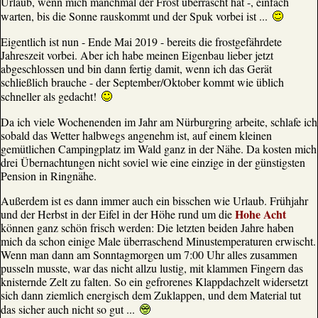
Urlaub, wenn mich manchmal der Frost überrascht hat -, einfach
warten, bis die Sonne rauskommt und der Spuk vorbei ist ...
Eigentlich ist nun - Ende Mai 2019 - bereits die frostgefährdete
Jahreszeit vorbei. Aber ich habe meinen Eigenbau lieber jetzt
abgeschlossen und bin dann fertig damit, wenn ich das Gerät
schließlich brauche - der September/Oktober kommt wie üblich
schneller als gedacht!
Da ich viele Wochenenden im Jahr am Nürburgring arbeite, schlafe ich
sobald das Wetter halbwegs angenehm ist, auf einem kleinen
gemütlichen Campingplatz im Wald ganz in der Nähe. Da kosten mich
drei Übernachtungen nicht soviel wie eine einzige in der günstigsten
Pension in Ringnähe.
Außerdem ist es dann immer auch ein bisschen wie Urlaub. Frühjahr
Hohe Acht
und der Herbst in der Eifel in der Höhe rund um die
können ganz schön frisch werden: Die letzten beiden Jahre haben
mich da schon einige Male überraschend Minustemperaturen erwischt.
Wenn man dann am Sonntagmorgen um 7:00 Uhr alles zusammen
pusseln musste, war das nicht allzu lustig, mit klammen Fingern das
knisternde Zelt zu falten. So ein gefrorenes Klappdachzelt widersetzt
sich dann ziemlich energisch dem Zuklappen, und dem Material tut
das sicher auch nicht so gut ...