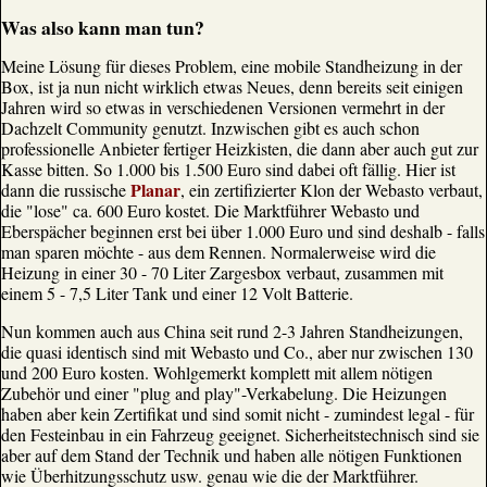
Was also kann man tun?
Meine Lösung für dieses Problem, eine mobile Standheizung in der
Box, ist ja nun nicht wirklich etwas Neues, denn bereits seit einigen
Jahren wird so etwas in verschiedenen Versionen vermehrt in der
Dachzelt Community genutzt. Inzwischen gibt es auch schon
professionelle Anbieter fertiger Heizkisten, die dann aber auch gut zur
Kasse bitten. So 1.000 bis 1.500 Euro sind dabei oft fällig. Hier ist
Planar
dann die russische
, ein zertifizierter Klon der Webasto verbaut,
die "lose" ca. 600 Euro kostet. Die Marktführer Webasto und
Eberspächer beginnen erst bei über 1.000 Euro und sind deshalb - falls
man sparen möchte - aus dem Rennen. Normalerweise wird die
Heizung in einer 30 - 70 Liter Zargesbox verbaut, zusammen mit
einem 5 - 7,5 Liter Tank und einer 12 Volt Batterie.
Nun kommen auch aus China seit rund 2-3 Jahren Standheizungen,
die quasi identisch sind mit Webasto und Co., aber nur zwischen 130
und 200 Euro kosten. Wohlgemerkt komplett mit allem nötigen
Zubehör und einer "plug and play"-Verkabelung. Die Heizungen
haben aber kein Zertifikat und sind somit nicht - zumindest legal - für
den Festeinbau in ein Fahrzeug geeignet. Sicherheitstechnisch sind sie
aber auf dem Stand der Technik und haben alle nötigen Funktionen
wie Überhitzungsschutz usw. genau wie die der Marktführer.