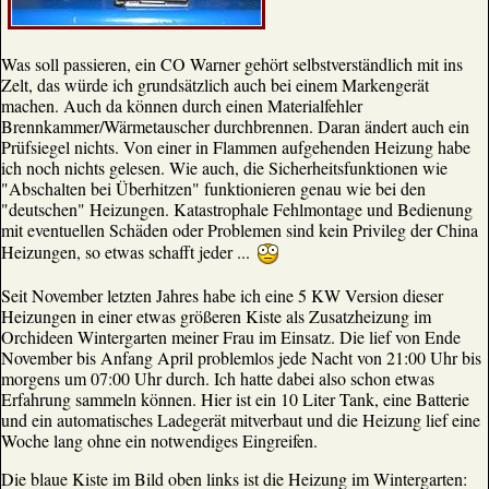
Was soll passieren, ein CO Warner gehört selbstverständlich mit ins
Zelt, das würde ich grundsätzlich auch bei einem Markengerät
machen. Auch da können durch einen Materialfehler
Brennkammer/Wärmetauscher durchbrennen. Daran ändert auch ein
Prüfsiegel nichts. Von einer in Flammen aufgehenden Heizung habe
ich noch nichts gelesen. Wie auch, die Sicherheitsfunktionen wie
"Abschalten bei Überhitzen" funktionieren genau wie bei den
"deutschen" Heizungen. Katastrophale Fehlmontage und Bedienung
mit eventuellen Schäden oder Problemen sind kein Privileg der China
Heizungen, so etwas schafft jeder ...
Seit November letzten Jahres habe ich eine 5 KW Version dieser
Heizungen in einer etwas größeren Kiste als Zusatzheizung im
Orchideen Wintergarten meiner Frau im Einsatz. Die lief von Ende
November bis Anfang April problemlos jede Nacht von 21:00 Uhr bis
morgens um 07:00 Uhr durch. Ich hatte dabei also schon etwas
Erfahrung sammeln können. Hier ist ein 10 Liter Tank, eine Batterie
und ein automatisches Ladegerät mitverbaut und die Heizung lief eine
Woche lang ohne ein notwendiges Eingreifen.
Die blaue Kiste im Bild oben links ist die Heizung im Wintergarten: